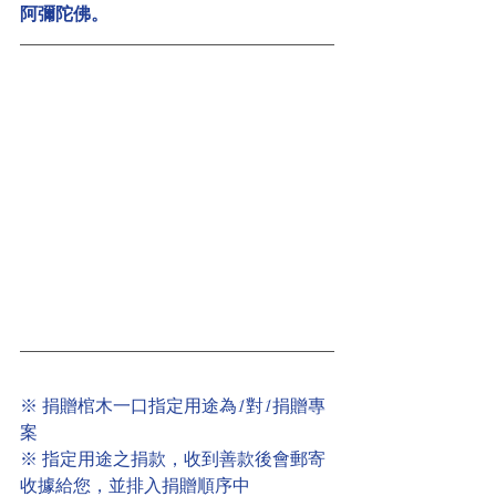
阿彌陀佛。
※ 捐贈棺木一口指定用途為1對1捐贈專
案
※ 指定用途之捐款，收到善款後會郵寄
收據給您，並排入捐贈順序中