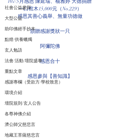
107/5月感恩 陳延瑞、楊雅婷 大德捐贈 
社會公益參與
一口棺木15,000元（No.229）
感恩其善心義舉、無量功德做
大型公益
助印佛經手抄本
頒贈感謝獎狀一只
點燈/供養蠟燭
阿彌陀佛
玄人勉語
法會/活動/壇院盛事
感恩合十
重點文章
感恩參與【善知識】
感謝專欄（受款方/學校致意）
環境介紹
壇院規則/玄人公告
各尊神佛介紹
濟公師父慈悲言
地藏王菩薩慈悲言