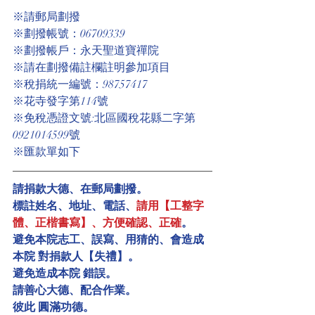
※請郵局劃撥
※劃撥帳號：06709339
※劃撥帳戶：永天聖道寶禪院
※請在劃撥備註欄註明參加項目
※稅捐統一編號：98757417
※花寺發字第114號
※免稅憑證文號:北區國稅花縣二字第
0921014599號
※匯款單如下
請捐款大德、在郵局劃撥。
標註姓名、地址、電話、
請用【工整字
體、正楷書寫】、方便確認、正確
。
避免本院志工、誤寫、用猜的、會造成
本院 對捐款人【失禮】。
避免造成本院 錯誤。
請善心大德、配合作業。
彼此 圓滿功德。