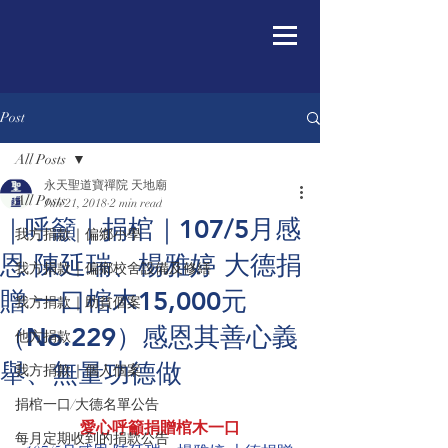
Post
All Posts
永天聖道寶禪院 天地廟
All Posts
Jun 21, 2018
2 min read
｜呼籲｜捐棺｜107/5月感
我方捐款｜偏鄉小學
恩 陳延瑞、楊雅婷 大德捐
我方捐款｜偏鄉校舍設備及修繕
贈 一口棺木15,000元
我方捐款｜助貧個案
（No.229）感恩其善心義
他方捐款
舉、無量功德做
我方捐款｜個人個案
捐棺一口/大德名單公告
愛心呼籲捐贈棺木一口
每月定期收到的捐款公告