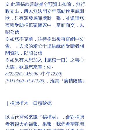
※ 此筆捐款善款是全額資出扣除，無行
政支出，所以無法開立年底結稅用感謝
狀，只有頒發感謝獎狀一張，並邀請您
蒞臨受助捐棺家屬家中，當面面交，以
昭公信
※如您不克前，往待捐出後再官網中公
告。，與您的愛心千里結緣的受贈者相
關資訊，以昭公信
※如果有人想加入【施棺一口】之善心
大德，歡迎您來電：03-
8422626(AM9:00~中午12:00)
(PM14:00~PM17:00)，洽詢『廣積陰德』
｜捐贈棺木一口積陰德
以古代習俗來說『捐棺材』，會對捐贈
者有很大的福報、果報，我們希望能開