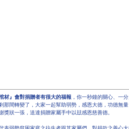
棺材』會對捐贈者有很大的福報
，你一秒鐘的關心、一分
剎那間轉變了，大家一起幫助弱勢，感恩大德，功德無量
謝獎狀一張，送達捐贈家屬手中以玆感恩慈善德。
代表弱勢貧困家庭之往生者跟其家屬們，對捐款之善心大