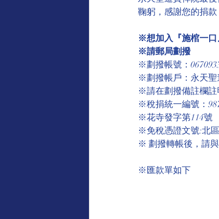
鞠躬，感謝您的捐款
※想加入『施棺一口』
※請郵局劃撥
※劃撥帳號：067093
※劃撥帳戶：永天聖
※請在劃撥備註欄註
※稅捐統一編號：9875
※花寺發字第114號
※免稅憑證文號:北區國
※ 劃撥轉帳後，請
※匯款單如下