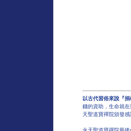
以古代習俗來說『捐
錢的資助，生命就在
天聖道寶禪院頒發感
永天聖道寶禪院最後