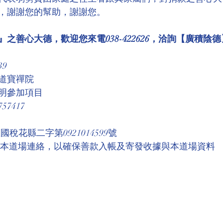
，謝謝您的幫助，謝謝您。
之善心大德，歡迎您來電038-422626，洽詢【廣積陰德
39
道寶禪院
明參加項目
7417
稅花縣二字第0921014599號 
與本道場連絡，以確保善款入帳及寄發收據與本道場資料