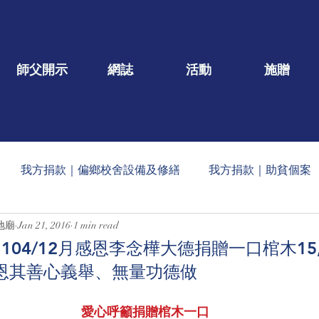
師父開示
網誌
活動
施贈
我方捐款｜偏鄉校舍設備及修繕
我方捐款｜助貧個案
地廟
Jan 21, 2016
1 min read
一口/大德名單公告
每月定期收到的捐款公告
社會公益
04/12月感恩李念樺大德捐贈一口棺木15,
）感恩其善心義舉、無量功德做
蠟燭
玄人勉語
法會/活動/壇院盛事
重點文章
愛心呼籲捐贈棺木一口