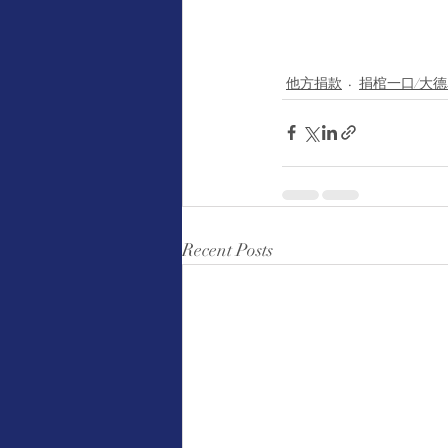
他方捐款
捐棺一口/大
Recent Posts