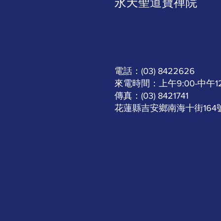
​永天聖道寶禪院
電話：(03) 8422626
來電時間：上午9:00-中午12:0
傳真：(03) 8421741
​花蓮縣吉安鄉南海十街164