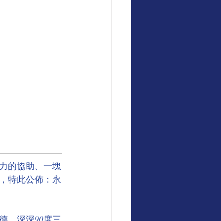
力的協助、一塊
，特此公佈：永
德，深深90度三