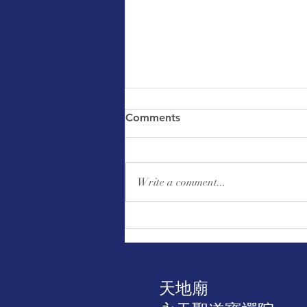
Comments
Write a comment...
｜公告｜助印佛經手抄本邁入
第18年第91次發送二十二萬
本、廣結善緣 啟發眾生一心向
善
天地廟