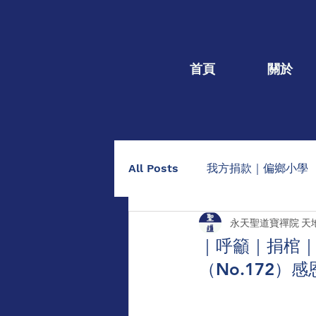
首頁
關於
All Posts
我方捐款｜偏鄉小學
永天聖道寶禪院 天
我方捐款｜個人個案
捐棺
｜呼籲｜捐棺｜1
（No.172
助印佛經手抄本
點燈/供養