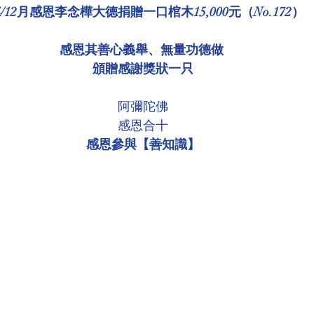
04/12月感恩李念樺大德捐贈一口棺木15,000元（No.172）
環境介紹
壇院規則/玄人公告
各尊神佛介紹
感恩其善心義舉、無量功德做 
頒贈感謝獎狀一只
菩薩慈悲言
阿彌陀佛
感恩合十
感恩參與【善知識】