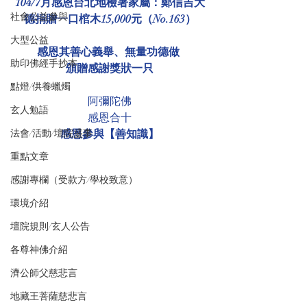
104/7月感恩台北地檢署家屬：鄭信吉大
社會公益參與
德捐贈一口棺木15,000元（No.163）
大型公益
感恩其善心義舉、無量功德做 
助印佛經手抄本
頒贈感謝獎狀一只
點燈/供養蠟燭
阿彌陀佛
玄人勉語
感恩合十
法會/活動/壇院盛事
感恩參與【善知識】
重點文章
感謝專欄（受款方/學校致意）
環境介紹
壇院規則/玄人公告
各尊神佛介紹
濟公師父慈悲言
地藏王菩薩慈悲言