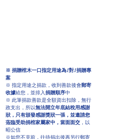
※ 捐贈棺木一口指定用途為1對1捐贈專
案
※ 指定用途之捐款，收到善款後會
郵寄
收據
給您，並排入
捐贈順序
中
※ 此筆捐款善款是全額資出扣除，無行
政支出，所以
無法開立年底結稅用感謝
狀，只有頒發感謝獎狀一張，並邀請您
蒞臨受助捐棺家屬家中，當面面交
，以
昭公信
※如您不克前，往待捐出後再另行郵寄