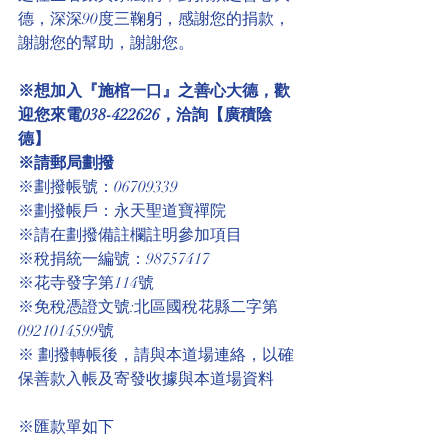
德，深深90度三鞠躬，感謝您的捐款，
謝謝您的幫助，謝謝您。
※想加入『施棺一口』之善心大德，歡
迎您來電038-422626，洽詢【廣積陰
德】
※請郵局劃撥
※劃撥帳號：06709339
※劃撥帳戶：永天聖道寶禪院
※請在劃撥備註欄註明參加項目
※稅捐統一編號：98757417
※花寺發字第114號
※免稅憑證文號:北區國稅花縣二字第
0921014599號 
※ 劃撥轉帳後，請與本道場連絡，以確
保善款入帳及寄發收據與本道場資料
※匯款單如下