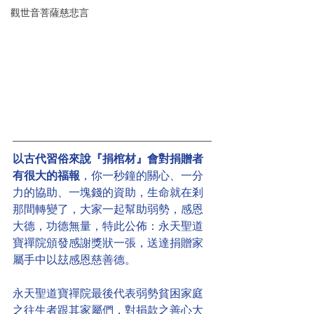
觀世音菩薩慈悲言
以古代習俗來說『捐棺材』會對捐贈者
有很大的福報
，你一秒鐘的關心、一分
力的協助、一塊錢的資助，生命就在剎
那間轉變了，大家一起幫助弱勢，感恩
大德，功德無量，特此公佈：永天聖道
寶禪院頒發感謝獎狀一張，送達捐贈家
屬手中以玆感恩慈善德。
永天聖道寶禪院最後代表弱勢貧困家庭
之往生者跟其家屬們，對捐款之善心大