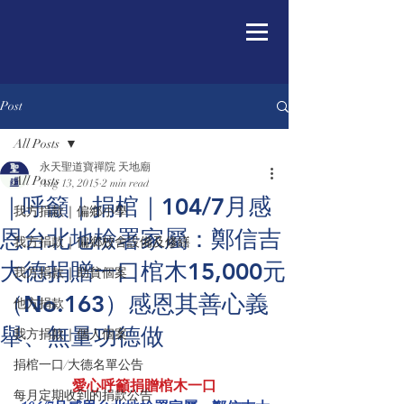
Post
All Posts
永天聖道寶禪院 天地廟
All Posts
Aug 13, 2015
2 min read
｜呼籲｜捐棺｜104/7月感
我方捐款｜偏鄉小學
恩台北地檢署家屬：鄭信吉
我方捐款｜偏鄉校舍設備及修繕
大德捐贈一口棺木15,000元
我方捐款｜助貧個案
（No.163）感恩其善心義
他方捐款
舉、無量功德做
我方捐款｜個人個案
捐棺一口/大德名單公告
愛心呼籲捐贈棺木一口
每月定期收到的捐款公告