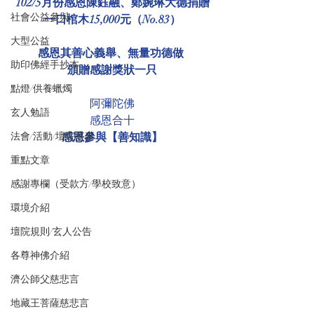
102/5月份感恩陳鈺融、鄭婉琳大德捐贈
社會公益參與
一口棺木15,000元（No.83）
大型公益
感恩其善心義舉、無量功德做 
助印佛經手抄本
頒贈感謝獎狀一只
點燈/供養蠟燭
阿彌陀佛
玄人勉語
感恩合十
法會/活動/壇院盛事
感恩參與【善知識】
重點文章
感謝專欄（受款方/學校致意）
環境介紹
壇院規則/玄人公告
各尊神佛介紹
濟公師父慈悲言
地藏王菩薩慈悲言