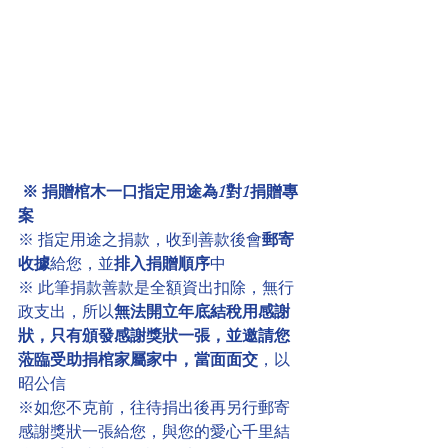
※ 捐贈棺木一口指定用途為1對1捐贈專
案
※ 指定用途之捐款，收到善款後會
郵寄
收據
給您，並
排入捐贈順序
中
※ 此筆捐款善款是全額資出扣除，無行
政支出，所以
無法開立年底結稅用感謝
狀，只有頒發感謝獎狀一張，並邀請您
蒞臨受助捐棺家屬家中，當面面交
，以
昭公信
※如您不克前，往待捐出後再另行郵寄
感謝獎狀一張給您，與您的愛心千里結