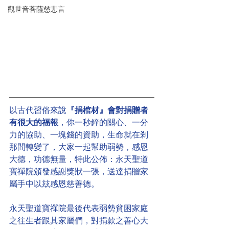
觀世音菩薩慈悲言
以古代習俗來說
『捐棺材』會對捐贈者
有很大的福報
，你一秒鐘的關心、一分
力的協助、一塊錢的資助，生命就在剎
那間轉變了，大家一起幫助弱勢，感恩
大德，功德無量，特此公佈：永天聖道
寶禪院頒發感謝獎狀一張，送達捐贈家
屬手中以玆感恩慈善德。
永天聖道寶禪院最後代表弱勢貧困家庭
之往生者跟其家屬們，對捐款之善心大