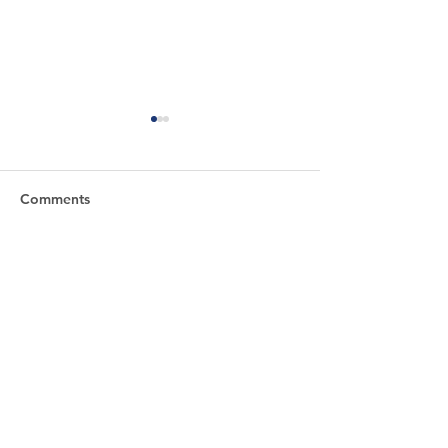
Comments
｜公告｜呼籲｜善知識｜
｜公告｜呼籲｜
Write a comment...
捐款資助花東縣偏鄉貧困
東縣偏鄉部落小
弱勢家庭、捐棺、喪葬費
童助學從88風災
跟生活物資愛心公益
天地廟
​永天聖道寶禪院