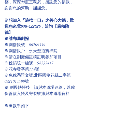
德，深深90度三鞠躬，感謝您的捐款，
謝謝您的幫助，謝謝您。
※想加入『施棺一口』之善心大德，歡
迎您來電038-422626，洽詢【廣積陰
德】
※請郵局劃撥
※劃撥帳號：06709339
※劃撥帳戶：永天聖道寶禪院
※請在劃撥備註欄註明參加項目
※稅捐統一編號：98757417
※花寺發字第114號
※免稅憑證文號:北區國稅花縣二字第
0921014599號 
※ 劃撥轉帳後，請與本道場連絡，以確
保善款入帳及寄發收據與本道場資料
※匯款單如下