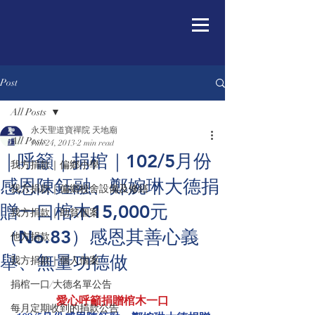
Post
All Posts
永天聖道寶禪院 天地廟
All Posts
Jun 24, 2013
2 min read
｜呼籲｜捐棺｜102/5月份
我方捐款｜偏鄉小學
感恩陳鈺融、鄭婉琳大德捐
我方捐款｜偏鄉校舍設備及修繕
贈一口棺木15,000元
我方捐款｜助貧個案
（No.83）感恩其善心義
他方捐款
舉、無量功德做
我方捐款｜個人個案
捐棺一口/大德名單公告
愛心呼籲捐贈棺木一口
每月定期收到的捐款公告