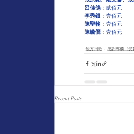
呂佳鴿
：貳佰元
李秀銀
：壹佰元
陳聖翰
：壹佰元
陳嬿儷
：壹佰元 
他方捐款
感謝專欄（受
Recent Posts