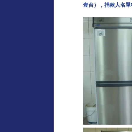
壹台），捐款人名單
感謝專欄（受款方/學校致意）
地藏王菩薩慈悲言
觀世音