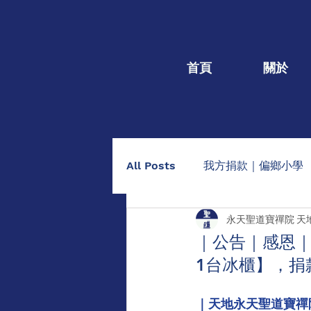
首頁
關於
All Posts
我方捐款｜偏鄉小學
永天聖道寶禪院 天
我方捐款｜個人個案
捐棺
｜公告｜感恩｜
1台冰櫃】，捐
助印佛經手抄本
點燈/供養
｜天地永天聖道寶禪