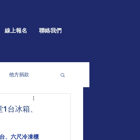
線上報名
聯絡我們
他方捐款
參與
大型公益
堂1台冰箱、
壹台、六尺冷凍櫃