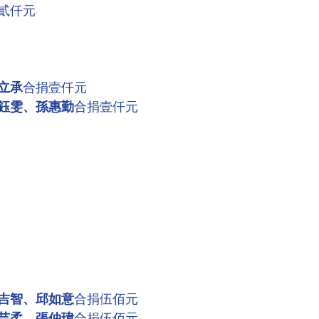
貳仟元  
立承
合捐壹仟元
鈺雯、孫惠勤
合捐壹仟元
吉智、邱如意
合捐伍佰元
芸柔、張仲瑋
合捐伍佰元 