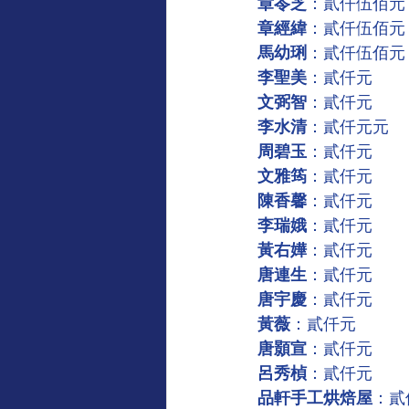
章苓芝
：貳仟伍佰元
章經緯
：貳仟伍佰元   
馬幼琍
：貳仟伍佰元
李聖美
：貳仟元
文弼智
：貳仟元       
李水清
：貳仟元元
周碧玉
：貳仟元
文雅筠
：貳仟元       
陳香馨
：貳仟元
李瑞娥
：貳仟元
黃右嬅
：貳仟元
唐連生
：貳仟元
唐宇慶
：貳仟元
黃薇
：貳仟元        
唐顥宣
：貳仟元
呂秀楨
：貳仟元       
品軒手工烘焙屋
：貳