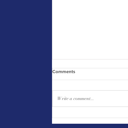
Comments
Write a comment...
｜公告｜助印佛經手抄本邁入
第18年第91次發送二十二萬