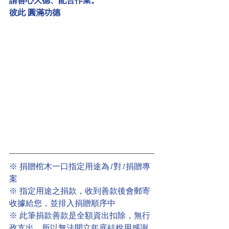
請善心大德、配合作業。
彼此 圓滿功德
※ 捐贈棺木一口指定用途為1對1捐贈專
案
※ 指定用途之捐款，收到善款後會郵寄
收據給您，並排入捐贈順序中
※ 此筆捐款善款是全額資出扣除，無行
政支出，所以無法開立年底結稅用感謝