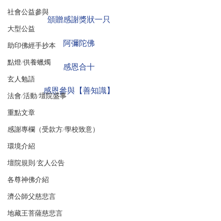
社會公益參與
頒贈感謝獎狀一只
大型公益
阿彌陀佛
助印佛經手抄本
點燈/供養蠟燭
感恩合十
玄人勉語
感恩參與【善知識】
法會/活動/壇院盛事
重點文章
感謝專欄（受款方/學校致意）
環境介紹
壇院規則/玄人公告
各尊神佛介紹
濟公師父慈悲言
地藏王菩薩慈悲言