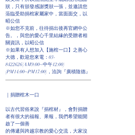
狀，只有頒發感謝獎狀一張，並邀請您
蒞臨受助捐棺家屬家中，當面面交，以
昭公信
※如您不克前，往待捐出後再官網中公
告。，與您的愛心千里結緣的受贈者相
關資訊，以昭公信
※如果有人想加入【施棺一口】之善心
大德，歡迎您來電：03-
8422626(AM9:00~中午12:00)
(PM14:00~PM17:00)，洽詢『廣積陰德』
｜捐贈棺木一口
以古代習俗來說『捐棺材』，會對捐贈
者有很大的福報、果報，我們希望能開
啟了一個善
的傳遞與跨越宗教的愛心交流，大家沒