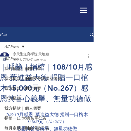
Post
All Posts
永天聖道寶禪院 天地廟
All Posts
Nov 1, 2019
2 min read
｜呼籲｜捐棺｜108/10月感
我方捐款｜偏鄉小學
恩 葉進益大德 捐贈一口棺
我方捐款｜偏鄉校舍設備及修繕
木15,000元（No.267）感
我方捐款｜助貧個案
恩其善心義舉、無量功德做
他方捐款
我方捐款｜個人個案
108/10月感恩  葉進益大德 捐贈一口棺木
捐棺一口/大德名單公告
15000元（No.267）
每月定期收到的捐款公告
感恩其善心義舉、無量功德做