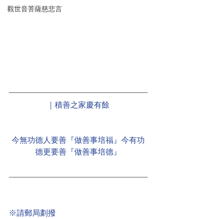
觀世音菩薩慈悲言
｜積善之家慶有餘
今無功德人要善『做善事培福』今有功
德更要善『做善事培德』
※請郵局劃撥