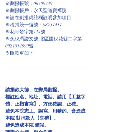
※劃撥帳號：06709339
※劃撥帳戶：永天聖道寶禪院
※請在劃撥備註欄註明參加項目
※稅捐統一編號：98757417
※花寺發字第114號
※免稅憑證文號:北區國稅花縣二字第
0921014599號
※匯款單如下
請捐款大德、在郵局劃撥。
標註姓名、地址、電話、請用【工整字
體、正楷書寫】、方便確認、正確。
避免本院志工、誤寫、用猜的、會造成
本院 對捐款人【失禮】。
避免造成本院 錯誤。