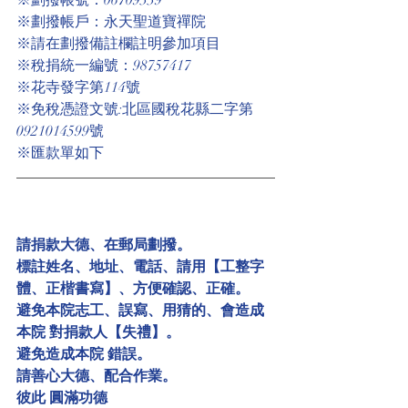
※劃撥帳戶：永天聖道寶禪院
※請在劃撥備註欄註明參加項目
※稅捐統一編號：98757417
※花寺發字第114號
※免稅憑證文號:北區國稅花縣二字第
0921014599號
※匯款單如下
請捐款大德、在郵局劃撥。
標註姓名、地址、電話、請用【工整字
體、正楷書寫】、方便確認、正確。
避免本院志工、誤寫、用猜的、會造成
本院 對捐款人【失禮】。
避免造成本院 錯誤。
請善心大德、配合作業。
彼此 圓滿功德