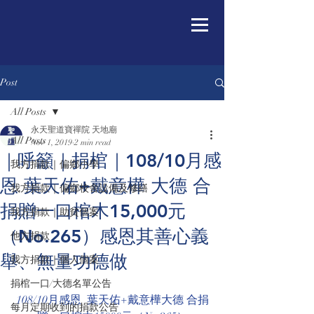
Post
All Posts
永天聖道寶禪院 天地廟
All Posts
Nov 1, 2019
2 min read
｜呼籲｜捐棺｜108/10月感
我方捐款｜偏鄉小學
恩 葉天佑+戴意樺 大德 合
我方捐款｜偏鄉校舍設備及修繕
捐贈一口棺木15,000元
我方捐款｜助貧個案
（No.265）感恩其善心義
他方捐款
舉、無量功德做
我方捐款｜個人個案
捐棺一口/大德名單公告
108/10月感恩  葉天佑+戴意樺大德 合捐
每月定期收到的捐款公告