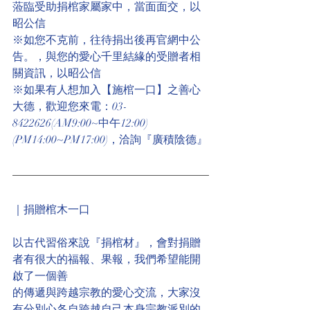
蒞臨受助捐棺家屬家中，當面面交，以
昭公信
※如您不克前，往待捐出後再官網中公
告。，與您的愛心千里結緣的受贈者相
關資訊，以昭公信
※如果有人想加入【施棺一口】之善心
大德，歡迎您來電：03-
8422626(AM9:00~中午12:00)
(PM14:00~PM17:00)，洽詢『廣積陰德』
｜捐贈棺木一口
以古代習俗來說『捐棺材』，會對捐贈
者有很大的福報、果報，我們希望能開
啟了一個善
的傳遞與跨越宗教的愛心交流，大家沒
有分別心各自跨越自己本身宗教派別的