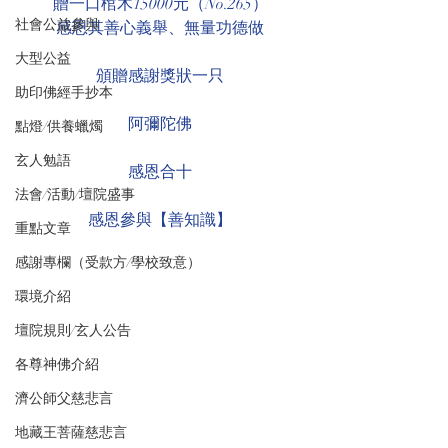
贈一口棺木15000元（No.265）
社會公益參與
感恩其善心義舉、無量功德做
大型公益
頒贈感謝獎狀一只
助印佛經手抄本
阿彌陀佛
點燈/供養蠟燭
玄人勉語
感恩合十
法會/活動/壇院盛事
感恩參與【善知識】
重點文章
感謝專欄（受款方/學校致意）
環境介紹
壇院規則/玄人公告
各尊神佛介紹
濟公師父慈悲言
地藏王菩薩慈悲言