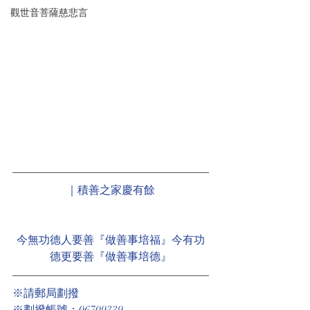
觀世音菩薩慈悲言
｜積善之家慶有餘
今無功德人要善『做善事培福』今有功
德更要善『做善事培德』
※請郵局劃撥
※劃撥帳號：06709339