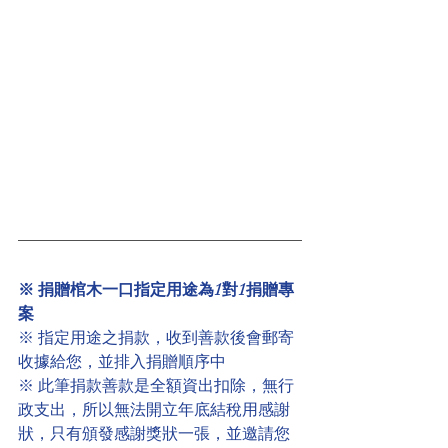
※ 捐贈棺木一口指定用途為1對1捐贈專
案
※ 指定用途之捐款，收到善款後會郵寄
收據給您，並排入捐贈順序中
※ 此筆捐款善款是全額資出扣除，無行
政支出，所以無法開立年底結稅用感謝
狀，只有頒發感謝獎狀一張，並邀請您