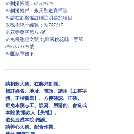
※劃撥帳號：06709339
※劃撥帳戶：永天聖道寶禪院
※請在劃撥備註欄註明參加項目
※稅捐統一編號：98757417
※花寺發字第114號
※免稅憑證文號:北區國稅花縣二字第
0921014599號
※匯款單如下
請捐款大德、在郵局劃撥。
標註姓名、地址、電話、請用【工整字
體、正楷書寫】、方便確認、正確。
避免本院志工、誤寫、用猜的、會造成
本院 對捐款人【失禮】。
避免造成本院 錯誤。
請善心大德、配合作業。