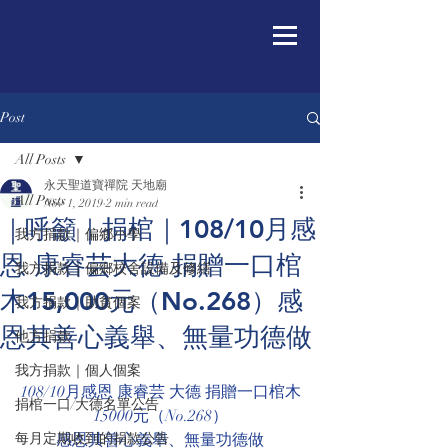
Post
All Posts
永天聖道寶禪院 天地廟
All Posts
Nov 1, 2019
2 min read
｜呼籲｜捐棺｜108/10月感
我方捐款｜偏鄉小學
恩 康睿芸大德 捐贈一口棺
我方捐款｜偏鄉校舍設備及修繕
木15,000元（No.268）感
我方捐款｜助貧個案
恩其善心義舉、無量功德做
他方捐款
我方捐款｜個人個案
108/10月感恩 康睿芸 大德 捐贈一口棺木
捐棺一口/大德名單公告
15000元（No.268）
每月定期收到的捐款公告
感恩其善心義舉、無量功德做