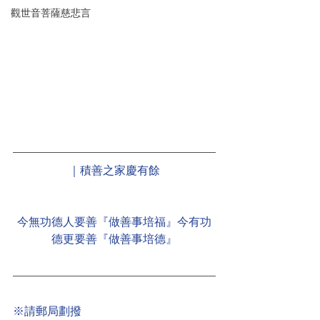
觀世音菩薩慈悲言
｜積善之家慶有餘
今無功德人要善『做善事培福』今有功
德更要善『做善事培德』
※請郵局劃撥