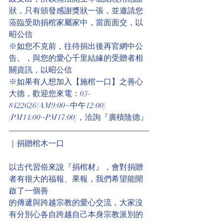
狀，只有頒發感謝獎狀一張，並邀請您
蒞臨受助捐棺家屬家中，當面面交，以
昭公信
※如您不克前，往待捐出後再官網中公
告。，與您的愛心千里結緣的受贈者相
關資訊，以昭公信
※如果有人想加入【施棺一口】之善心
大德，歡迎您來電：03-
8422626(AM9:00~中午12:00)
(PM14:00~PM17:00)，洽詢『廣積陰德』
｜捐贈棺木一口
以古代習俗來說『捐棺材』，會對捐贈
者有很大的福報、果報，我們希望能開
啟了一個善
的傳遞與跨越宗教的愛心交流，大家沒
有分別心各自跨越自己本身宗教派別的