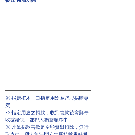
彼此 圓滿功德
※ 捐贈棺木一口指定用途為1對1捐贈專
案
※ 指定用途之捐款，收到善款後會郵寄
收據給您，並排入捐贈順序中
※ 此筆捐款善款是全額資出扣除，無行
政支出，所以無法開立年底結稅用感謝