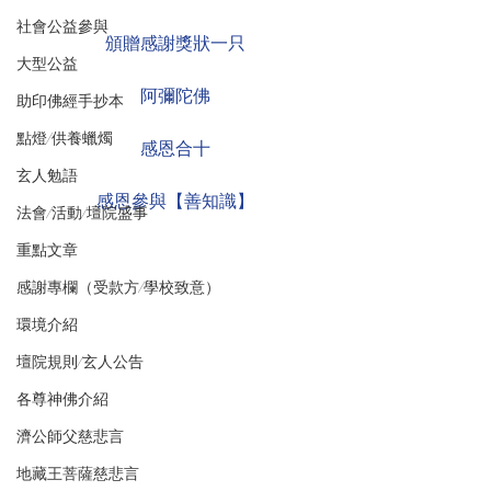
社會公益參與
頒贈感謝獎狀一只
大型公益
阿彌陀佛
助印佛經手抄本
點燈/供養蠟燭
感恩合十
玄人勉語
感恩參與【善知識】
法會/活動/壇院盛事
重點文章
感謝專欄（受款方/學校致意）
環境介紹
壇院規則/玄人公告
各尊神佛介紹
濟公師父慈悲言
地藏王菩薩慈悲言