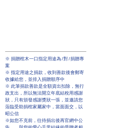
※ 捐贈棺木一口指定用途為1對1捐贈專
案
※ 指定用途之捐款，收到善款後會郵寄
收據給您，並排入捐贈順序中
※ 此筆捐款善款是全額資出扣除，無行
政支出，所以無法開立年底結稅用感謝
狀，只有頒發感謝獎狀一張，並邀請您
蒞臨受助捐棺家屬家中，當面面交，以
昭公信
※如您不克前，往待捐出後再官網中公
告。，與您的愛心千里結緣的受贈者相