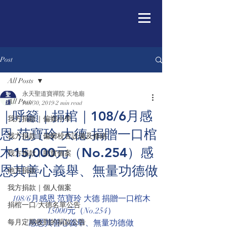
Post
All Posts
永天聖道寶禪院 天地廟
All Posts
Jun 30, 2019
2 min read
｜呼籲｜捐棺｜108/6月感
我方捐款｜偏鄉小學
恩 范寶玲 大德 捐贈一口棺
我方捐款｜偏鄉校舍設備及修繕
木15,000元（No.254）感
我方捐款｜助貧個案
恩其善心義舉、無量功德做
他方捐款
我方捐款｜個人個案
108/6月感恩 范寶玲 大德 捐贈一口棺木
捐棺一口/大德名單公告
15000元（No.254）
每月定期收到的捐款公告
感恩其善心義舉、無量功德做