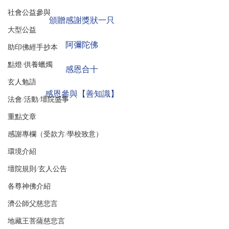
社會公益參與
頒贈感謝獎狀一只
大型公益
阿彌陀佛
助印佛經手抄本
點燈/供養蠟燭
感恩合十
玄人勉語
感恩參與【善知識】
法會/活動/壇院盛事
重點文章
感謝專欄（受款方/學校致意）
環境介紹
壇院規則/玄人公告
各尊神佛介紹
濟公師父慈悲言
地藏王菩薩慈悲言