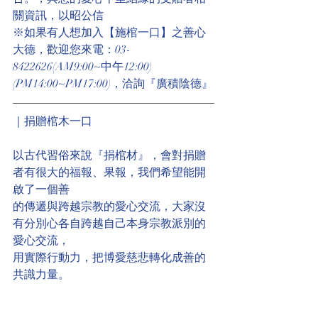
關資訊，以昭公信
※如果有人想加入【施棺一口】之善心
大德，歡迎您來電：03-
8422626(AM9:00~中午12:00)
(PM14:00~PM17:00)，洽詢『廣積陰德』
｜捐贈棺木一口
以古代習俗來說『捐棺材』，會對捐贈
者有很大的福報、果報，我們希望能開
啟了一個善
的傳遞與跨越宗教的愛心交流，大家沒
有分別心各自跨越自己本身宗教派別的
愛心交流，
用實際行動力，把博愛慈悲轉化成善的
共識力量。