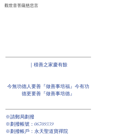
觀世音菩薩慈悲言
｜積善之家慶有餘
今無功德人要善『做善事培福』今有功
德更要善『做善事培德』
※請郵局劃撥
※劃撥帳號：06709339
※劃撥帳戶：永天聖道寶禪院