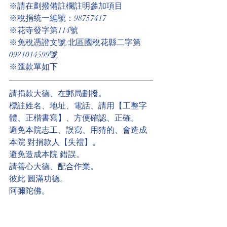
※請在劃撥備註欄註明參加項目
※稅捐統一編號：98757417
※花寺發字第114號
※免稅憑證文號:北區國稅花縣二字第
0921014599號
※匯款單如下
請捐款大德、在郵局劃撥。
標註姓名、地址、電話、請用【工整字
體、正楷書寫】、方便確認、正確。
避免本院志工、誤寫、用猜的、會造成
本院 對捐款人【失禮】。
避免造成本院 錯誤。
請善心大德、配合作業。
彼此 圓滿功德。
阿彌陀佛。