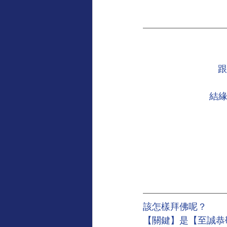
跟
結緣電
該怎樣拜佛呢？
【關鍵】是【至誠恭