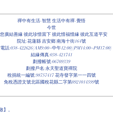
禪中有生活-智慧 生活中有禪-覺悟
今世
您廣結善緣 彼此珍惜當下 彼此惜福惜緣 彼此互道平安
院址:花蓮縣 吉安鄉 南海十街164號
話:038-422626(AM9:00~中午12:00)(PM14:00~PM17:00)
結緣傳真:038-421741
劃撥帳號:06709339
劃撥戶名:永天聖道寶禪院
稅捐統一編號:98757417 花寺發字第一一四號
免稅憑證文號北區國稅花縣二字第0921014599號
敬】。