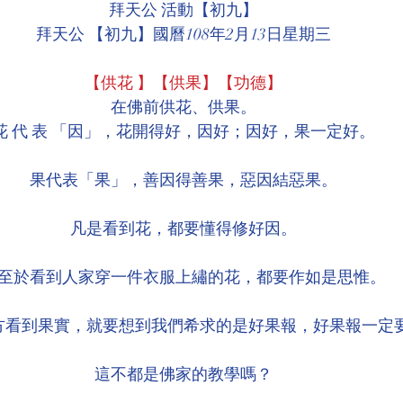
拜天公 活動【初九】
環境介紹
壇院規則/玄人公告
各尊神佛介紹
拜天公 【初九】國曆108年2月13日星期三
【供花 】【供果】【功德】
菩薩慈悲言
在佛前供花、供果。
花 代 表 「因」，花開得好，因好；因好，果一定好。
果代表「果」，善因得善果，惡因結惡果。
凡是看到花，都要懂得修好因。
至於看到人家穿一件衣服上繡的花，都要作如是思惟。
方看到果實，就要想到我們希求的是好果報，好果報一定
這不都是佛家的教學嗎？