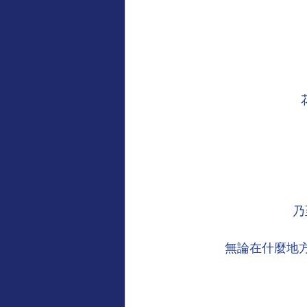
感謝專欄（受款方/學校致意）
地藏王菩薩慈悲言
觀世音
乃
無論在什麼地