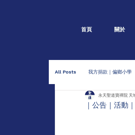
首頁
關於
All Posts
我方捐款｜偏鄉小學
永天聖道寶禪院 天
我方捐款｜個人個案
捐棺
｜公告｜活動
助印佛經手抄本
點燈/供養