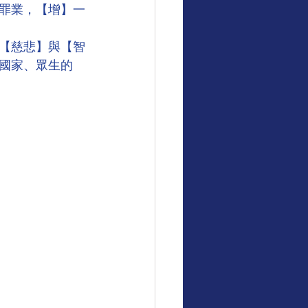
罪業，【增】一
【慈悲】與【智
國家、眾生的