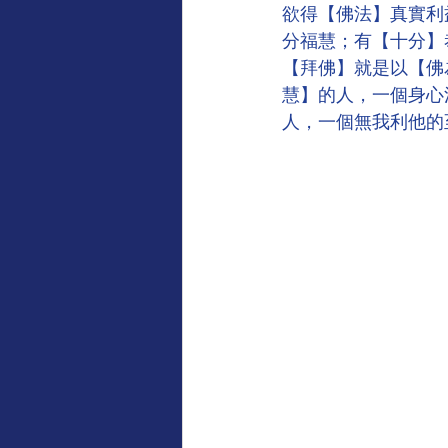
欲得【佛法】真實利
分福慧；有【十分】
【拜佛】就是以【佛
慧】的人，一個身心
人，一個無我利他的