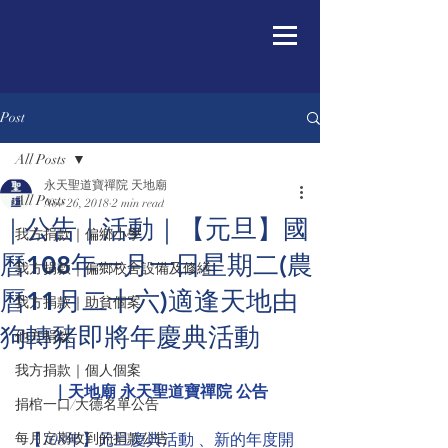
Post
All Posts
永天聖道寶禪院 天地廟
All Posts
Nov 26, 2018
2 min read
｜公告｜活動｜【元旦】國
我方捐款｜偏鄉小學
曆108年一月一日星期二(農
我方捐款｜偏鄉校舍設備及修繕
曆11月二十六)適逢天地由
我方捐款｜助貧個案
狗轉豬即將年慶典活動
他方捐款
我方捐款｜個人個案
｜天地廟 永天聖道寶禪院 公告
捐棺一口/大德名單公告
每月定期收到的捐款公告
【108年】元旦慶典活動 、新的年度開