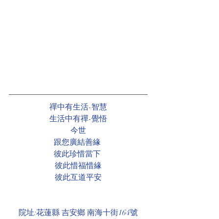
禪中有生活-智慧
生活中有禪-覺悟
今世
跟您廣結善緣 
彼此珍惜當下 
彼此惜福惜緣
彼此互道平安
院址:花蓮縣 吉安鄉 南海十街164號