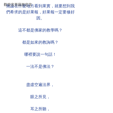
觀世音菩薩慈悲言
無論在什麼地方看到果實，就要想到我
們希求的是好果報，好果報一定要修好
因。
這不都是佛家的教學嗎？
都是如來的教誨嗎？
哪裡要說一句話！
一法不是佛法？
盡虛空遍法界，
眼之所見，
耳之所聽，