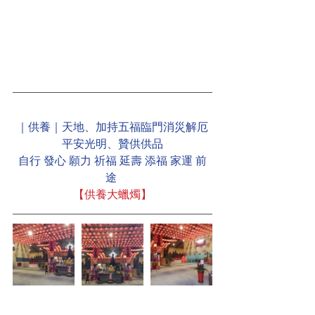
｜供養｜天地、加持五福臨門消災解厄
平安光明、贊供供品
自行 發心 願力 祈福 延壽 添福 家運 前
途 
【供養大蠟燭】