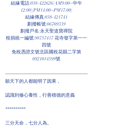
結緣電話:038-422626(AM9:00~中午
12:00)(PM14:00~PM17:00)
結緣傳真:038-421741
劃撥帳號:06709339
劃撥戶名:永天聖道寶禪院
稅捐統一編號:98757417 花寺發字第一一
四號
免稅憑證文號北區國稅花縣二字第
0921014599號
願天下的人都能明了因果，
認識到修心養性，行善積德的意義
**********
三分天命，七分人為。