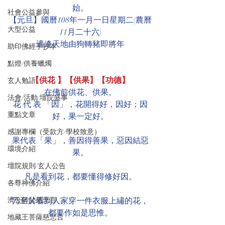
始。
社會公益參與
【元旦】國曆108年一月一日星期二(農曆
大型公益
11月二十六)
適逢天地由狗轉豬即將年
助印佛經手抄本
點燈/供養蠟燭
【供花 】【供果】【功德】
玄人勉語
在佛前供花、供果。
法會/活動/壇院盛事
花 代 表 「因」，花開得好，因好；因
重點文章
好，果一定好。
感謝專欄（受款方/學校致意）
果代表「果」，善因得善果，惡因結惡
環境介紹
果。
壇院規則/玄人公告
凡是看到花，都要懂得修好因。
各尊神佛介紹
濟公師父慈悲言
乃至於看到人家穿一件衣服上繡的花，
都要作如是思惟。
地藏王菩薩慈悲言