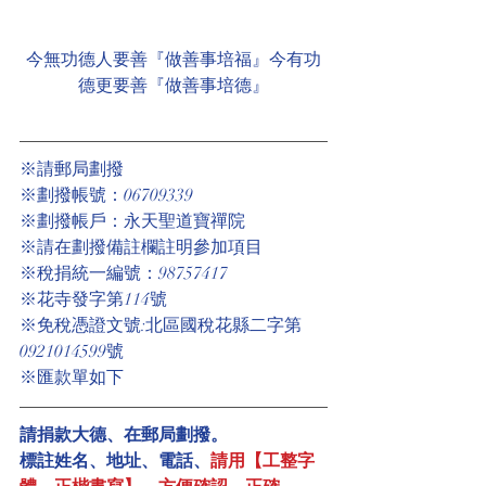
今無功德人要善『做善事培福』今有功
德更要善『做善事培德』
※請郵局劃撥
※劃撥帳號：06709339
※劃撥帳戶：永天聖道寶禪院
※請在劃撥備註欄註明參加項目
※稅捐統一編號：98757417
※花寺發字第114號
※免稅憑證文號:北區國稅花縣二字第
0921014599號
※匯款單如下
請捐款大德、在郵局劃撥。
標註姓名、地址、電話、
請用【工整字