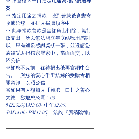
※ 捐贈棺木一口指定
用途為1對1捐贈專
案
※ 指定用途之捐款，收到善款後會郵寄
收據給您，並排入捐贈順序中
※ 此筆捐款善款是全額資出扣除，無行
政支出，所以無法開立年底結稅用感謝
狀，只有頒發感謝獎狀一張，並邀請您
蒞臨受助捐棺家屬家中，當面面交，以
昭公信
※如您不克前，往待捐出後再官網中公
告。，與您的愛心千里結緣的受贈者相
關資訊，以昭公信
※如果有人想加入【施棺一口】之善心
大德，歡迎您來電：03-
8422626(AM9:00~中午12:00)
(PM14:00~PM17:00)，洽詢『廣積陰德』