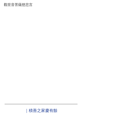
觀世音菩薩慈悲言
｜積善之家慶有餘