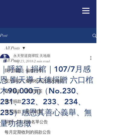
Post
All Posts
永天聖道寶禪院 天地廟
All Posts
Aug 23, 2018
2 min read
｜呼籲｜捐棺｜107/7月感
我方捐款｜偏鄉小學
恩 劉天導 大德捐贈 六口棺
我方捐款｜偏鄉校舍設備及修繕
木90,000元（No.230、
我方捐款｜助貧個案
231、232、233、234、
他方捐款
235）感恩其善心義舉、無
我方捐款｜個人個案
量功德做
捐棺一口/大德名單公告
每月定期收到的捐款公告