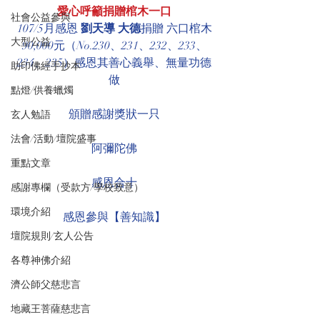
愛心呼籲捐贈棺木一口
社會公益參與
107/5月感恩 
劉天導 大德
捐贈 六口棺木
大型公益
90,000元（No.230、231、232、233、
234、235）感恩其善心義舉、無量功德
助印佛經手抄本
做
點燈/供養蠟燭
頒贈感謝獎狀一只
玄人勉語
法會/活動/壇院盛事
阿彌陀佛
重點文章
感恩合十
感謝專欄（受款方/學校致意）
環境介紹
感恩參與【善知識】
壇院規則/玄人公告
各尊神佛介紹
濟公師父慈悲言
地藏王菩薩慈悲言