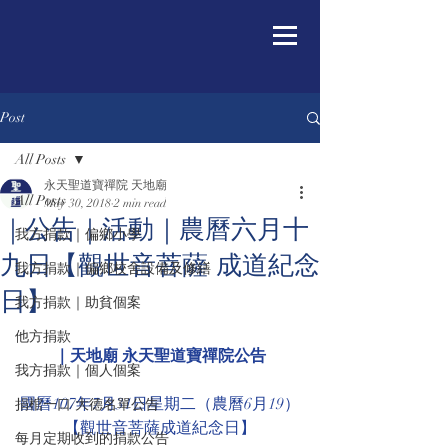
Post
All Posts
永天聖道寶禪院 天地廟
All Posts
May 30, 2018
2 min read
｜公告｜活動｜農曆六月十
我方捐款｜偏鄉小學
九日【觀世音菩薩 成道紀念
我方捐款｜偏鄉校舍設備及修繕
日】
我方捐款｜助貧個案
他方捐款
｜天地廟 永天聖道寶禪院公告
我方捐款｜個人個案
國曆107年7月31日星期二（農曆6月19）
捐棺一口/大德名單公告
【觀世音菩薩成道紀念日】
每月定期收到的捐款公告