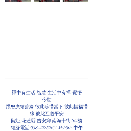
禪中有生活-智慧 生活中有禪-覺悟
今世
跟您廣結善緣 彼此珍惜當下 彼此惜福惜
緣 彼此互道平安
院址:花蓮縣 吉安鄉 南海十街164號
結緣電話:038-422626(AM9:00~中午