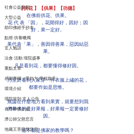
社會公益參與
【供花 】【供果】【功德】
在佛前供花、供果。
大型公益
花 代 表 「因」，花開得好，因好；因
助印佛經手抄本
好，果一定好。
點燈/供養蠟燭
果代表「果」，善因得善果，惡因結惡
玄人勉語
果。
法會/活動/壇院盛事
凡是看到花，都要懂得修好因。
重點文章
感謝專欄（受款方/學校致意）
乃至於看到人家穿一件衣服上繡的花，
都要作如是思惟。
環境介紹
壇院規則/玄人公告
無論在什麼地方看到果實，就要想到我
們希求的是好果報，好果報一定要修好
各尊神佛介紹
因。
濟公師父慈悲言
地藏王菩薩慈悲言
這不都是佛家的教學嗎？