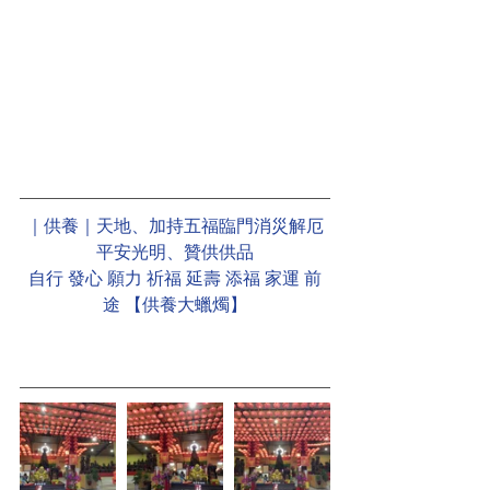
｜供養｜天地、加持五福臨門消災解厄
平安光明、贊供供品
自行 發心 願力 祈福 延壽 添福 家運 前
途 【供養大蠟燭】