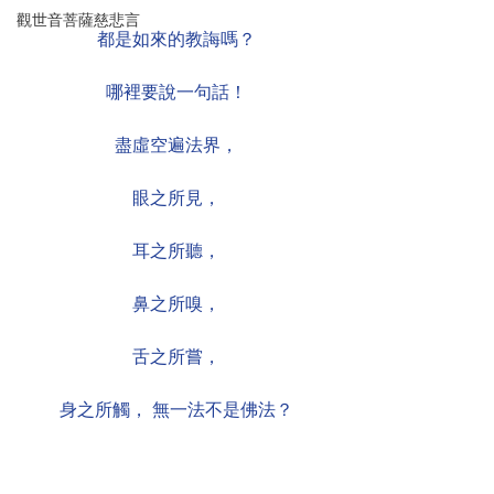
觀世音菩薩慈悲言
都是如來的教誨嗎？
哪裡要說一句話！
盡虛空遍法界，
眼之所見，
耳之所聽，
鼻之所嗅，
舌之所嘗，
身之所觸， 無一法不是佛法？