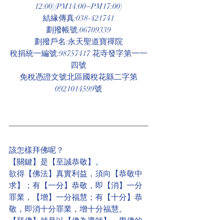
12:00)(PM14:00~PM17:00)
結緣傳真:038-421741
劃撥帳號:06709339
劃撥戶名:永天聖道寶禪院
稅捐統一編號:98757417 花寺發字第一一
四號
免稅憑證文號北區國稅花縣二字第
0921014599號
該怎樣拜佛呢？
【關鍵】是【至誠恭敬】。
欲得【佛法】真實利益，須向【恭敬中
求】；有【一分】恭敬，即【消】一分
罪業，【增】一分福慧；有【十分】恭
敬，即消十分罪業，增十分福慧。