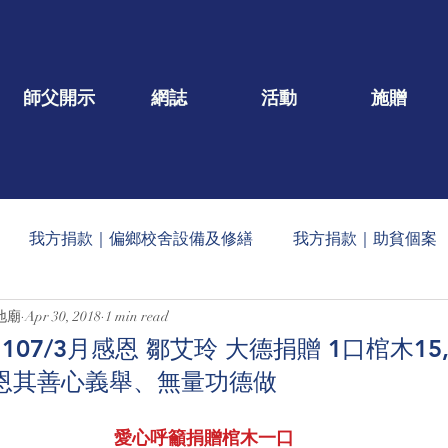
師父開示
網誌
活動
施贈
我方捐款｜偏鄉校舍設備及修繕
我方捐款｜助貧個案
地廟
Apr 30, 2018
1 min read
一口/大德名單公告
每月定期收到的捐款公告
社會公益
07/3月感恩 鄒艾玲 大德捐贈 1口棺木15,
）感恩其善心義舉、無量功德做
蠟燭
玄人勉語
法會/活動/壇院盛事
重點文章
愛心呼籲捐贈棺木一口