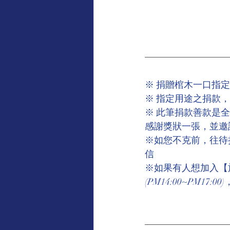
※ 捐贈棺木一口指定
※ 指定用途之捐款
※ 此筆捐款善款是
感謝獎狀一張，並邀
※如您不克前，往待
信
※如果有人想加入【施棺一
(PM14:00~PM17