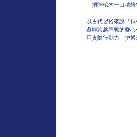
｜捐贈棺木一口積陰
以古代習俗來說『捐
遞與跨越宗教的愛心
用實際行動力，把博