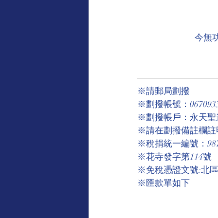
今無
※請郵局劃撥
※劃撥帳號：067093
※劃撥帳戶：永天聖
※請在劃撥備註欄註
※稅捐統一編號：9875
※花寺發字第114號
※免稅憑證文號:北區國
※匯款單如下