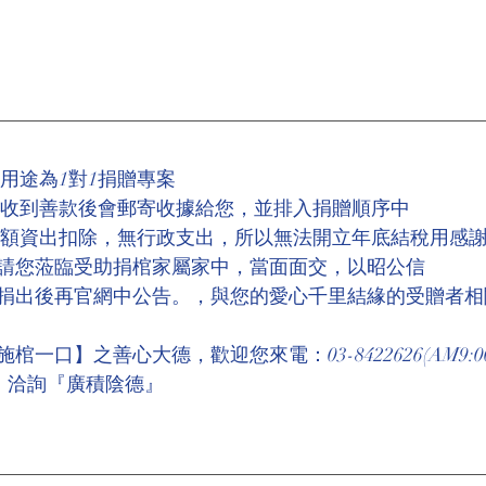
用途為1對1捐贈專案
，收到善款後會郵寄收據給您，並排入捐贈順序中
全額資出扣除，無行政支出，所以無法開立年底結稅用感
請您蒞臨受助捐棺家屬家中，當面面交，以昭公信
捐出後再官網中公告。，與您的愛心千里結緣的受贈者相
口】之善心大德，歡迎您來電：03-8422626(AM9:00~
:00)，洽詢『廣積陰德』