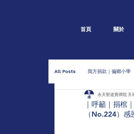
首頁
關於
All Posts
我方捐款｜偏鄉小學
永天聖道寶禪院 天
我方捐款｜個人個案
捐棺
｜呼籲｜捐棺｜1
（No.224
助印佛經手抄本
點燈/供養