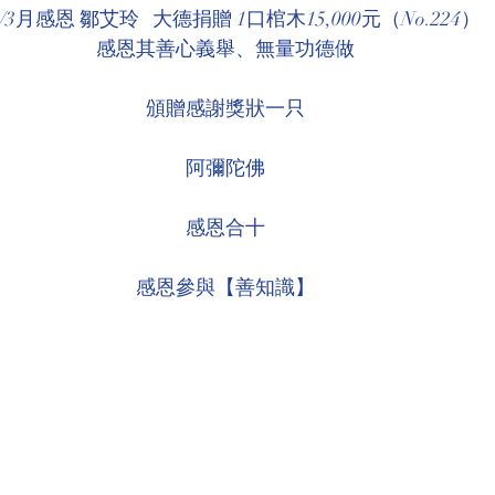
7/3月感恩 鄒艾玲   大德捐贈 1口棺木15,000元（No.224）
環境介紹
壇院規則/玄人公告
各尊神佛介紹
感恩其善心義舉、無量功德做
頒贈感謝獎狀一只
菩薩慈悲言
阿彌陀佛
感恩合十
感恩參與【善知識】