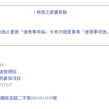
｜積善之家慶有餘
功德人要善『做善事培福』今有功德更要善『做善事培德
39
道寶禪院
明參加項目
7417
稅花縣二字第0921014599號