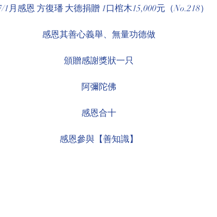
07/1月感恩 方復璠 大德捐贈 1口棺木15,000元（No.218）
環境介紹
壇院規則/玄人公告
各尊神佛介紹
感恩其善心義舉、無量功德做
菩薩慈悲言
頒贈感謝獎狀一只
阿彌陀佛
感恩合十
感恩參與【善知識】