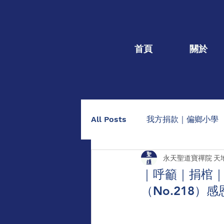
首頁
關於
All Posts
我方捐款｜偏鄉小學
永天聖道寶禪院 天
我方捐款｜個人個案
捐棺
｜呼籲｜捐棺｜1
（No.218
助印佛經手抄本
點燈/供養