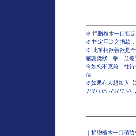
※ 捐贈棺木一口指定
※ 指定用途之捐款
※ 此筆捐款善款是
感謝獎狀一張，並邀
※如您不克前，往待
信
※如果有人想加入【施棺一
(PM14:00~PM17
｜捐贈棺木一口積陰