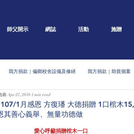
師父開示
網誌
活動
施贈
我方捐款｜偏鄉校舍設備及修繕
我方捐款｜助貧個案
地廟
Apr 27, 2018
1 min read
一口/大德名單公告
每月定期收到的捐款公告
社會公益
07/1月感恩 方復璠 大德捐贈 1口棺木15,
）感恩其善心義舉、無量功德做
蠟燭
玄人勉語
法會/活動/壇院盛事
重點文章
愛心呼籲捐贈棺木一口