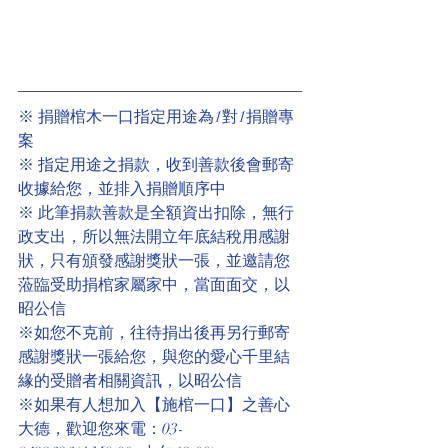
※ 捐贈棺木一口指定用途為1對1捐贈專
案
※ 指定用途之捐款，收到善款後會郵寄
收據給您，並排入捐贈順序中
※ 此筆捐款善款是全額資出扣除，無行
政支出，所以無法開立年底結稅用感謝
狀，只有頒發感謝獎狀一張，並邀請您
蒞臨受助捐棺家屬家中，當面面交，以
昭公信
※如您不克前，往待捐出後再另行郵寄
感謝獎狀一張給您，與您的愛心千里結
緣的受贈者相關資訊，以昭公信
※如果有人想加入【施棺一口】之善心
大德，歡迎您來電：03-