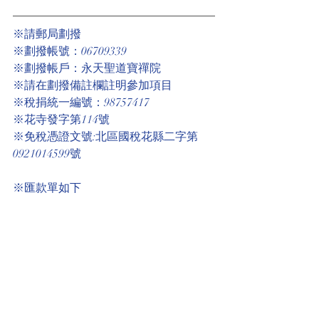
※請郵局劃撥
※劃撥帳號：06709339
※劃撥帳戶：永天聖道寶禪院
※請在劃撥備註欄註明參加項目
※稅捐統一編號：98757417
※花寺發字第114號
※免稅憑證文號:北區國稅花縣二字第
0921014599號
※匯款單如下