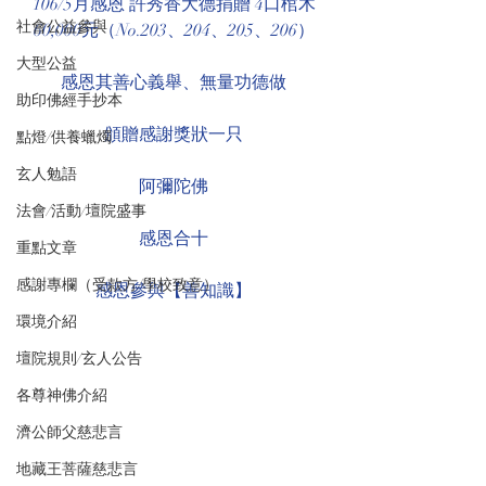
106/5月感恩 許秀香大德捐贈 4口棺木
社會公益參與
60,000元（No.203、204、205、206）
大型公益
感恩其善心義舉、無量功德做
助印佛經手抄本
頒贈感謝獎狀一只
點燈/供養蠟燭
玄人勉語
阿彌陀佛
法會/活動/壇院盛事
感恩合十
重點文章
感謝專欄（受款方/學校致意）
感恩參與【善知識】
環境介紹
壇院規則/玄人公告
各尊神佛介紹
濟公師父慈悲言
地藏王菩薩慈悲言