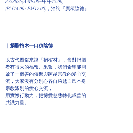
8422626(AM9:00~中午12:00)
(PM14:00~PM17:00)，洽詢『廣積陰德』
｜捐贈棺木一口積陰德
以古代習俗來說『捐棺材』，會對捐贈
者有很大的福報、果報，我們希望能開
啟了一個善的傳遞與跨越宗教的愛心交
流，大家沒有分別心各自跨越自己本身
宗教派別的愛心交流，
用實際行動力，把博愛慈悲轉化成善的
共識力量。