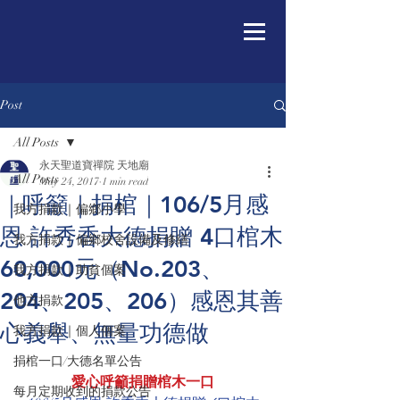
Post
All Posts
永天聖道寶禪院 天地廟
All Posts
May 24, 2017
1 min read
｜呼籲｜捐棺｜106/5月感
我方捐款｜偏鄉小學
恩 許秀香大德捐贈 4口棺木
我方捐款｜偏鄉校舍設備及修繕
60,000元（No.203、
我方捐款｜助貧個案
204、205、206）感恩其善
他方捐款
心義舉、無量功德做
我方捐款｜個人個案
捐棺一口/大德名單公告
愛心呼籲捐贈棺木一口
每月定期收到的捐款公告