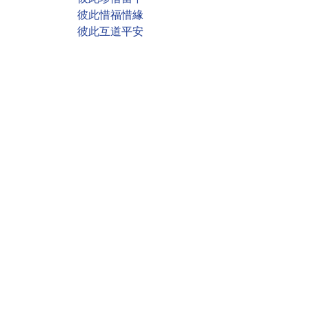
彼此惜福惜緣
彼此互道平安