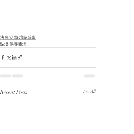
法會/活動/壇院盛事
點燈/供養蠟燭
Recent Posts
See All