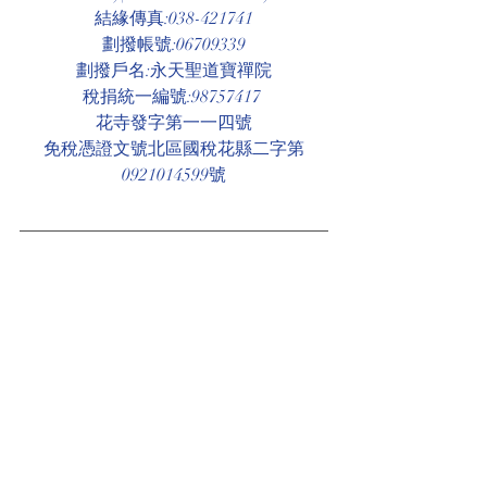
結緣傳真:038-421741
劃撥帳號:06709339
劃撥戶名:永天聖道寶禪院
稅捐統一編號:98757417 
花寺發字第一一四號
免稅憑證文號北區國稅花縣二字第
0921014599號