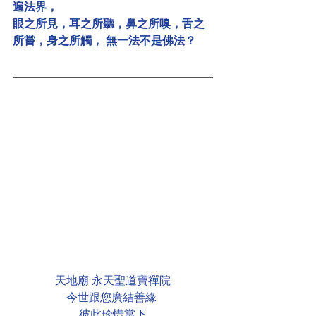
遍法界，
眼之所見，耳之所聽，鼻之所嗅，舌之
所嘗，身之所觸， 無一法不是佛法？
天地廟 永天聖道寶禪院
今世跟您廣結善緣 
彼此珍惜當下