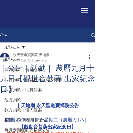
Post
All Posts
永天聖道寶禪院 天地廟
All Posts
Jul 11, 2017
1 min read
｜公告｜活動｜ 農曆九月十
我方捐款｜偏鄉小學
九日【觀世音菩薩 出家紀念
我方捐款｜偏鄉校舍設備及修繕
日】
我方捐款｜助貧個案
他方捐款
｜天地廟 永天聖道寶禪院公告
我方捐款｜個人個案
國曆106年11月7日星期二（農曆9月19）
捐棺一口/大德名單公告
【觀世音菩薩出家紀念日】
每月定期收到的捐款公告