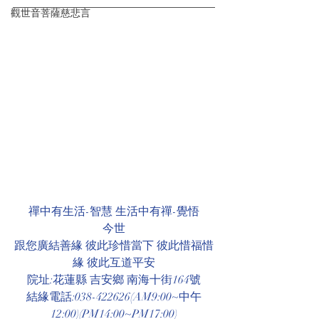
觀世音菩薩慈悲言
禪中有生活-智慧 生活中有禪-覺悟
今世
跟您廣結善緣 彼此珍惜當下 彼此惜福惜
緣 彼此互道平安
院址:花蓮縣 吉安鄉 南海十街164號
結緣電話:038-422626(AM9:00~中午
12:00)(PM14:00~PM17:00)