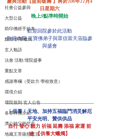
慶典活動【提前暖壽 】將於106年11月4
社會公益參與
日星期六
晚上9點準時開始
大型公益
助印佛經手抄本
歡迎回院參於此活動
歡迎本院 三寶佛弟子與眾信當天蒞臨參
點燈/供養蠟燭
與盛會
玄人勉語
法會/活動/壇院盛事
重點文章
感謝專欄（受款方/學校致意）
環境介紹
壇院規則/玄人公告
｜供養｜天地、加持五福臨門消災解厄
各尊神佛介紹
平安光明、贊供供品
濟公師父慈悲言
自行 發心 願力 祈福 延壽 添福 家運 前
途 【供養大蠟燭】
地藏王菩薩慈悲言