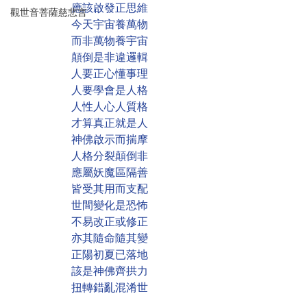
應該啟發正思維
觀世音菩薩慈悲言
今天宇宙養萬物
而非萬物養宇宙
顛倒是非違邏輯
人要正心懂事理
人要學會是人格
人性人心人質格
才算真正就是人
神佛啟示而揣摩
人格分裂顛倒非
應屬妖魔區隔善
皆受其用而支配
世間變化是恐怖
不易改正或修正
亦其隨命隨其變
正陽初夏已落地
該是神佛齊拱力
扭轉錯亂混淆世