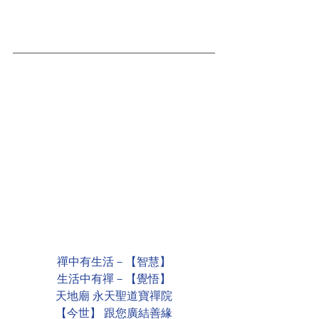
禪中有生活－【智慧】
生活中有禪－【覺悟】
天地廟 永天聖道寶禪院
【今世】 跟您廣結善緣