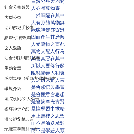
自然分界天地間
社會公益參與
人亦是萬物靈一
自然區隔在其中
大型公益
人有形體萬物無
助印佛經手抄本
妖魔神佛亦皆無
因而產生其磨擦
點燈/供養蠟燭
人受萬物之支配
玄人勉語
萬物支配人行為
法會/活動/壇院盛事
其善其惡在其中
所以人要修行起
重點文章
阻惡揚善人初衷
感謝專欄（受款方/學校致意）
人之所以是人言
是會領悟與學習
環境介紹
是會懂意會思想
壇院規則/玄人公告
是會揣摩先古賢
是懂學習中求精
各尊神佛介紹
更上層樓之思想
濟公師父慈悲言
而不是淪妖魔類
地藏王菩薩慈悲言
而不是學惡人類