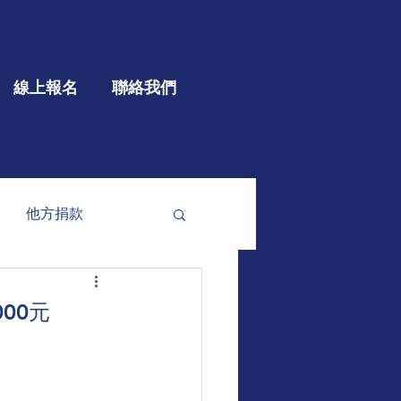
線上報名
聯絡我們
他方捐款
參與
大型公益
00元