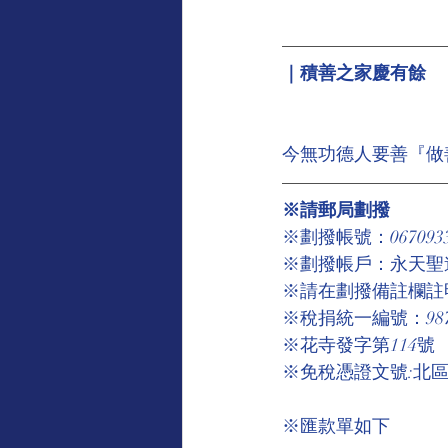
｜積善之家慶有餘
今無功德人要善『做
※請郵局劃撥
※劃撥帳號：067093
※劃撥帳戶：永天聖
※請在劃撥備註欄註
※稅捐統一編號：9875
※花寺發字第114號
※免稅憑證文號:北區國
※匯款單如下