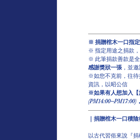
※ 捐贈棺木一口指定
※ 指定用途之捐款
※ 此筆捐款善款是
感謝獎狀一張
，並邀
※如您不克前，往待
資訊，以昭公信
※如果有人想加入【施棺一
(PM14:00~PM17
｜捐贈棺木一口積陰
以古代習俗來說『捐