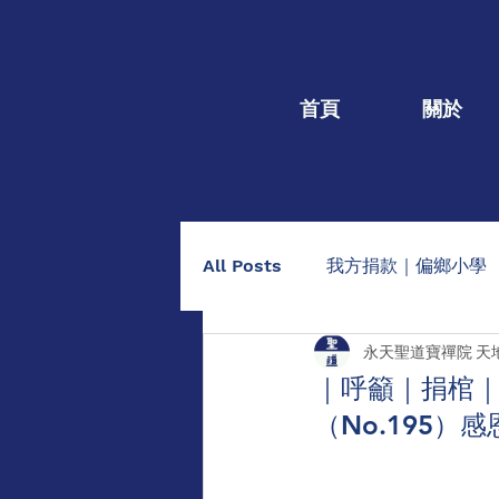
首頁
關於
All Posts
我方捐款｜偏鄉小學
永天聖道寶禪院 天
我方捐款｜個人個案
捐棺
｜呼籲｜捐棺｜1
（No.195
助印佛經手抄本
點燈/供養