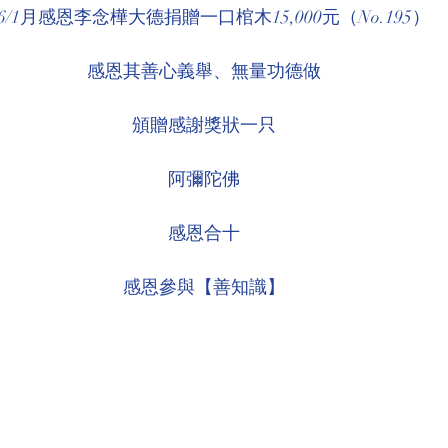
06/1月感恩李念樺大德捐贈一口棺木15,000元（No.195）
環境介紹
壇院規則/玄人公告
各尊神佛介紹
感恩其善心義舉、無量功德做
菩薩慈悲言
頒贈感謝獎狀一只
阿彌陀佛
感恩合十
感恩參與【善知識】