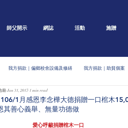
師父開示
網誌
活動
施贈
我方捐款｜偏鄉校舍設備及修繕
我方捐款｜助貧個案
地廟
Jan 31, 2017
1 min read
一口/大德名單公告
每月定期收到的捐款公告
社會公益
06/1月感恩李念樺大德捐贈一口棺木15,0
）感恩其善心義舉、無量功德做
蠟燭
玄人勉語
法會/活動/壇院盛事
重點文章
愛心呼籲捐贈棺木一口