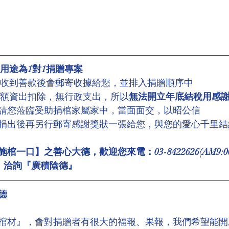
用途為1對1捐贈專案
，收到善款後會郵寄收據給您，並排入捐贈順序中
全額資出扣除，無行政支出，所以
無法開立年底結稅用感
請您蒞臨受助捐棺家屬家中，當面面交，以昭公信
捐出後再另行郵寄感謝獎狀一張給您，與您的愛心千里結
口】之善心大德，歡迎您來電：03-8422626(AM9:00~
:00)，洽詢『廣積陰德』
德
棺材』，會對捐贈者有很大的福報、果報，我們希望能開