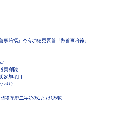
善事培福』今有功德更要善『做善事培德』
39
道寶禪院
明參加項目
7417
稅花縣二字第0921014599號