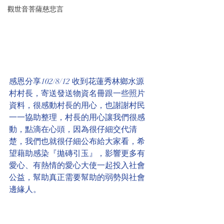
觀世音菩薩慈悲言
感恩分享102/8/12 收到花蓮秀林鄉水源
村村長，寄送發送物資名冊跟一些照片
資料，很感動村長的用心，也謝謝村民
一一協助整理，村長的用心讓我們很感
動，點滴在心頭，因為很仔細交代清
楚，我們也就很仔細公布給大家看，希
望藉助感染『拋磚引玉』，影響更多有
愛心、有熱情的愛心大使一起投入社會
公益，幫助真正需要幫助的弱勢與社會
邊緣人。