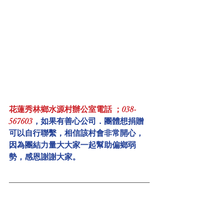
花蓮秀林鄉水源村辦公室電話 ；038-
567603
，如果有善心公司．團體想捐贈
可以自行聯繫，相信該村會非常開心，
因為團結力量大大家一起幫助偏鄉弱
勢，感恩謝謝大家。