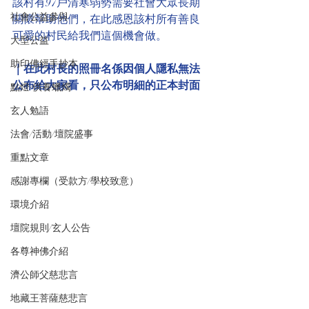
該村有97戶清寒弱勢需要社會大眾長期
社會公益參與
關懷幫助他們，在此感恩該村所有善良
可愛的村民給我們這個機會做。
大型公益
助印佛經手抄本
｜在此村長的照冊名係因個人隱私無法
公布給大家看，只公布明細的正本封面
點燈/供養蠟燭
玄人勉語
法會/活動/壇院盛事
重點文章
感謝專欄（受款方/學校致意）
環境介紹
壇院規則/玄人公告
各尊神佛介紹
濟公師父慈悲言
地藏王菩薩慈悲言