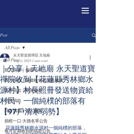
Post
All Posts
永天聖道寶禪院 天地廟
All Posts
Aug 6, 2024
1 min read
｜分享｜天地廟 永天聖道寶
我方捐款｜偏鄉小學
禪院收到【花蓮縣秀林鄉水
我方捐款｜偏鄉校舍設備及修繕
源村】村長照冊發送物資給
我方捐款｜助貧個案
村民，一個純樸的部落有
他方捐款
【97戶清寒弱勢】
我方捐款｜個人個案
捐棺一口/大德名單公告
花蓮縣秀林鄉水源村一個純樸的部落，
每月定期收到的捐款公告