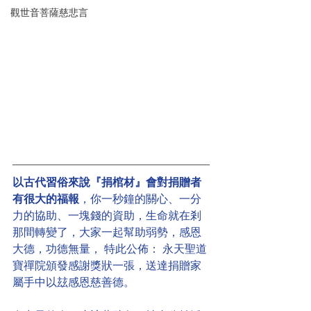
觀世音菩薩慈悲言
以古代習俗來說『捐棺材』會對捐贈者
有很大的福報
，你一秒鐘的關心、一分
力的協助、一塊錢的資助，生命就在剎
那間轉變了，大家一起幫助弱勢，感恩
大德，功德無量， 特此公佈： 永天聖道
寶禪院頒發感謝獎狀一張，送達捐贈家
屬手中以玆感恩慈善德。