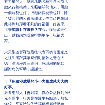
有力量的人，應該藉助各種社會公益活
動來行善積德，來照顧弱勢他人，照顧
一個弱勢也好，照顧兩個弱勢也好，除
了被照顧的人會感謝你，你自己也會因
此得到無形看不到的好福報、好善果。
【善知識】在哪裡？在心。
懂得多去付
出一點我想您我會得到更多，祝福大
家。
永天聖道寶禪院最後代表弱勢貧困家庭
之往生者跟其家屬們對捐款之善心大
德，深深90度三鞠躬，感謝您的捐款，
謝謝您的幫助，謝謝您。
｜『用積沙成塔的小小力量成就大大的
好事』
歡迎您加入【善知識】愛心公益行列100
元不嫌少，行善是在於平時點滴，無私
無求，平安時能先造福積福累積儲存，