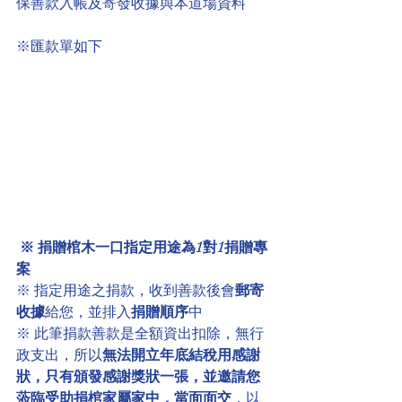
保善款入帳及寄發收據與本道場資料
※匯款單如下
※ 捐贈棺木一口指定用途為1對1捐贈專
案
※ 指定用途之捐款，收到善款後會
郵寄
收據
給您，並排入
捐贈順序
中
※ 此筆捐款善款是全額資出扣除，無行
政支出，所以
無法開立年底結稅用感謝
狀，只有頒發感謝獎狀一張，並邀請您
蒞臨受助捐棺家屬家中，當面面交
，以