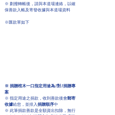
※ 劃撥轉帳後，請與本道場連絡，以確
保善款入帳及寄發收據與本道場資料
※匯款單如下
※ 捐贈棺木一口指定用途為1對1捐贈專
案
※ 指定用途之捐款，收到善款後會
郵寄
收據
給您，並排入
捐贈順序
中
※ 此筆捐款善款是全額資出扣除，無行