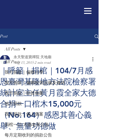
Post
All Posts
永天聖道寶禪院 天地廟
All Posts
Aug 13, 2015
2 min read
｜呼籲｜捐棺｜104/7月感
我方捐款｜偏鄉小學
恩臺灣基隆地方法院檢察署
我方捐款｜偏鄉校舍設備及修繕
統計室主任黃月霞全家大德
我方捐款｜助貧個案
合捐一口棺木15,000元
他方捐款
（No.164）感恩其善心義
我方捐款｜個人個案
舉、無量功德做
捐棺一口/大德名單公告
每月定期收到的捐款公告