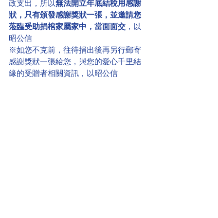
政支出，所以
無法開立年底結稅用感謝
狀，只有頒發感謝獎狀一張，並邀請您
蒞臨受助捐棺家屬家中，當面面交
，以
昭公信
※如您不克前，往待捐出後再另行郵寄
感謝獎狀一張給您，與您的愛心千里結
緣的受贈者相關資訊，以昭公信