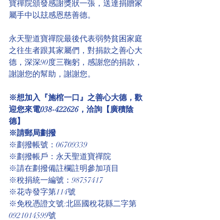
寶禪院頒發感謝獎狀一張，送達捐贈家
屬手中以玆感恩慈善德。
永天聖道寶禪院最後代表弱勢貧困家庭
之往生者跟其家屬們，對捐款之善心大
德，深深90度三鞠躬，感謝您的捐款，
謝謝您的幫助，謝謝您。
※想加入『施棺一口』之善心大德，歡
迎您來電038-422626，洽詢【廣積陰
德】
※請郵局劃撥
※劃撥帳號：06709339
※劃撥帳戶：永天聖道寶禪院
※請在劃撥備註欄註明參加項目
※稅捐統一編號：98757417
※花寺發字第114號
※免稅憑證文號:北區國稅花縣二字第
0921014599號 