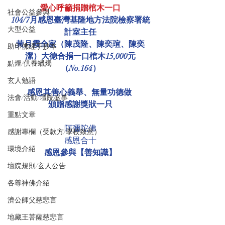
愛心呼籲捐贈棺木一口
社會公益參與
104/7月感恩臺灣基隆地方法院檢察署統
大型公益
計室主任
黃月霞全家（陳茂隆、陳奕瑄、陳奕
助印佛經手抄本
潔）大德合捐一口棺木15,000元
點燈/供養蠟燭
（No.164）
玄人勉語
感恩其善心義舉、無量功德做 
法會/活動/壇院盛事
頒贈感謝獎狀一只
重點文章
阿彌陀佛
感謝專欄（受款方/學校致意）
感恩合十
環境介紹
感恩參與【善知識】
壇院規則/玄人公告
各尊神佛介紹
濟公師父慈悲言
地藏王菩薩慈悲言