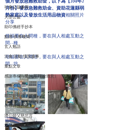
個月發放急難救助金，以下為【104年1
社會公益參與
月份】發放急難救助金、資助花蓮縣弱
勢家庭以及發放生活用品物資
相關照片
大型公益
分享
助印佛經手抄本
種福要在人間種，要在與人相處互動之
點燈/供養蠟燭
間--種
玄人勉語
法會/活動/壇院盛事
培福要在人間培，要在與人相處互動之
間--培
重點文章
感謝專欄（受款方/學校致意）
環境介紹
壇院規則/玄人公告
各尊神佛介紹
濟公師父慈悲言
地藏王菩薩慈悲言