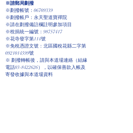
※請郵局劃撥
※劃撥帳號：06709339
※劃撥帳戶：永天聖道寶禪院
※請在劃撥備註欄註明參加項目
※稅捐統一編號：98757417
※花寺發字第114號
※免稅憑證文號：北區國稅花縣二字第
0921014599號
※ 劃撥轉帳後，請與本道場連絡（結緣
電話03-8422626），以確保善款入帳及
寄發收據與本道場資料