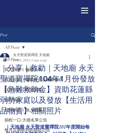
Post
All Posts
永天聖道寶禪院 天地廟
All Posts
Feb 2, 2015
1 min read
｜分享｜救助｜天地廟 永天
我方捐款｜偏鄉小學
聖道寶禪院104年1月份發放
我方捐款｜偏鄉校舍設備及修繕
【急難救助金】資助花蓮縣
我方捐款｜助貧個案
弱勢家庭以及發放【生活用
他方捐款
品物資】相關照片
我方捐款｜個人個案
捐棺一口/大德名單公告
｜天地廟 永天聖道寶禪院101年度開始每
每月定期收到的捐款公告