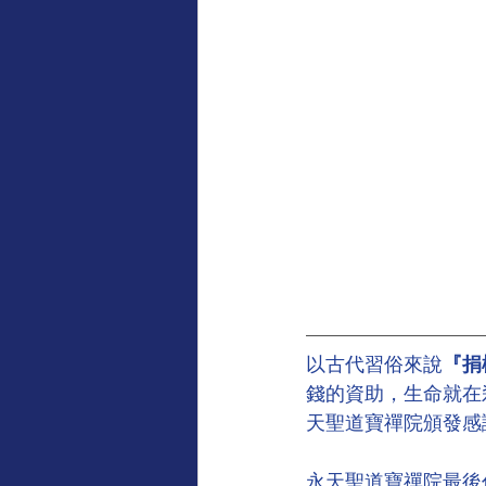
以古代習俗來說
『捐
錢的資助，生命就在
天聖道寶禪院頒發感
永天聖道寶禪院最後