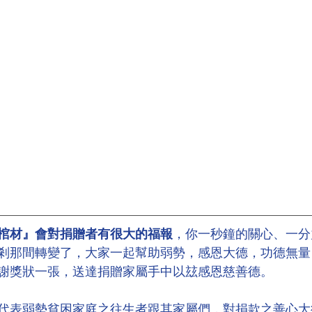
棺材』會對捐贈者有很大的福報
，你一秒鐘的關心、一分
剎那間轉變了，大家一起幫助弱勢，感恩大德，功德無量
謝獎狀一張，送達捐贈家屬手中以玆感恩慈善德。
代表弱勢貧困家庭之往生者跟其家屬們，對捐款之善心大