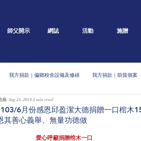
師父開示
網誌
活動
施贈
我方捐款｜偏鄉校舍設備及修繕
我方捐款｜助貧個案
地廟
Aug 24, 2014
2 min read
一口/大德名單公告
每月定期收到的捐款公告
社會公益
03/6月份感恩邱盈潔大德捐贈一口棺木15,
）感恩其善心義舉、無量功德做
蠟燭
玄人勉語
法會/活動/壇院盛事
重點文章
愛心呼籲捐贈棺木一口