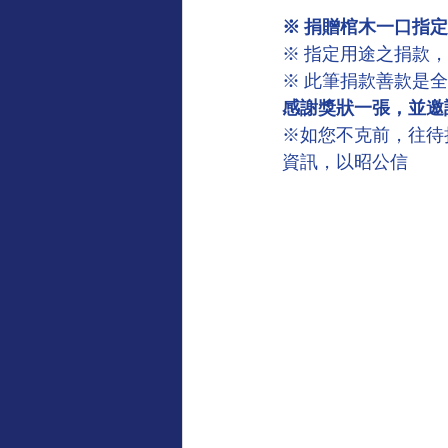
※ 捐贈棺木一口指定
※ 指定用途之捐款
※ 此筆捐款善款是
感謝獎狀一張，並邀
※如您不克前，往待
資訊，以昭公信