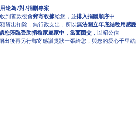
用途為1對1捐贈專案
，收到善款後會
郵寄收據
給您，並
排入捐贈順序
中
全額資出扣除，無行政支出，所以
無法開立年底結稅用感
請您蒞臨受助捐棺家屬家中，當面面交
，以昭公信
捐出後再另行郵寄感謝獎狀一張給您，與您的愛心千里結