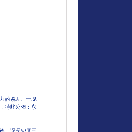
力的協助、一塊
，特此公佈：永
德，深深90度三