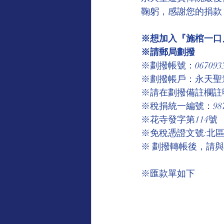
鞠躬，感謝您的捐款
※想加入『施棺一口』
※請郵局劃撥
※劃撥帳號：067093
※劃撥帳戶：永天聖
※請在劃撥備註欄註
※稅捐統一編號：9875
※花寺發字第114號
※免稅憑證文號:北區國
※ 劃撥轉帳後，請
※匯款單如下