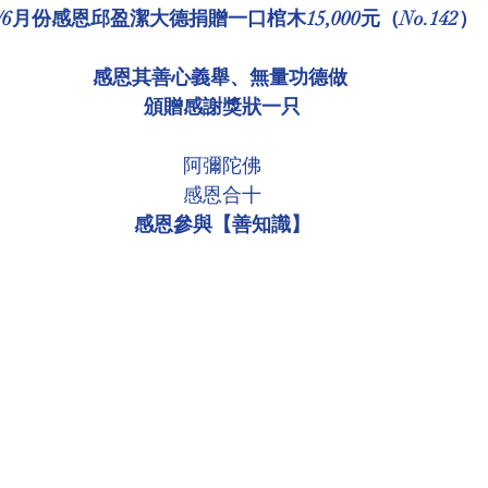
3/6月份感恩邱盈潔大德捐贈一口棺木15,000元（No.142）
環境介紹
壇院規則/玄人公告
各尊神佛介紹
感恩其善心義舉、無量功德做 
頒贈感謝獎狀一只
菩薩慈悲言
阿彌陀佛
感恩合十
感恩參與【善知識】