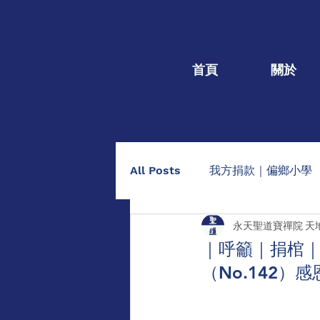
首頁
關於
All Posts
我方捐款｜偏鄉小學
永天聖道寶禪院 天
我方捐款｜個人個案
捐棺
｜呼籲｜捐棺｜1
（No.142
助印佛經手抄本
點燈/供養