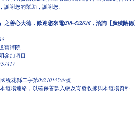
，謝謝您的幫助，謝謝您。
之善心大德，歡迎您來電038-422626，洽詢【廣積陰德
39
道寶禪院
明參加項目
7417
稅花縣二字第0921014599號 
與本道場連絡，以確保善款入帳及寄發收據與本道場資料