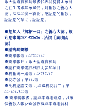
永天聖道寶禪院最後代表弱勢貧困家庭
之往生者跟其家屬們，對捐款之善心大
德，深深90度三鞠躬，感謝您的捐款，
謝謝您的幫助，謝謝您。
※想加入『施棺一口』之善心大德，歡
迎您來電038-422626，洽詢【廣積陰
德】
※請郵局劃撥
※劃撥帳號：06709339
※劃撥帳戶：永天聖道寶禪院
※請在劃撥備註欄註明參加項目
※稅捐統一編號：98757417
※花寺發字第114號
※免稅憑證文號:北區國稅花縣二字第
0921014599號 
※ 劃撥轉帳後，請與本道場連絡，以確
保善款入帳及寄發收據與本道場資料