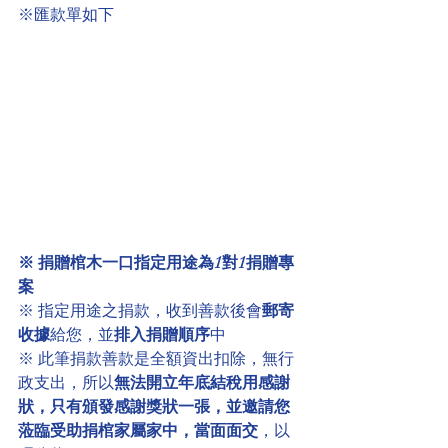
※匯款單如下
※ 捐贈棺木一口指定用途為1對1捐贈專
案
※ 指定用途之捐款，收到善款後會
郵寄
收據
給您，並
排入捐贈順序
中
※ 此筆捐款善款是全額資出扣除，無行
政支出，所以
無法開立年底結稅用感謝
狀，只有頒發感謝獎狀一張，並邀請您
蒞臨受助捐棺家屬家中，當面面交
，以