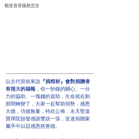
觀世音菩薩慈悲言
以古代習俗來說
『捐棺材』會對捐贈者
有很大的福報
，你一秒鐘的關心、一分
力的協助、一塊錢的資助，生命就在剎
那間轉變了，大家一起幫助弱勢，感恩
大德，功德無量，特此公佈：永天聖道
寶禪院頒發感謝獎狀一張，送達捐贈家
屬手中以玆感恩慈善德。