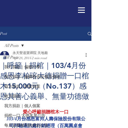
Post
All Posts
永天聖道寶禪院 天地廟
All Posts
Apr 28, 2014
2 min read
｜呼籲｜捐棺｜103/4月份
我方捐款｜偏鄉小學
感恩李柏瑢大德捐贈一口棺
我方捐款｜偏鄉校舍設備及修繕
木15,000元（No.137）感
我方捐款｜助貧個案
恩其善心義舉、無量功德做
他方捐款
我方捐款｜個人個案
愛心呼籲捐贈棺木一口
捐棺一口/大德名單公告
103/4月份感恩富邦人壽保險股份有限公
每月定期收到的捐款公告
司邦馳通訊處行銷經理（百萬圓桌會