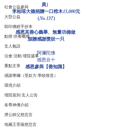
員）
社會公益參與
李柏瑢大德捐贈一口棺木15,000元
大型公益
（No.137）
助印佛經手抄本
感恩其善心義舉、無量功德做 
點燈/供養蠟燭
頒贈感謝獎狀一只
玄人勉語
阿彌陀佛
法會/活動/壇院盛事
感恩合十
重點文章
感恩參與【善知識】
感謝專欄（受款方/學校致意）
環境介紹
壇院規則/玄人公告
各尊神佛介紹
濟公師父慈悲言
地藏王菩薩慈悲言