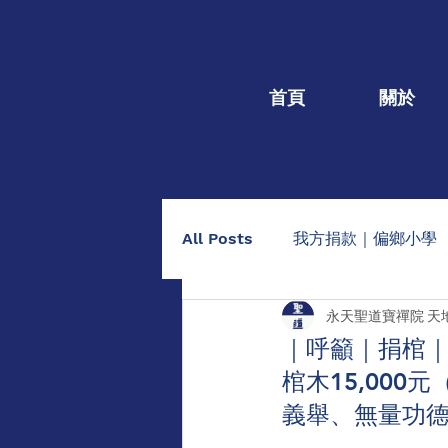
首頁
關於
All Posts
我方捐款｜偏鄉小學
永天聖道寶禪院 天
我方捐款｜個人個案
捐棺
｜呼籲｜捐棺｜
棺木15,000
助印佛經手抄本
點燈/供養
義舉、無量功