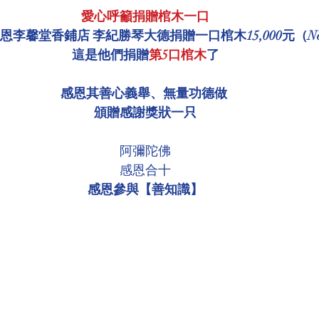
愛心呼籲捐贈棺木一口
環境介紹
壇院規則/玄人公告
各尊神佛介紹
份感恩李馨堂香鋪店 李紀勝琴大德捐贈一口棺木15,000元（No.
這是他們捐贈
第5口棺木
了
菩薩慈悲言
感恩其善心義舉、無量功德做 
頒贈感謝獎狀一只
阿彌陀佛
感恩合十
感恩參與【善知識】