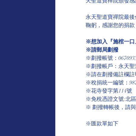
天聖道寶禪院頒發感
永天聖道寶禪院最後
鞠躬，感謝您的捐款
※想加入『施棺一口』
※請郵局劃撥
※劃撥帳號：067093
※劃撥帳戶：永天聖
※請在劃撥備註欄註
※稅捐統一編號：9875
※花寺發字第114號
※免稅憑證文號:北區國
※ 劃撥轉帳後，請
※匯款單如下