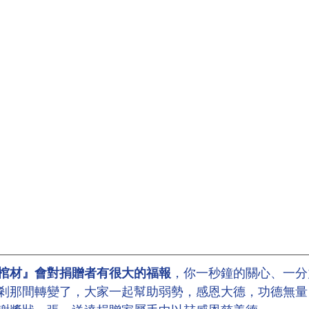
棺材』會對捐贈者有很大的福報
，你一秒鐘的關心、一分
剎那間轉變了，大家一起幫助弱勢，感恩大德，功德無量