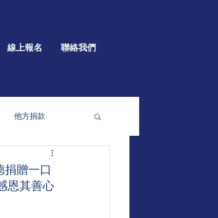
線上報名
聯絡我們
他方捐款
參與
大型公益
德捐贈一口
，感恩其善心