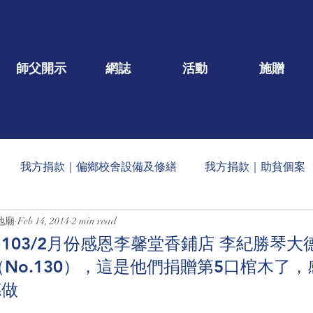
師父開示
網誌
活動
施贈
我方捐款｜偏鄉校舍設備及修繕
我方捐款｜助貧個案
地廟
Feb 14, 2014
2 min read
一口/大德名單公告
每月定期收到的捐款公告
社會公益
103/2月份感恩李馨堂香鋪店 李紀勝琴大
元（No.130），這是他們捐贈第5口棺木了
蠟燭
玄人勉語
法會/活動/壇院盛事
重點文章
德做