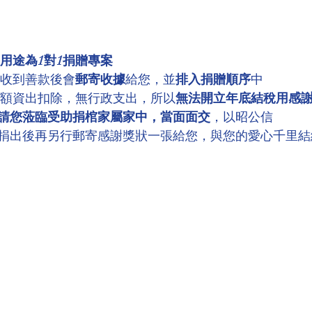
用途為1對1捐贈專案
，收到善款後會
郵寄收據
給您，並
排入捐贈順序
中
全額資出扣除，無行政支出，所以
無法開立年底結稅用感
請您蒞臨受助捐棺家屬家中，當面面交
，以昭公信
捐出後再另行郵寄感謝獎狀一張給您，與您的愛心千里結