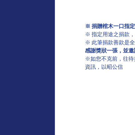
※ 捐贈棺木一口指定
※ 指定用途之捐款
※ 此筆捐款善款是
感謝獎狀一張，並邀
※如您不克前，往待
資訊，以昭公信