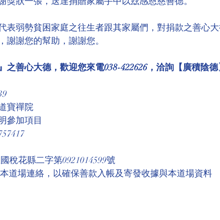
謝獎狀一張，送達捐贈家屬手中以玆感恩慈善德。
代表弱勢貧困家庭之往生者跟其家屬們，對捐款之善心大
，謝謝您的幫助，謝謝您。
之善心大德，歡迎您來電038-422626，洽詢【廣積陰德
39
道寶禪院
明參加項目
7417
稅花縣二字第0921014599號 
與本道場連絡，以確保善款入帳及寄發收據與本道場資料