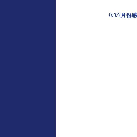
感謝專欄（受款方/學校致意）
103/2月
地藏王菩薩慈悲言
觀世音