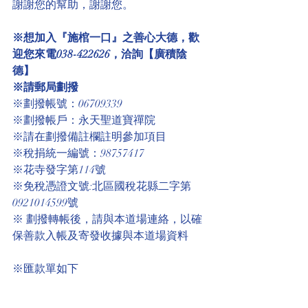
謝謝您的幫助，謝謝您。
※想加入『施棺一口』之善心大德，歡
迎您來電038-422626，洽詢【廣積陰
德】
※請郵局劃撥
※劃撥帳號：06709339
※劃撥帳戶：永天聖道寶禪院
※請在劃撥備註欄註明參加項目
※稅捐統一編號：98757417
※花寺發字第114號
※免稅憑證文號:北區國稅花縣二字第
0921014599號 
※ 劃撥轉帳後，請與本道場連絡，以確
保善款入帳及寄發收據與本道場資料
※匯款單如下