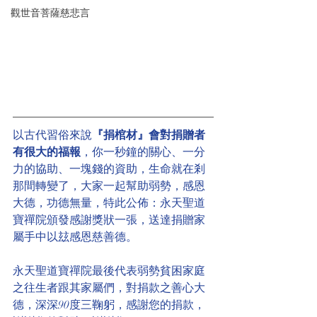
觀世音菩薩慈悲言
以古代習俗來說
『捐棺材』會對捐贈者
有很大的福報
，你一秒鐘的關心、一分
力的協助、一塊錢的資助，生命就在剎
那間轉變了，大家一起幫助弱勢，感恩
大德，功德無量，特此公佈：永天聖道
寶禪院頒發感謝獎狀一張，送達捐贈家
屬手中以玆感恩慈善德。
永天聖道寶禪院最後代表弱勢貧困家庭
之往生者跟其家屬們，對捐款之善心大
德，深深90度三鞠躬，感謝您的捐款，