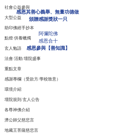
社會公益參與
感恩其善心義舉、無量功德做 
大型公益
頒贈感謝獎狀一只
助印佛經手抄本
阿彌陀佛
點燈/供養蠟燭
感恩合十
感恩參與【善知識】
玄人勉語
法會/活動/壇院盛事
重點文章
感謝專欄（受款方/學校致意）
環境介紹
壇院規則/玄人公告
各尊神佛介紹
濟公師父慈悲言
地藏王菩薩慈悲言