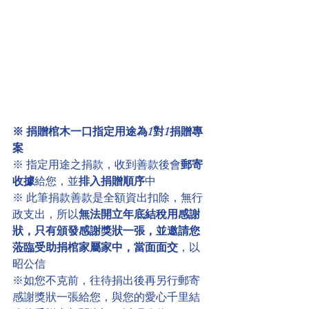
※ 捐贈棺木一口指定用途為1對1捐贈專
案
※ 指定用途之捐款，收到善款後會
郵寄
收據
給您，並
排入捐贈順序
中
※ 此筆捐款善款是全額資出扣除，無行
政支出，所以
無法開立年底結稅用感謝
狀，只有頒發感謝獎狀一張，並邀請您
蒞臨受助捐棺家屬家中，當面面交
，以
昭公信
※如您不克前，往待捐出後再另行郵寄
感謝獎狀一張給您，與您的愛心千里結