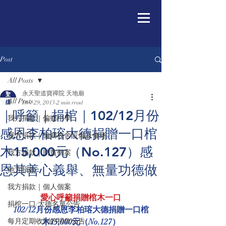
Post
All Posts
永天聖道寶禪院 天地廟
All Posts
Dec 29, 2013
2 min read
｜呼籲｜捐棺｜102/12月份
我方捐款｜偏鄉小學
感恩李柏瑢大德捐贈一口棺
我方捐款｜偏鄉校舍設備及修繕
木15,000元（No.127）感
我方捐款｜助貧個案
恩其善心義舉、無量功德做
他方捐款
我方捐款｜個人個案
愛心呼籲捐贈棺木一口
捐棺一口/大德名單公告
102/12月份感恩李柏瑢大德捐贈一口棺
每月定期收到的捐款公告
木15,000元（No.127）