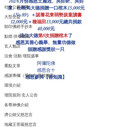
102/6月份感恩王麗冠、吳弈昕、吳弈
社會公益參與
潔、杜曉筠大德捐贈一口棺木15,000元
（No.89）＋
認養花東弱勢孩童讀書
大型公益
12,000元＋
種福田
13,000元總共捐款
助印佛經手抄本
40,000元
這位大德
第8次捐贈棺木
了
點燈/供養蠟燭
感恩其善心義舉、無量功德做 
玄人勉語
頒贈感謝獎狀一只
法會/活動/壇院盛事
阿彌陀佛
重點文章
感恩合十
感謝專欄（受款方/學校致意）
感恩參與【善知識】
環境介紹
壇院規則/玄人公告
各尊神佛介紹
濟公師父慈悲言
地藏王菩薩慈悲言