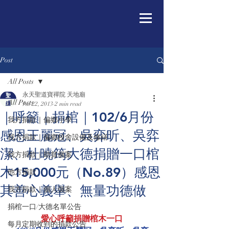
Post
All Posts
永天聖道寶禪院 天地廟
All Posts
Jul 22, 2013
2 min read
｜呼籲｜捐棺｜102/6月份
我方捐款｜偏鄉小學
感恩王麗冠、吳弈昕、吳弈
我方捐款｜偏鄉校舍設備及修繕
潔、杜曉筠大德捐贈一口棺
我方捐款｜助貧個案
木15,000元（No.89）感恩
他方捐款
其善心義舉、無量功德做
我方捐款｜個人個案
捐棺一口/大德名單公告
愛心呼籲捐贈棺木一口
每月定期收到的捐款公告