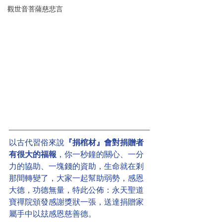
觀世音菩薩慈悲言
以古代習俗來說
『捐棺材』會對捐贈者
有很大的福報
，你一秒鐘的關心、一分
力的協助、一塊錢的資助，生命就在剎
那間轉變了，大家一起幫助弱勢，感恩
大德，功德無量，特此公佈：永天聖道
寶禪院頒發感謝獎狀一張，送達捐贈家
屬手中以玆感恩慈善德。