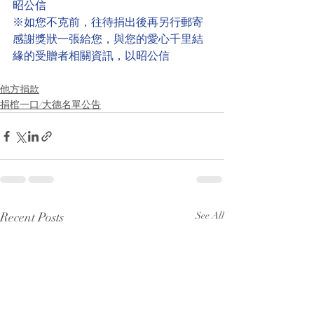
昭公信
※如您不克前，往待捐出後再另行郵寄
感謝獎狀一張給您，與您的愛心千里結
緣的受贈者相關資訊，以昭公信
他方捐款
捐棺一口/大德名單公告
Recent Posts
See All