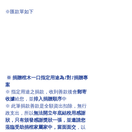
※匯款單如下
※ 捐贈棺木一口指定用途為1對1捐贈專
案
※ 指定用途之捐款，收到善款後會
郵寄
收據
給您，並
排入捐贈順序
中
※ 此筆捐款善款是全額資出扣除，無行
政支出，所以
無法開立年底結稅用感謝
狀，只有頒發感謝獎狀一張，並邀請您
蒞臨受助捐棺家屬家中，當面面交
，以