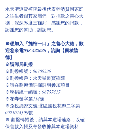
永天聖道寶禪院最後代表弱勢貧困家庭
之往生者跟其家屬們，對捐款之善心大
德，深深90度三鞠躬，感謝您的捐款，
謝謝您的幫助，謝謝您。
※想加入『施棺一口』之善心大德，歡
迎您來電038-422626，洽詢【廣積陰
德】
※請郵局劃撥
※劃撥帳號：06709339
※劃撥帳戶：永天聖道寶禪院
※請在劃撥備註欄註明參加項目
※稅捐統一編號：98757417
※花寺發字第114號
※免稅憑證文號:北區國稅花縣二字第
0921014599號 
※ 劃撥轉帳後，請與本道場連絡，以確
保善款入帳及寄發收據與本道場資料