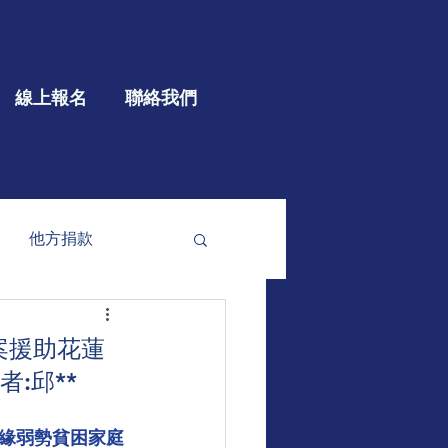
線上報名
聯絡我們
他方捐款
參與
大型公益
案援助花蓮
:邱**
邊緣弱勢貧困家庭