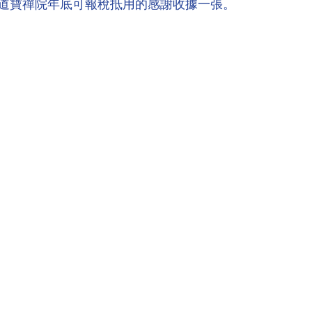
道寶禪院年底可報稅抵用的感謝收據一張。