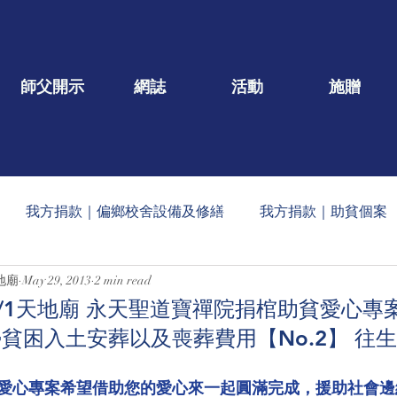
師父開示
網誌
活動
施贈
我方捐款｜偏鄉校舍設備及修繕
我方捐款｜助貧個案
地廟
May 29, 2013
2 min read
一口/大德名單公告
每月定期收到的捐款公告
社會公益
/6/1天地廟 永天聖道寶禪院捐棺助貧愛心專
貧困入土安葬以及喪葬費用【No.2】 往生者
蠟燭
玄人勉語
法會/活動/壇院盛事
重點文章
助貧愛心專案希望借助您的愛心來一起圓滿完成，援助社會