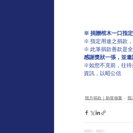
※ 捐贈棺木一口指定
※ 指定用途之捐款
※ 此筆捐款善款是
感謝獎狀一張，並邀
※如您不克前，往待
資訊，以昭公信
我方捐款｜助貧個案
我