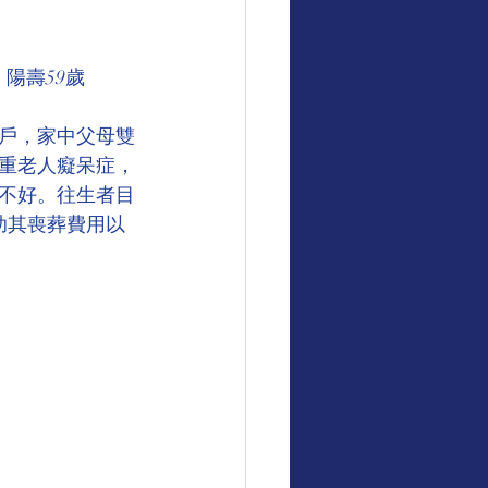
濟公師父慈悲言
，陽壽59歲
戶，家中父母雙
嚴重老人癡呆症，
不好。往生者目
助其喪葬費用以