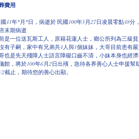
葬費用
環境介紹
壇院規則/玄人公告
各尊神佛介紹
 民國41年*月*日，病逝於 民國100年5月27日凌晨零點48分
癌末期病逝
菩薩慈悲言
前是一位送瓦斯工人，原籍花蓮人士，鄉公所列為三級貧
沒有子嗣，家中有兄弟共4人與1個妹妹，大哥目前患有
哥也是先天殘障人士語言障礙口齒不清，小妹本身也經濟
儀館，將於100年6月2日出殯，急待各界善心人士申援幫
/6/2截止，期待您的善心出顯。