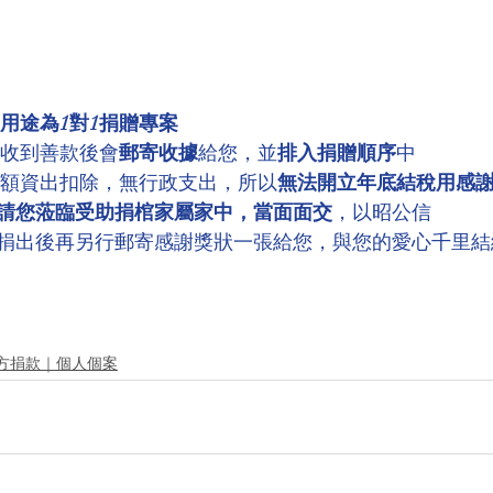
用途為1對1捐贈專案
，收到善款後會
郵寄收據
給您，並
排入捐贈順序
中
全額資出扣除，無行政支出，所以
無法開立年底結稅用感
請您蒞臨受助捐棺家屬家中，當面面交
，以昭公信
捐出後再另行郵寄感謝獎狀一張給您，與您的愛心千里結
方捐款｜個人個案