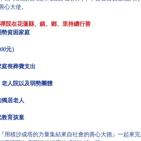
善心大使。
寶禪院在花蓮縣、鎮、鄉、里持續行善
弱勢貧困家庭
00元）
家庭喪葬費支出
、老人院以及弱勢團體
的獨居老人
代教育孩童
『用積沙成塔的力量集結來自社會的善心大德』一起來完