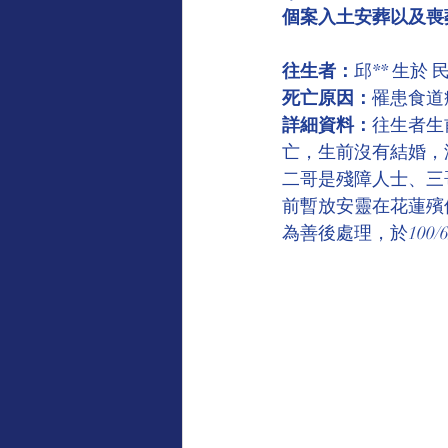
個案入土安葬以及喪
感謝專欄（受款方/學校致意）
往生者：
邱** 生於
死亡原因：
罹患食道
地藏王菩薩慈悲言
觀世音
詳細資料：
往生者生
亡，生前沒有結婚，
二哥是殘障人士、三
前暫放安靈在花蓮殯
為善後處理，於100