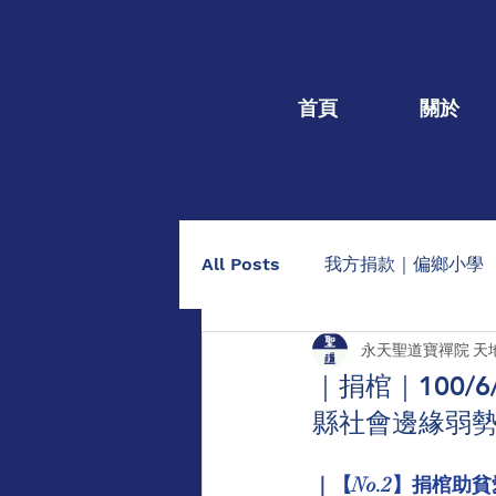
首頁
關於
All Posts
我方捐款｜偏鄉小學
永天聖道寶禪院 天
我方捐款｜個人個案
捐棺
｜捐棺｜100
縣社會邊緣弱勢
助印佛經手抄本
點燈/供養
｜【No.2】捐棺