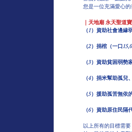
您是一位充滿愛心的
｜天地廟 永天聖道
（1）資助社會邊緣
（2）捐棺（一口15,0
（3）資助貧困弱勢
（4）捐米幫助孤兒
（5）援助孤苦無依
（6）資助原住民隔
以上所有的目標需要