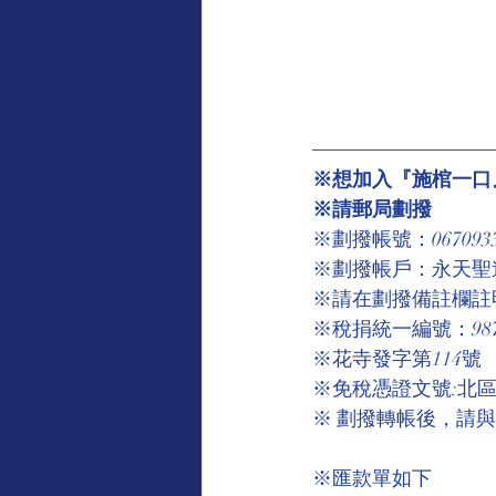
※想加入『施棺一口』
※請郵局劃撥
※劃撥帳號：067093
※劃撥帳戶：永天聖
※請在劃撥備註欄註
※稅捐統一編號：9875
※花寺發字第114號
※免稅憑證文號:北區國
※ 劃撥轉帳後，請
※匯款單如下