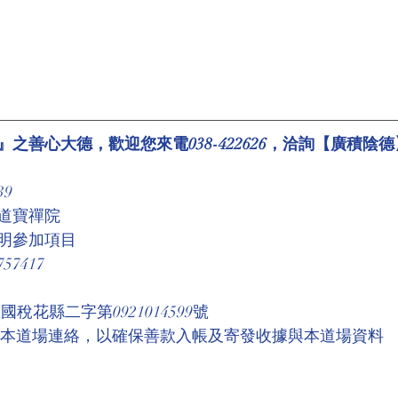
之善心大德，歡迎您來電038-422626，洽詢【廣積陰德
39
道寶禪院
明參加項目
7417
稅花縣二字第0921014599號 
與本道場連絡，以確保善款入帳及寄發收據與本道場資料