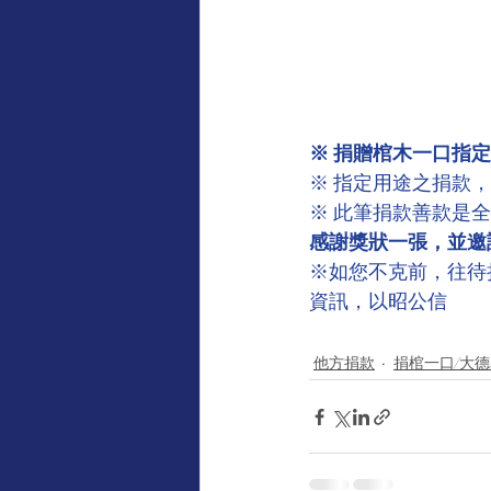
※ 捐贈棺木一口指定
※ 指定用途之捐款
※ 此筆捐款善款是
感謝獎狀一張，並邀
※如您不克前，往待
資訊，以昭公信
他方捐款
捐棺一口/大