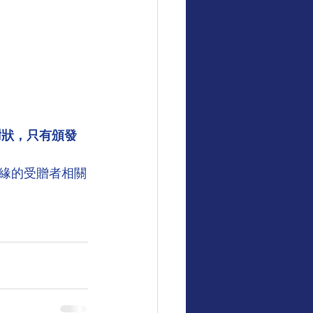
謝狀，只有頒發
緣的受贈者相關