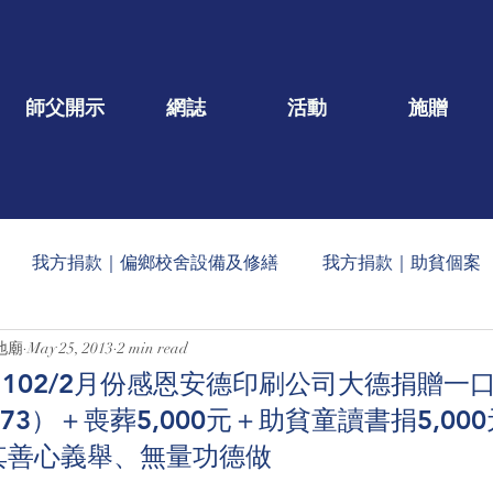
師父開示
網誌
活動
施贈
我方捐款｜偏鄉校舍設備及修繕
我方捐款｜助貧個案
地廟
May 25, 2013
2 min read
一口/大德名單公告
每月定期收到的捐款公告
社會公益
102/2月份感恩安德印刷公司大德捐贈一
o.73）＋喪葬5,000元＋助貧童讀書捐5,0
蠟燭
玄人勉語
法會/活動/壇院盛事
重點文章
恩其善心義舉、無量功德做