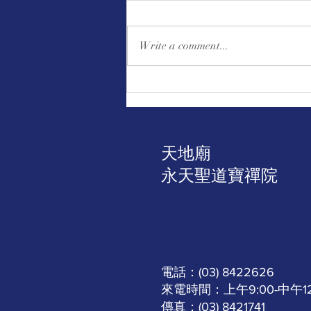
Write a comment...
｜公告｜助印佛經手抄本邁入
第18年第91次發送二十二萬
本、廣結善緣 啟發眾生一心向
善
天地廟
​永天聖道寶禪院
電話：(03) 8422626
來電時間：上午9:00-中午12:0
傳真：(03) 8421741