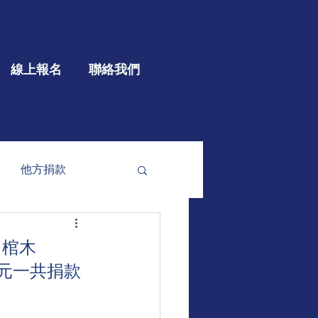
線上報名
聯絡我們
他方捐款
參與
大型公益
口棺木
00元一共捐款