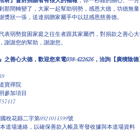
棺材』會對捐贈者有很大的福報
，你一秒鐘的關心、一分
剎那間轉變了，大家一起幫助弱勢，感恩大德，功德無量
謝獎狀一張，送達捐贈家屬手中以玆感恩慈善德。
代表弱勢貧困家庭之往生者跟其家屬們，對捐款之善心大
，謝謝您的幫助，謝謝您。
之善心大德，歡迎您來電038-422626，洽詢【廣積陰德
39
道寶禪院
明參加項目
7417
稅花縣二字第0921014599號 
與本道場連絡，以確保善款入帳及寄發收據與本道場資料