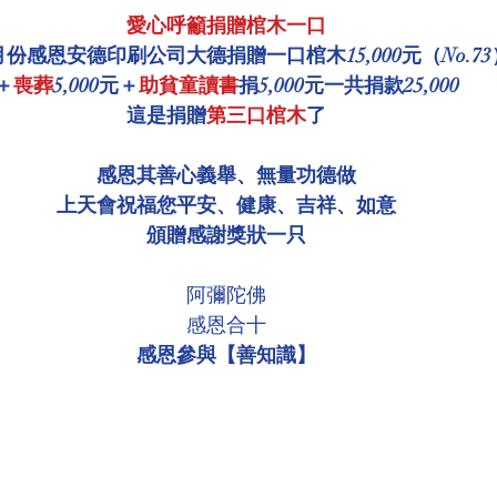
愛心呼籲捐贈棺木一口
環境介紹
壇院規則/玄人公告
各尊神佛介紹
/2月份感恩安德印刷公司大德捐贈一口棺木15,000元（No.73
＋
喪葬
5,000元＋
助貧童讀書
捐5,000元一共捐款25,000
這是捐贈
第三口棺木
了
菩薩慈悲言
感恩其善心義舉、無量功德做
上天會祝福您平安、健康、吉祥、如意
頒贈感謝獎狀一只
阿彌陀佛
感恩合十
感恩參與【善知識】