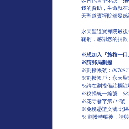
以古代習俗來說
『捐
錢的資助，生命就在
天聖道寶禪院頒發感
永天聖道寶禪院最後
鞠躬，感謝您的捐款
※想加入『施棺一口』
※請郵局劃撥
※劃撥帳號：067093
※劃撥帳戶：永天聖
※請在劃撥備註欄註
※稅捐統一編號：9875
※花寺發字第114號
※免稅憑證文號:北區國
※ 劃撥轉帳後，請