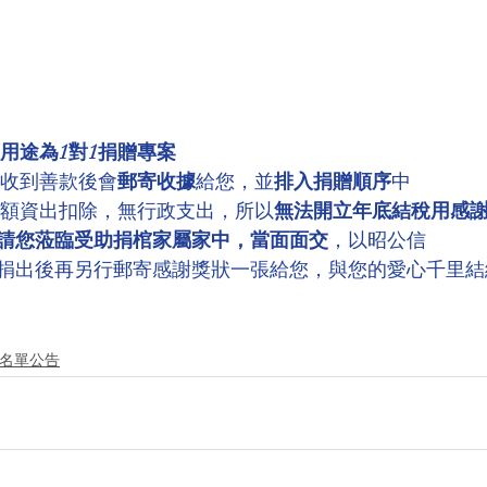
用途為1對1捐贈專案
，收到善款後會
郵寄收據
給您，並
排入捐贈順序
中
全額資出扣除，無行政支出，所以
無法開立年底結稅用感
請您蒞臨受助捐棺家屬家中，當面面交
，以昭公信
捐出後再另行郵寄感謝獎狀一張給您，與您的愛心千里結
德名單公告