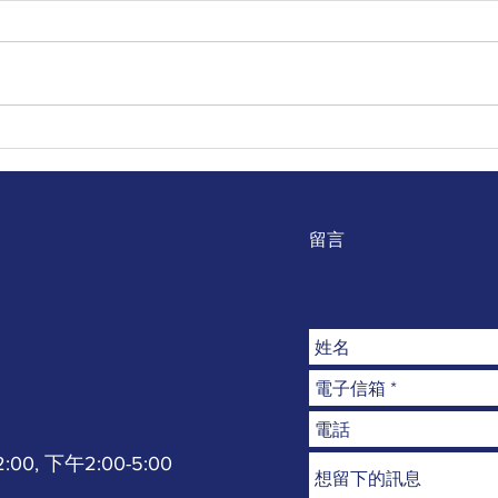
｜公告｜呼籲｜善知識｜捐款
｜公
資助花東縣偏鄉貧困弱勢家
偏鄉
庭、捐棺、喪葬費跟生活物資
88
愛心公益
留言
0, 下午2:00-5:00