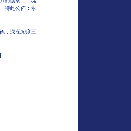
力的協助、一塊
，特此公佈：永
德，深深90度三
】