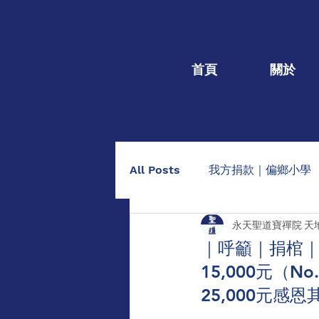
首頁
關於
All Posts
我方捐款｜偏鄉小學
永天聖道寶禪院 天
我方捐款｜個人個案
捐棺
｜呼籲｜捐棺｜
15,000元（N
助印佛經手抄本
點燈/供養
25,000元感