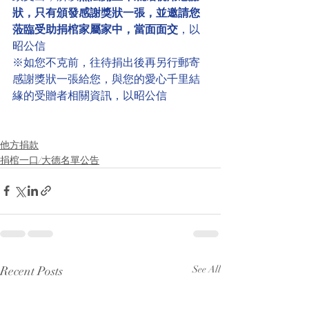
狀，只有頒發感謝獎狀一張，並邀請您
蒞臨受助捐棺家屬家中，當面面交
，以
昭公信
※如您不克前，往待捐出後再另行郵寄
感謝獎狀一張給您，與您的愛心千里結
緣的受贈者相關資訊，以昭公信
他方捐款
捐棺一口/大德名單公告
Recent Posts
See All