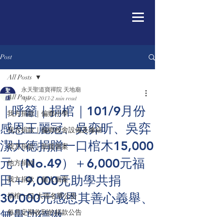
Post
All Posts
永天聖道寶禪院 天地廟
All Posts
Apr 6, 2013
2 min read
｜呼籲｜捐棺｜101/9月份
我方捐款｜偏鄉小學
感恩王麗冠、吳弈昕、吳弈
我方捐款｜偏鄉校舍設備及修繕
潔大德捐贈一口棺木15,000
我方捐款｜助貧個案
元（No.49）＋6,000元福
他方捐款
田＋9,000元助學共捐
我方捐款｜個人個案
30,000元感恩其善心義舉、
捐棺一口/大德名單公告
無量功德做
每月定期收到的捐款公告