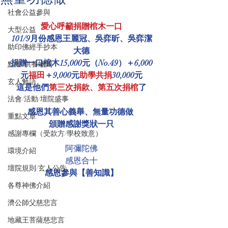
社會公益參與
愛心呼籲捐贈棺木一口
大型公益
101/9月份感恩王麗冠、吳弈昕、吳弈潔
助印佛經手抄本
大德
捐贈一口棺木15,000元（No.49）＋6,000
點燈/供養蠟燭
元
福田
＋9,000元
助學共捐
30,000元
玄人勉語
這是他們
第三次捐款、第五次捐棺
了
法會/活動/壇院盛事
感恩其善心義舉、無量功德做 
重點文章
頒贈感謝獎狀一只
感謝專欄（受款方/學校致意）
阿彌陀佛
環境介紹
感恩合十
壇院規則/玄人公告
感恩參與【善知識】
各尊神佛介紹
濟公師父慈悲言
地藏王菩薩慈悲言