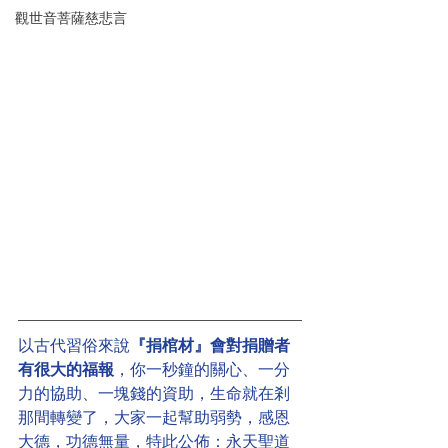
觀世音菩薩慈悲言
以古代習俗來說
『捐棺材』會對捐贈者
有很大的福報
，你一秒鐘的關心、一分
力的協助、一塊錢的資助，生命就在剎
那間轉變了，大家一起幫助弱勢，感恩
大德，功德無量，特此公佈：永天聖道