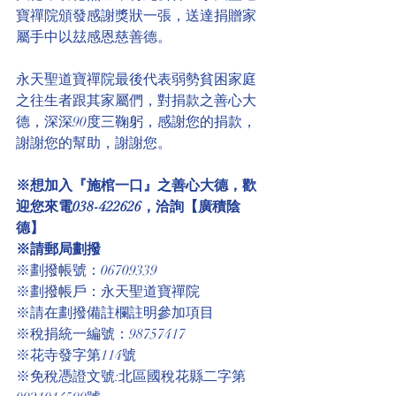
寶禪院頒發感謝獎狀一張，送達捐贈家
屬手中以玆感恩慈善德。
永天聖道寶禪院最後代表弱勢貧困家庭
之往生者跟其家屬們，對捐款之善心大
德，深深90度三鞠躬，感謝您的捐款，
謝謝您的幫助，謝謝您。
※想加入『施棺一口』之善心大德，歡
迎您來電038-422626，洽詢【廣積陰
德】
※請郵局劃撥
※劃撥帳號：06709339
※劃撥帳戶：永天聖道寶禪院
※請在劃撥備註欄註明參加項目
※稅捐統一編號：98757417
※花寺發字第114號
※免稅憑證文號:北區國稅花縣二字第