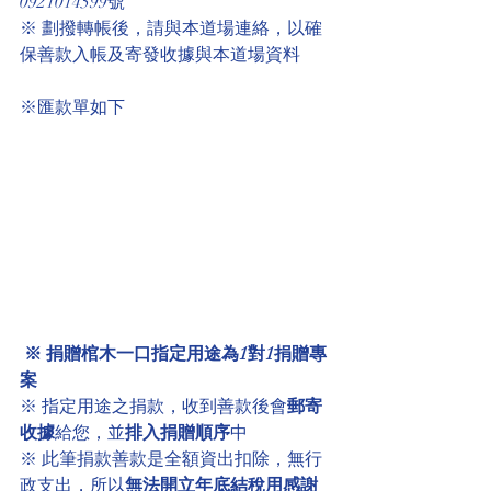
0921014599號 
※ 劃撥轉帳後，請與本道場連絡，以確
保善款入帳及寄發收據與本道場資料
※匯款單如下
※ 捐贈棺木一口指定用途為1對1捐贈專
案
※ 指定用途之捐款，收到善款後會
郵寄
收據
給您，並
排入捐贈順序
中
※ 此筆捐款善款是全額資出扣除，無行
政支出，所以
無法開立年底結稅用感謝