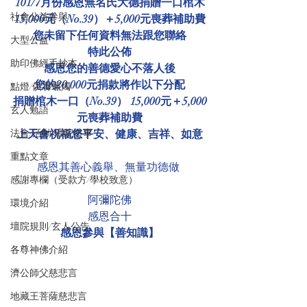
101/7月份感恩無名氏大德捐贈一口棺木
社會公益參與
15,000元（No.39）＋5,000元喪葬補助費
您未留下任何資料無法跟您聯絡
大型公益
特此公佈
助印佛經手抄本
感恩您的善德愛心不落人後
您的20,000元捐款將作以下分配
點燈/供養蠟燭
捐贈棺木一口（No.39） 15,000元＋5,000
玄人勉語
元喪葬補助費
法會/活動/壇院盛事
上天會祝福您平安、健康、吉祥、如意
重點文章
感恩其善心義舉、無量功德做 
感謝專欄（受款方/學校致意）
阿彌陀佛
環境介紹
感恩合十
壇院規則/玄人公告
感恩參與【善知識】
各尊神佛介紹
濟公師父慈悲言
地藏王菩薩慈悲言