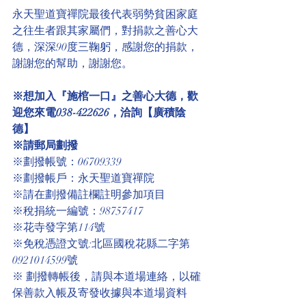
永天聖道寶禪院最後代表弱勢貧困家庭
之往生者跟其家屬們，對捐款之善心大
德，深深90度三鞠躬，感謝您的捐款，
謝謝您的幫助，謝謝您。
※想加入『施棺一口』之善心大德，歡
迎您來電038-422626，洽詢【廣積陰
德】
※請郵局劃撥
※劃撥帳號：06709339
※劃撥帳戶：永天聖道寶禪院
※請在劃撥備註欄註明參加項目
※稅捐統一編號：98757417
※花寺發字第114號
※免稅憑證文號:北區國稅花縣二字第
0921014599號 
※ 劃撥轉帳後，請與本道場連絡，以確
保善款入帳及寄發收據與本道場資料