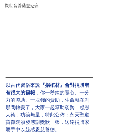
觀世音菩薩慈悲言
以古代習俗來說
『捐棺材』會對捐贈者
有很大的福報
，你一秒鐘的關心、一分
力的協助、一塊錢的資助，生命就在剎
那間轉變了，大家一起幫助弱勢，感恩
大德，功德無量，特此公佈：永天聖道
寶禪院頒發感謝獎狀一張，送達捐贈家
屬手中以玆感恩慈善德。