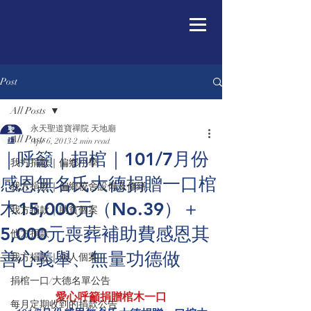
Post
All Posts
永天聖道寶禪院 天地廟
All Posts
Apr 6, 2013
2 min read
｜呼籲｜捐棺｜101/7月份
我方捐款｜偏鄉小學
感恩無名氏大德捐贈一口棺
我方捐款｜偏鄉校舍設備及修繕
木15,000元（No.39）＋
我方捐款｜助貧個案
5,000元喪葬補助費感恩其
他方捐款
善心義舉、無量功德做
我方捐款｜個人個案
捐棺一口/大德名單公告
愛心呼籲捐贈棺木一口
每月定期收到的捐款公告