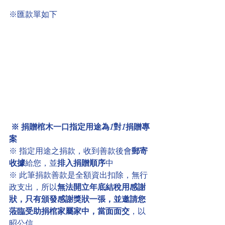
※匯款單如下
※ 捐贈棺木一口指定用途為1對1捐贈專
案
※ 指定用途之捐款，收到善款後會
郵寄
收據
給您，並
排入捐贈順序
中
※ 此筆捐款善款是全額資出扣除，無行
政支出，所以
無法開立年底結稅用感謝
狀，只有頒發感謝獎狀一張，並邀請您
蒞臨受助捐棺家屬家中，當面面交
，以
昭公信