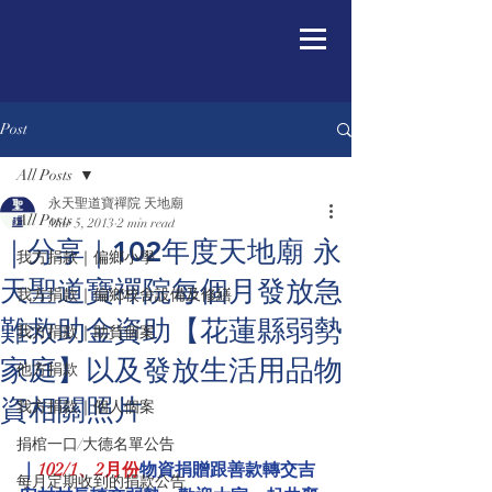
Post
All Posts
永天聖道寶禪院 天地廟
All Posts
Mar 5, 2013
2 min read
｜分享｜102年度天地廟 永
我方捐款｜偏鄉小學
天聖道寶禪院每個月發放急
我方捐款｜偏鄉校舍設備及修繕
難救助金資助【花蓮縣弱勢
我方捐款｜助貧個案
家庭】以及發放生活用品物
他方捐款
資相關照片
我方捐款｜個人個案
捐棺一口/大德名單公告
｜
102/1、2月份
物資捐贈跟善款轉交吉
每月定期收到的捐款公告