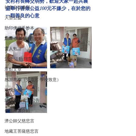
安村村長轉交弱勢，歡迎大家一起共襄
社會公益參與
盛舉行善做公益100元不嫌少，在於您的
一顆善良的心意
大型公益
助印佛經手抄本
點燈/供養蠟燭
玄人勉語
法會/活動/壇院盛事
重點文章
感謝專欄（受款方/學校致意）
環境介紹
壇院規則/玄人公告
各尊神佛介紹
濟公師父慈悲言
地藏王菩薩慈悲言