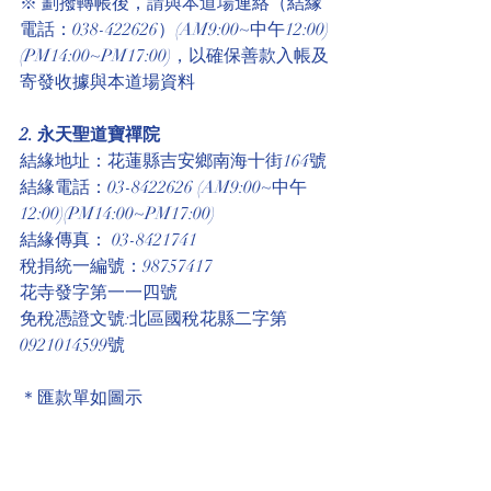
※ 劃撥轉帳後，請與本道場連絡（結緣
電話：038-422626）(AM9:00~中午12:00)
(PM14:00~PM17:00)，以確保善款入帳及
寄發收據與本道場資料
2. 永天聖道寶禪院
結緣地址：花蓮縣吉安鄉南海十街164號
結緣電話：03-8422626 (AM9:00~中午
12:00)(PM14:00~PM17:00)
結緣傳真： 03-8421741 
稅捐統一編號：98757417
花寺發字第一一四號
免稅憑證文號:北區國稅花縣二字第
0921014599號 
＊匯款單如圖示