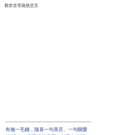
觀世音菩薩慈悲言
布施一毛錢，隨喜一句美言、一句關愛