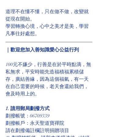
道理不在懂不懂，只在做不做，改變就
從現在開始。
學習轉換心境，心中之美才是美，學習
凡事往好處想。
｜歡迎您加入善知識愛心公益行列
100元不嫌少，行善是在於平時點滴，無
私無求，平安時能先造福積福累積儲
存，廣結善緣，因為這個福氣，有一天
在自己需要的時候，老天會還給我們，
會及時用上的。
1. 請用郵局劃撥方式
劃撥帳號：06709339
劃撥帳戶：永天聖道寶禪院 
請在劃撥備註欄註明捐贈項目