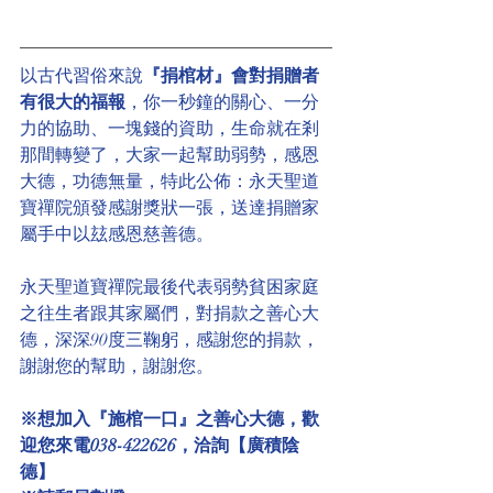
以古代習俗來說
『捐棺材』會對捐贈者
有很大的福報
，你一秒鐘的關心、一分
力的協助、一塊錢的資助，生命就在剎
那間轉變了，大家一起幫助弱勢，感恩
大德，功德無量，特此公佈：永天聖道
寶禪院頒發感謝獎狀一張，送達捐贈家
屬手中以玆感恩慈善德。
永天聖道寶禪院最後代表弱勢貧困家庭
之往生者跟其家屬們，對捐款之善心大
德，深深90度三鞠躬，感謝您的捐款，
謝謝您的幫助，謝謝您。
※想加入『施棺一口』之善心大德，歡
迎您來電038-422626，洽詢【廣積陰
德】