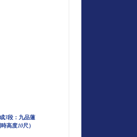
成3段：九品蓮
時高度10尺）