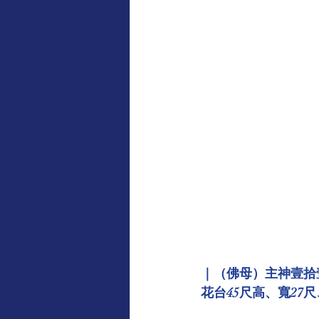
｜（佛母）主神壹拾
花台45尺高、寬27