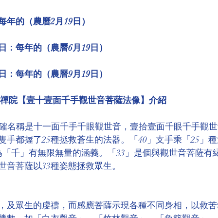
環境介紹
壇院規則/玄人公告
各尊神佛介紹
每年的（農曆2月19日）
日：每年的（農曆6月19日）
菩薩慈悲言
日：每年的（農曆9月19日）
寶禪院【壹十壹面千手觀世音菩薩法像】介紹
 正確名稱是十一面千手千眼觀世音，壹拾壹面千眼千手觀
每隻手都握了25種拯救蒼生的法器。「40」支手乘「25」
為「千」有無限無量的涵義。「33」是個與觀世音菩薩有
世音菩薩以33種姿態拯救眾生。 
，及眾生的虔禱，而感應菩薩示現各種不同身相，以救苦