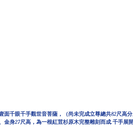
壹面千眼千手觀世音菩薩，（尚未完成立尊總共82尺高分
尺、金身27尺高，為一根紅荳杉原木完整雕刻而成.千手展開