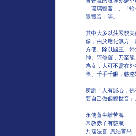
音菩薩的造像亦多不
「琉璃觀音」、「蛤
眼觀音」等。
其中大多以莊嚴貌美
像，由於應化無方，
方便。除以國王、婦
神、阿修羅，乃至龍
為女，大可不需在外
畏、千手千眼，慈愍
所謂「人有誠心，佛
要自己做個觀世音」
永使蒼生離苦海
常教赤子有慈航
共霑法喜  廣結善果 