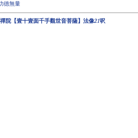
 功德無量
寶禪院【壹十壹面千手觀世音菩薩】法像21呎