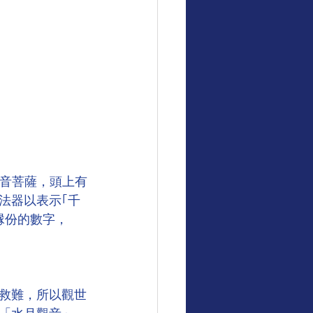
濟公師父慈悲言
世音菩薩，頭上有
種法器以表示｢千
縁份的數字，
救難，所以觀世