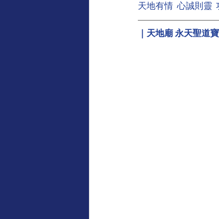
天地有情  心誠則靈 
｜天地廟 永天聖道