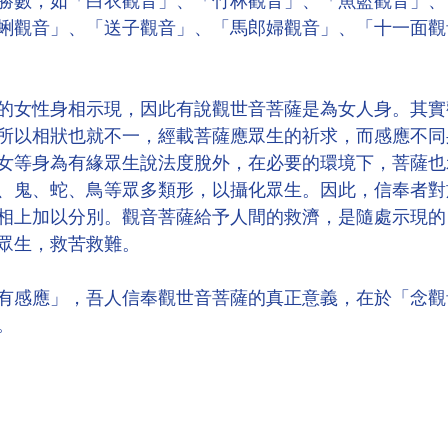
勝數，如「白衣觀音」、「竹林觀音」、「魚籃觀音」、
蜊觀音」、「送子觀音」、「馬郎婦觀音」、「十一面觀
的女性身相示現，因此有說觀世音菩薩是為女人身。其實
所以相狀也就不一，經載菩薩應眾生的祈求，而感應不同
女等身為有緣眾生說法度脫外，在必要的環境下，菩薩也
、鬼、蛇、鳥等眾多類形，以攝化眾生。因此，信奉者對
相上加以分別。觀音菩薩給予人間的救濟，是隨處示現的
眾生，救苦救難。
有感應」，吾人信奉觀世音菩薩的真正意義，在於「念觀
。