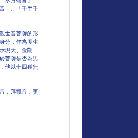
「水月觀音」、
音」、「千手千
觀世音菩薩的形
身分，作為度生
示現天、金剛
於菩薩是否為男
，他以十四種無
音，拜觀音，更