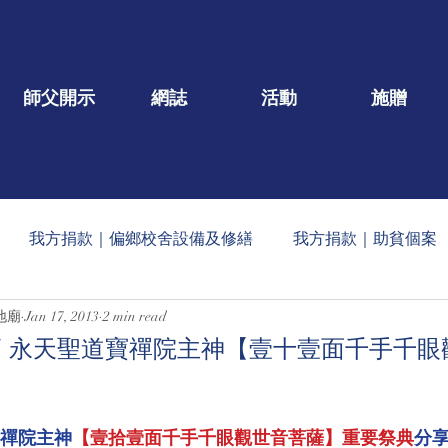
師父開示
網誌
活動
施贈
我方捐款｜偏鄉校舍設備及修繕
我方捐款｜助貧個案
地廟
Jan 17, 2013
2 min read
一口/大德名單公告
每月定期收到的捐款公告
社會公益
 永天聖道寶禪院主神【壹十壹面千手千眼
蠟燭
玄人勉語
法會/活動/壇院盛事
重點文章
寶禪院主神
【壹拾壹面千手千眼觀世音菩薩】重要祭典
分