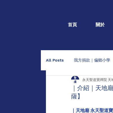
首頁
關於
All Posts
我方捐款｜偏鄉小學
永天聖道寶禪院 天
我方捐款｜個人個案
捐棺
｜介紹｜天地廟
薩】
助印佛經手抄本
點燈/供養
｜天地廟 永天聖道