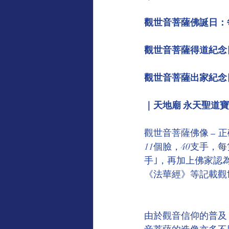
感謝專欄（受款方/學校致意）
觀世音菩薩佛誕日：
觀世音菩薩得道紀念
地藏王菩薩慈悲言
觀世音
觀世音菩薩出家紀念
｜天地廟 永天聖道
觀世音菩薩佛像 −
11個臉，40支手，
手｣，再加上佛家認
《法華經》等記載觀
由於觀音信仰的普及