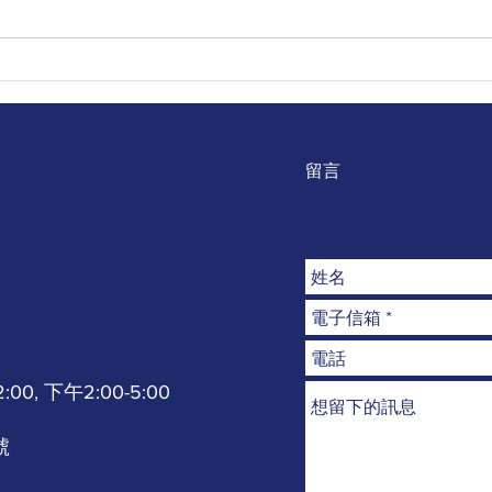
｜公告｜呼籲｜善知識｜捐款
｜公
資助花東縣偏鄉貧困弱勢家
偏鄉
庭、捐棺、喪葬費跟生活物資
88
愛心公益
留言
0, 下午2:00-5:00
號