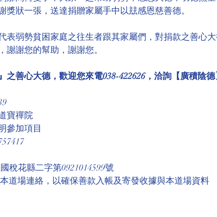
謝獎狀一張，送達捐贈家屬手中以玆感恩慈善德。
代表弱勢貧困家庭之往生者跟其家屬們，對捐款之善心大
，謝謝您的幫助，謝謝您。
之善心大德，歡迎您來電038-422626，洽詢【廣積陰德
39
道寶禪院
明參加項目
7417
稅花縣二字第0921014599號 
與本道場連絡，以確保善款入帳及寄發收據與本道場資料