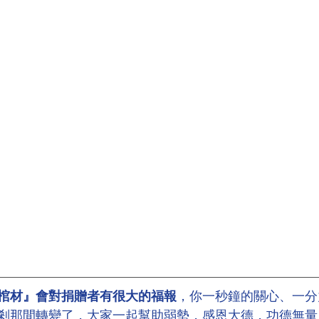
棺材』會對捐贈者有很大的福報
，你一秒鐘的關心、一分
剎那間轉變了，大家一起幫助弱勢，感恩大德，功德無量