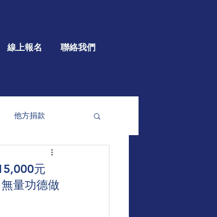
線上報名
聯絡我們
他方捐款
參與
大型公益
,000元
舉、無量功德做