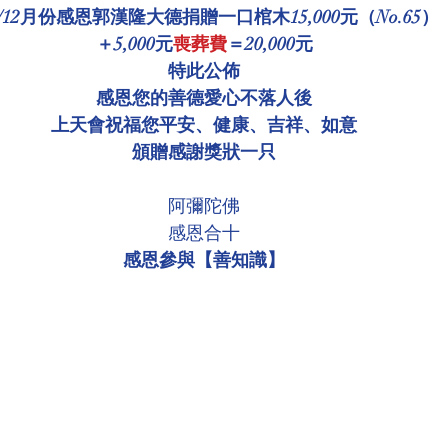
1/12月份感恩郭漢隆大德捐贈一口棺木15,000元（No.65）
環境介紹
壇院規則/玄人公告
各尊神佛介紹
＋5,000元
喪葬費
＝20,000元
特此公佈
感恩您的善德愛心不落人後
菩薩慈悲言
上天會祝福您平安、健康、吉祥、如意
頒贈感謝獎狀一只
阿彌陀佛
感恩合十
感恩參與【善知識】