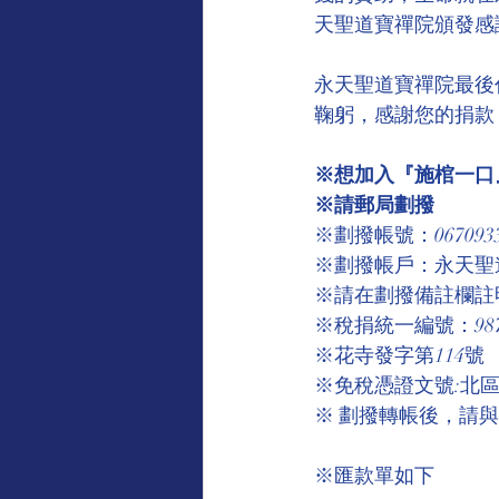
天聖道寶禪院頒發感
永天聖道寶禪院最後
鞠躬，感謝您的捐款
※想加入『施棺一口』
※請郵局劃撥
※劃撥帳號：067093
※劃撥帳戶：永天聖
※請在劃撥備註欄註
※稅捐統一編號：9875
※花寺發字第114號
※免稅憑證文號:北區國
※ 劃撥轉帳後，請
※匯款單如下