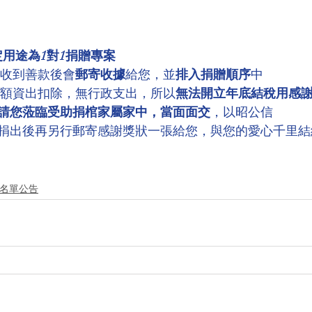
定用途為1對1捐贈專案
，收到善款後會
郵寄收據
給您，並
排入捐贈順序
中
全額資出扣除，無行政支出，所以
無法開立年底結稅用感
請您蒞臨受助捐棺家屬家中，當面面交
，以昭公信
捐出後再另行郵寄感謝獎狀一張給您，與您的愛心千里結
德名單公告