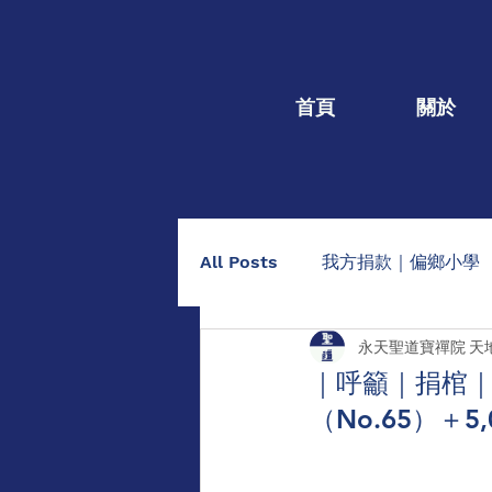
首頁
關於
All Posts
我方捐款｜偏鄉小學
永天聖道寶禪院 天
我方捐款｜個人個案
捐棺
｜呼籲｜捐棺｜1
（No.65）＋
助印佛經手抄本
點燈/供養