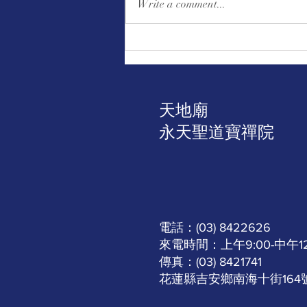
Write a comment...
｜公告｜助印佛經手抄本邁入
第18年第91次發送二十二萬
本、廣結善緣 啟發眾生一心向
善
天地廟
​永天聖道寶禪院
電話：(03) 8422626
來電時間：上午9:00-中午12:0
傳真：(03) 8421741
​花蓮縣吉安鄉南海十街164