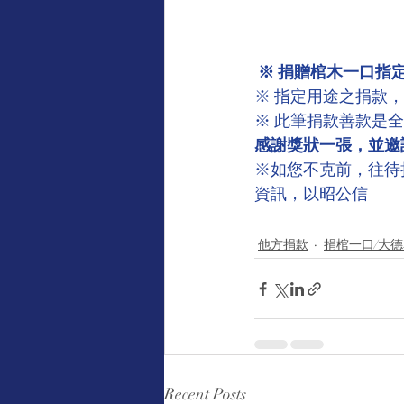
※ 捐贈棺木一口指
※ 指定用途之捐款
※ 此筆捐款善款是
感謝獎狀一張，並邀
※如您不克前，往待
資訊，以昭公信
他方捐款
捐棺一口/大
Recent Posts