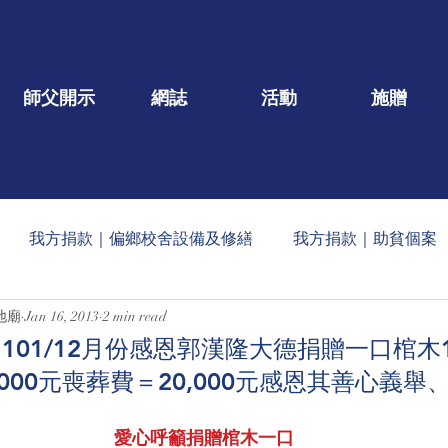
師父開示
網誌
活動
施贈
我方捐款｜偏鄉校舍設備及修繕
我方捐款｜助貧個案
地廟
Jan 16, 2013
2 min read
一口/大德名單公告
每月定期收到的捐款公告
社會公益
01/12月份感恩郭漢隆大德捐贈一口棺木15
5,000元喪葬費＝20,000元感恩其善心義
蠟燭
玄人勉語
法會/活動/壇院盛事
重點文章
愛心呼籲捐贈棺木一口