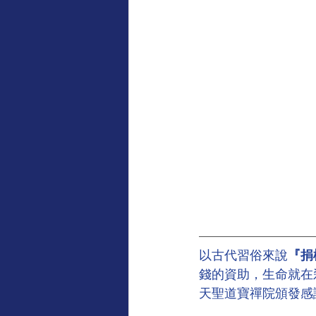
以古代習俗來說
『捐
錢的資助，生命就在
天聖道寶禪院頒發感