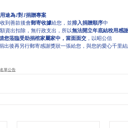
用途為1對1捐贈專案
，收到善款後會
郵寄收據
給您，並
排入捐贈順序
中
全額資出扣除，無行政支出，所以
無法開立年底結稅用感
請您蒞臨受助捐棺家屬家中，當面面交
，以昭公信
捐出後再另行郵寄感謝獎狀一張給您，與您的愛心千里結
德名單公告