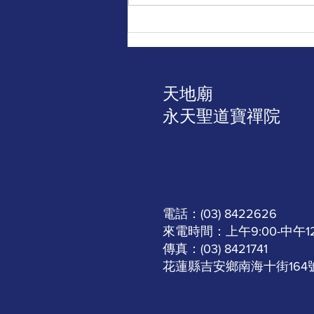
｜公告｜助印佛經手抄本邁入
第18年第91次發送二十二萬
本、廣結善緣 啟發眾生一心向
善
天地廟
​永天聖道寶禪院
電話：(03) 8422626
來電時間：上午9:00-中午12:0
傳真：(03) 8421741
​花蓮縣吉安鄉南海十街164