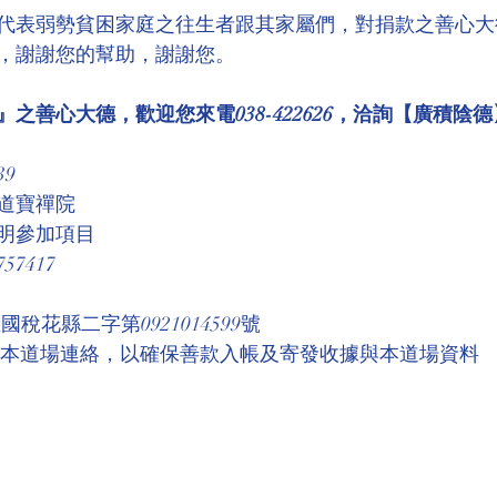
代表弱勢貧困家庭之往生者跟其家屬們，對捐款之善心大
，謝謝您的幫助，謝謝您。
之善心大德，歡迎您來電038-422626，洽詢【廣積陰德
39
道寶禪院
明參加項目
7417
稅花縣二字第0921014599號 
與本道場連絡，以確保善款入帳及寄發收據與本道場資料