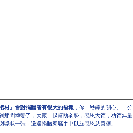
棺材』會對捐贈者有很大的福報
，你一秒鐘的關心、一分
剎那間轉變了，大家一起幫助弱勢，感恩大德，功德無量
謝獎狀一張，送達捐贈家屬手中以玆感恩慈善德。