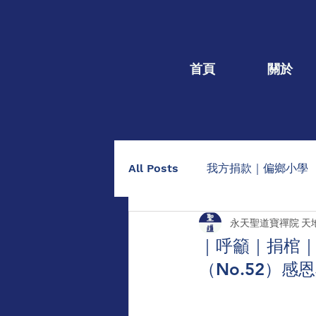
首頁
關於
All Posts
我方捐款｜偏鄉小學
永天聖道寶禪院 天
我方捐款｜個人個案
捐棺
｜呼籲｜捐棺｜1
（No.52）
助印佛經手抄本
點燈/供養