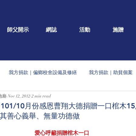
師父開示
網誌
活動
施贈
我方捐款｜偏鄉校舍設備及修繕
我方捐款｜助貧個案
地廟
Nov 12, 2012
2 min read
一口/大德名單公告
每月定期收到的捐款公告
社會公益
01/10月份感恩曹翔大德捐贈一口棺木15,
感恩其善心義舉、無量功德做
蠟燭
玄人勉語
法會/活動/壇院盛事
重點文章
愛心呼籲捐贈棺木一口