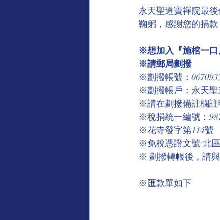
永天聖道寶禪院最後
鞠躬，感謝您的捐款
※想加入『施棺一口』
※請郵局劃撥
※劃撥帳號：067093
※劃撥帳戶：永天聖
※請在劃撥備註欄註
※稅捐統一編號：9875
※花寺發字第114號
※免稅憑證文號:北區國
※ 劃撥轉帳後，請
※匯款單如下