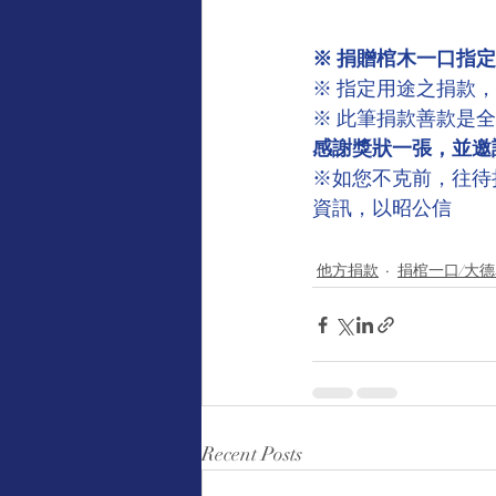
※ 捐贈棺木一口指定
※ 指定用途之捐款
※ 此筆捐款善款是
感謝獎狀一張，並邀
※如您不克前，往待
資訊，以昭公信
他方捐款
捐棺一口/大
Recent Posts