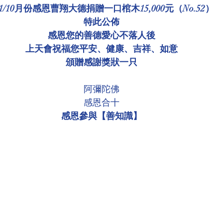
01/10月份感恩曹翔大德捐贈一口棺木15,000元（No.52）
環境介紹
壇院規則/玄人公告
各尊神佛介紹
特此公佈
感恩您的善德愛心不落人後
上天會祝福您平安、健康、吉祥、如意
菩薩慈悲言
頒贈感謝獎狀一只
阿彌陀佛
感恩合十
感恩參與【善知識】