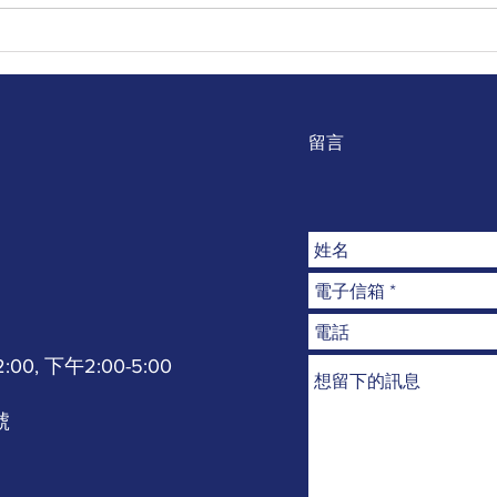
｜公告｜呼籲｜善知識｜捐款
｜公
資助花東縣偏鄉貧困弱勢家
偏鄉
庭、捐棺、喪葬費跟生活物資
88
愛心公益
留言
0, 下午2:00-5:00
號