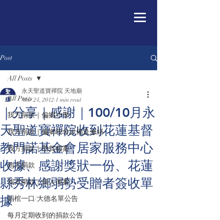
Post
All Posts
永天聖道寶禪院 天地廟
All Posts
Mar 24, 2012
1 min read
｜分享｜感謝｜100/10月永
我方捐款｜偏鄉小學
天聖道寶禪院收到花蓮基督
我方捐款｜偏鄉校舍設備及修繕
教門諾基金會居家服務中心
我方捐款｜助貧個案
收據、感謝獎狀一份、花蓮
他方捐款
縣秀林鄉弱勢受贈者簽收單
我方捐款｜個人個案
據
捐棺一口/大德名單公告
每月定期收到的捐款公告