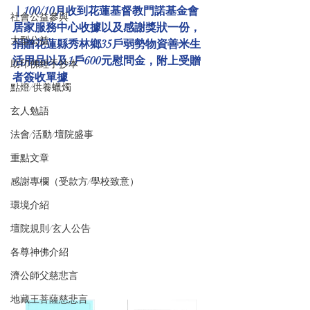
｜100/10月收到花蓮基督教門諾基金會
社會公益參與
居家服務中心收據以及感謝獎狀一份，
大型公益
捐贈花蓮縣秀林鄉35戶弱勢物資善米生
活用品以及1戶600元慰問金，附上受贈
助印佛經手抄本
者簽收單據
點燈/供養蠟燭
玄人勉語
法會/活動/壇院盛事
重點文章
感謝專欄（受款方/學校致意）
環境介紹
壇院規則/玄人公告
各尊神佛介紹
濟公師父慈悲言
地藏王菩薩慈悲言