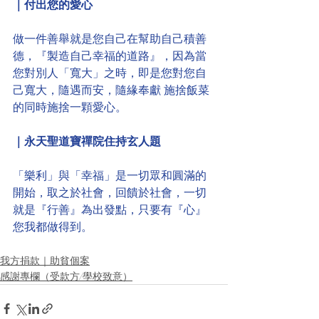
｜付出您的愛心
做一件善舉就是您自己在幫助自己積善
德，『製造自己幸福的道路』，因為當
您對別人「寬大」之時，即是您對您自
己寬大，隨遇而安，隨緣奉獻 施捨飯菜
的同時施捨一顆愛心。
｜永天聖道寶禪院住持玄人題
「樂利」與「幸福」是一切眾和圓滿的
開始，取之於社會，回饋於社會，一切
就是『行善』為出發點，只要有『心』
您我都做得到。
我方捐款｜助貧個案
感謝專欄（受款方/學校致意）