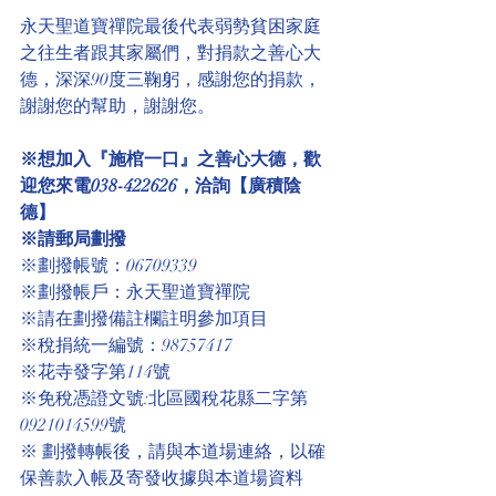
永天聖道寶禪院最後代表弱勢貧困家庭
之往生者跟其家屬們，對捐款之善心大
德，深深90度三鞠躬，感謝您的捐款，
謝謝您的幫助，謝謝您。
※想加入『施棺一口』之善心大德，歡
迎您來電038-422626，洽詢【廣積陰
德】
※請郵局劃撥
※劃撥帳號：06709339
※劃撥帳戶：永天聖道寶禪院
※請在劃撥備註欄註明參加項目
※稅捐統一編號：98757417
※花寺發字第114號
※免稅憑證文號:北區國稅花縣二字第
0921014599號 
※ 劃撥轉帳後，請與本道場連絡，以確
保善款入帳及寄發收據與本道場資料