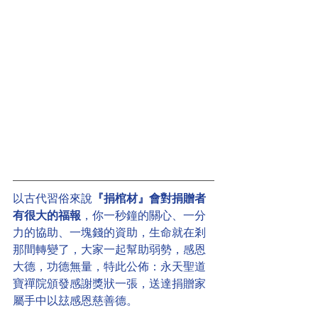
以古代習俗來說
『捐棺材』會對捐贈者
有很大的福報
，你一秒鐘的關心、一分
力的協助、一塊錢的資助，生命就在剎
那間轉變了，大家一起幫助弱勢，感恩
大德，功德無量，特此公佈：永天聖道
寶禪院頒發感謝獎狀一張，送達捐贈家
屬手中以玆感恩慈善德。