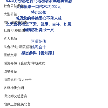
100/6月份感恩台北地檢署家屬邢黃金惠
社會公益參與
大德捐贈一口棺木15,000元
特此公佈
大型公益
感恩您的善德愛心不落人後
助印佛經手抄本
上天會祝福您平安、健康、吉祥、如意
頒贈感謝獎狀一只
點燈/供養蠟燭
玄人勉語
阿彌陀佛
法會/活動/壇院盛事
感恩合十
感恩參與【善知識】
重點文章
感謝專欄（受款方/學校致意）
環境介紹
壇院規則/玄人公告
各尊神佛介紹
濟公師父慈悲言
地藏王菩薩慈悲言