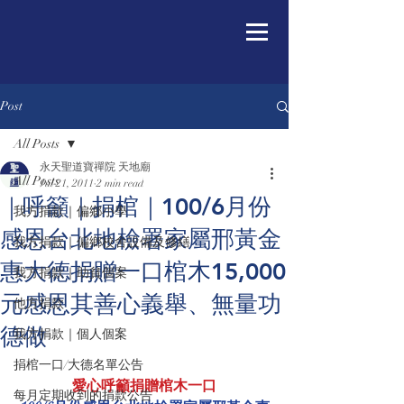
Post
All Posts
永天聖道寶禪院 天地廟
All Posts
Jul 21, 2011
2 min read
｜呼籲｜捐棺｜100/6月份
我方捐款｜偏鄉小學
感恩台北地檢署家屬邢黃金
我方捐款｜偏鄉校舍設備及修繕
惠大德捐贈一口棺木15,000
我方捐款｜助貧個案
元感恩其善心義舉、無量功
他方捐款
德做
我方捐款｜個人個案
捐棺一口/大德名單公告
愛心呼籲捐贈棺木一口
每月定期收到的捐款公告