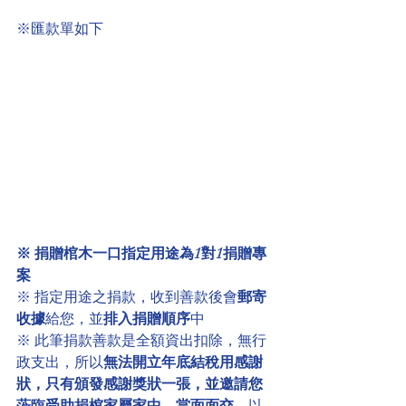
※匯款單如下
※ 捐贈棺木一口指定用途為1對1捐贈專
案
※ 指定用途之捐款，收到善款後會
郵寄
收據
給您，並
排入捐贈順序
中
※ 此筆捐款善款是全額資出扣除，無行
政支出，所以
無法開立年底結稅用感謝
狀，只有頒發感謝獎狀一張，並邀請您
蒞臨受助捐棺家屬家中，當面面交
，以