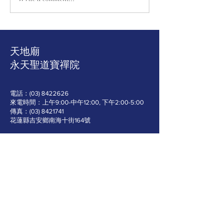
｜公告｜捐棺｜台東縣貧
｜公告｜捐棺個
戶喪葬補助案（編號
縣貧戶喪葬補助
No.16、17、18、19）大
No.14、15】
德捐贈棺木4口喪葬費，個
木2口喪葬費 個
案名單：全家4口車禍身亡
貧戶母親伍女士
天地廟
童命喪火窟，喪
​永天聖道寶禪院
2015年9月2日
電話：(03)
8422626
來電時間：上午9:00-中午12:00, 下午2:00-5:00
傳真：(03)
8421741
​花蓮縣吉安鄉南海十街164號