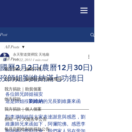
Post
All Posts
永天聖道寶禪院 天地廟
All Posts
Feb 22, 2011
1 min read
國曆2月2日(農曆12月30日)
我方捐款｜偏鄉小學
歿師姐劉維納滿七功德日
我方捐款｜偏鄉校舍設備及修繕
我方捐款｜助貧個案
各位師兄師姐福安
他方捐款
這是師姐歿
劉維納
的兄長劉維廉來函
我方捐款｜個人個案
對李瀞師姐與大家表達謝意與感恩，劉
捐棺一口/大德名單公告
維廉師兄來函如下，阿彌陀佛。感恩李
每月定期收到的捐款公告
師姐善心赞助法會，我們家人另在旁加