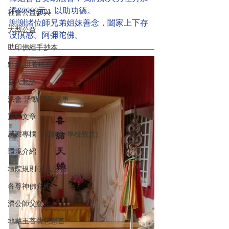
添30000元，以助功德。
社會公益參與
謝謝諸位師兄弟姐妹善念，闔家上下存
大型公益
没倶感。阿彌陀佛。
助印佛經手抄本
點燈/供養蠟燭
玄人勉語
法會/活動/壇院盛事
重點文章
感謝專欄（受款方/學校致意）
環境介紹
壇院規則/玄人公告
各尊神佛介紹
濟公師父慈悲言
地藏王菩薩慈悲言