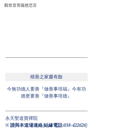
觀世音菩薩慈悲言
積善之家慶有餘
今無功德人要善『做善事培福』今有功
德更要善『做善事培德』
永天聖道寶禪院
※ 
請與本道場連絡(結緣電話:038-422626)