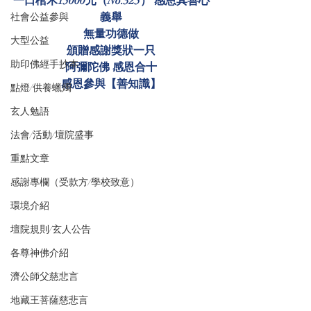
一口棺木15000元（No.325） 感恩其善心
義舉
社會公益參與
無量功德做
大型公益
頒贈感謝獎狀一只
助印佛經手抄本
阿彌陀佛 感恩合十
感恩參與【善知識】
點燈/供養蠟燭
玄人勉語
法會/活動/壇院盛事
重點文章
感謝專欄（受款方/學校致意）
環境介紹
壇院規則/玄人公告
各尊神佛介紹
濟公師父慈悲言
地藏王菩薩慈悲言