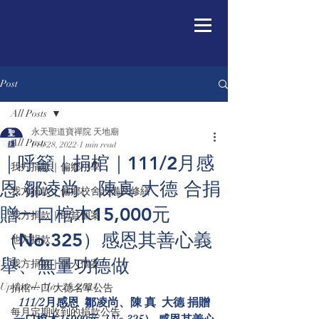
Post
All Posts
永天聖道寶禪院 天地廟
All Posts
Feb 28, 2022
1 min read
｜呼籲｜捐棺｜111/2月感
我方捐款｜偏鄉小學
恩 鄒凌尚、陳真 大德 合捐
我方捐款｜偏鄉校舍設備及修繕
贈一口棺木15,000元
我方捐款｜助貧個案
（No.325）感恩其善心義
他方捐款
舉、無量功德做
我方捐款｜個人個案
Updated:
May 25, 2024
捐棺一口/大德名單公告
111/2月感恩  鄒凌尚、陳 真  大德 捐贈
每月定期收到的捐款公告