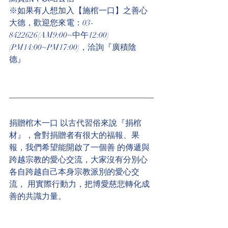
※如果有人想加入【施棺一口】之善心
大德，歡迎您來電：03-
8422626(AM9:00~中午12:00)
(PM14:00~PM17:00)，洽詢『廣積陰
德』  
捐贈棺木一口 以古代習俗來說『捐棺
材』，會對捐贈者有很大的福報、果
報，我們希望能開啟了一個善 的傳遞與
跨越宗教的愛心交流，大家沒有分別心
各自跨越自己本身宗教派別的愛心交
流， 用實際行動力，把博愛慈悲轉化成
善的共識力量。