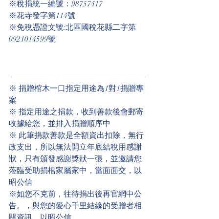
※稅捐統一編號：98757417
※花寺發字第114號
※免稅憑證文號:北區國稅花縣二字第
0921014599號
※ 捐贈棺木一口指定用途為1對1捐贈專
案
※ 指定用途之捐款，收到善款後會郵寄
收據給您，並排入捐贈順序中
※ 此筆捐款善款是全額資出扣除，無行
政支出，所以無法開立年底結稅用感謝
狀，只有頒發感謝獎狀一張，並邀請您
蒞臨受助捐棺家屬家中，當面面交，以
昭公信
※如您不克前，往待捐出後再官網中公
告。，與您的愛心千里結緣的受贈者相
關資訊，以昭公信