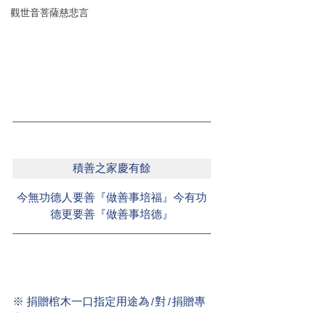
觀世音菩薩慈悲言
積善之家慶有餘
今無功德人要善『做善事培福』今有功
德更要善『做善事培德』
※ 捐贈棺木一口指定用途為1對1捐贈專