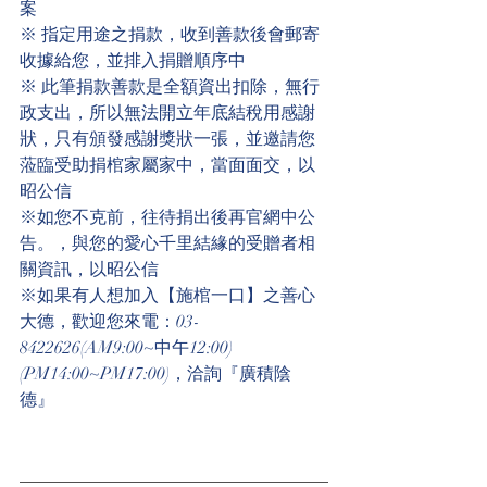
案
※ 指定用途之捐款，收到善款後會郵寄
收據給您，並排入捐贈順序中
※ 此筆捐款善款是全額資出扣除，無行
政支出，所以無法開立年底結稅用感謝
狀，只有頒發感謝獎狀一張，並邀請您
蒞臨受助捐棺家屬家中，當面面交，以
昭公信
※如您不克前，往待捐出後再官網中公
告。，與您的愛心千里結緣的受贈者相
關資訊，以昭公信
※如果有人想加入【施棺一口】之善心
大德，歡迎您來電：03-
8422626(AM9:00~中午12:00)
(PM14:00~PM17:00)，洽詢『廣積陰
德』  