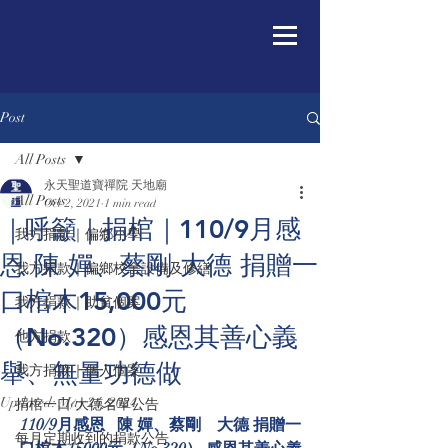
Post
All Posts
永天聖道寶禪院 天地廟
All Posts
Oct 2, 2021
1 min read
｜呼籲｜捐棺｜110/9月感
我方捐款｜偏鄉小學
恩 陳 嬋、蔡剛 大德 捐贈一
我方捐款｜偏鄉校舍設備及修繕
口棺木15,000元
我方捐款｜助貧個案
（No.320）感恩其善心義
他方捐款
舉、無量功德做
我方捐款｜個人個案
Updated:
May 24, 2024
捐棺一口/大德名單公告
110/9月感恩   陳 嬋、蔡剛    大德 捐贈一
每月定期收到的捐款公告