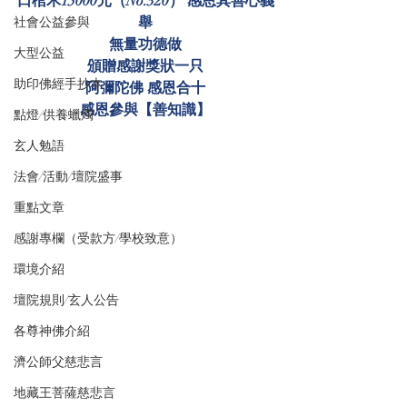
口棺木15000元（No.320） 感恩其善心義
舉
社會公益參與
無量功德做
大型公益
頒贈感謝獎狀一只
助印佛經手抄本
阿彌陀佛 感恩合十
感恩參與【善知識】
點燈/供養蠟燭
玄人勉語
法會/活動/壇院盛事
重點文章
感謝專欄（受款方/學校致意）
環境介紹
壇院規則/玄人公告
各尊神佛介紹
濟公師父慈悲言
地藏王菩薩慈悲言