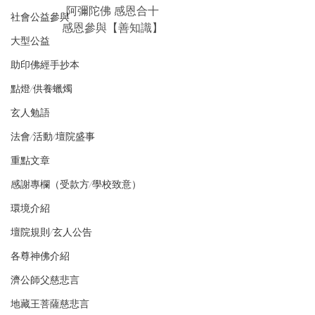
阿彌陀佛 感恩合十
社會公益參與
感恩參與【善知識】
大型公益
助印佛經手抄本
點燈/供養蠟燭
玄人勉語
法會/活動/壇院盛事
重點文章
感謝專欄（受款方/學校致意）
環境介紹
壇院規則/玄人公告
各尊神佛介紹
濟公師父慈悲言
地藏王菩薩慈悲言