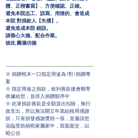
體、正楷書寫】、方便確認、正確。
避免本院志工、誤寫、用猜的、會造成
本院 對捐款人【失禮】。
避免造成本院 錯誤。
請善心大德、配合作業。
彼此 圓滿功德 
※ 捐贈棺木一口指定用途為1對1捐贈專
案
※ 指定用途之捐款，收到善款後會郵寄
收據給您，並排入捐贈順序中
※ 此筆捐款善款是全額資出扣除，無行
政支出，所以無法開立年底結稅用感謝
狀，只有頒發感謝獎狀一張，並邀請您
蒞臨受助捐棺家屬家中，當面面交，以
昭公信