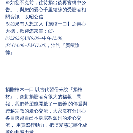
※如您不克前，往待捐出後再官網中公
告。，與您的愛心千里結緣的受贈者相
關資訊，以昭公信
※如果有人想加入【施棺一口】之善心
大德，歡迎您來電：03-
8422626(AM9:00~中午12:00)
(PM14:00~PM17:00)，洽詢『廣積陰
德』  
捐贈棺木一口 以古代習俗來說『捐棺
材』，會對捐贈者有很大的福報、果
報，我們希望能開啟了一個善 的傳遞與
跨越宗教的愛心交流，大家沒有分別心
各自跨越自己本身宗教派別的愛心交
流， 用實際行動力，把博愛慈悲轉化成
善的共識力量。