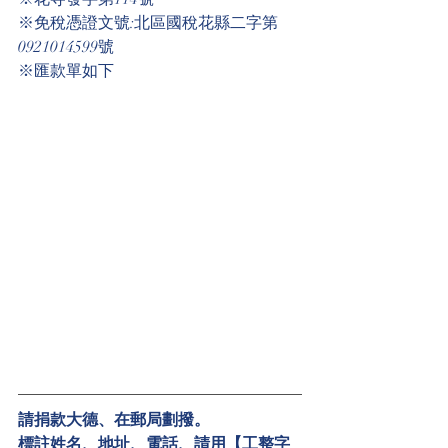
※免稅憑證文號:北區國稅花縣二字第
0921014599號
※匯款單如下 
請捐款大德、在郵局劃撥。
標註姓名、地址、電話、請用【工整字