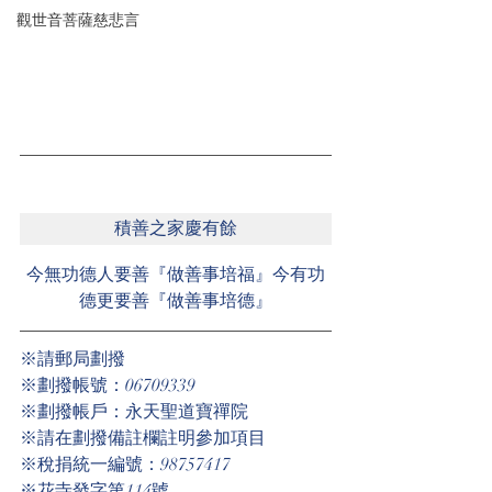
觀世音菩薩慈悲言
積善之家慶有餘
今無功德人要善『做善事培福』今有功
德更要善『做善事培德』
※請郵局劃撥
※劃撥帳號：06709339
※劃撥帳戶：永天聖道寶禪院
※請在劃撥備註欄註明參加項目
※稅捐統一編號：98757417
※花寺發字第114號