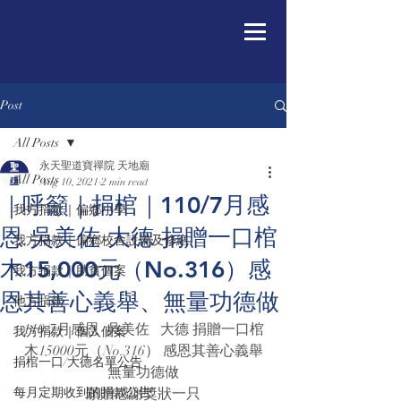
Post
All Posts
永天聖道寶禪院 天地廟
All Posts
Aug 10, 2021
2 min read
｜呼籲｜捐棺｜110/7月感
我方捐款｜偏鄉小學
恩 吳美佐 大德 捐贈一口棺
我方捐款｜偏鄉校舍設備及修繕
木15,000元（No.316）感
我方捐款｜助貧個案
恩其善心義舉、無量功德做
他方捐款
110/7月感恩 
 吳美佐  
 大德 捐贈一口棺
我方捐款｜個人個案
木15000元（No.316） 感恩其善心義舉
捐棺一口/大德名單公告
無量功德做
每月定期收到的捐款公告
頒贈感謝獎狀一只