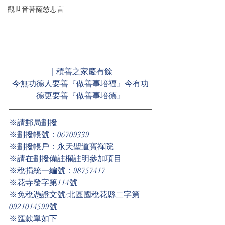
觀世音菩薩慈悲言
｜積善之家慶有餘
今無功德人要善『做善事培福』今有功
德更要善『做善事培德』
※請郵局劃撥
※劃撥帳號：06709339
※劃撥帳戶：永天聖道寶禪院
※請在劃撥備註欄註明參加項目
※稅捐統一編號：98757417
※花寺發字第114號
※免稅憑證文號:北區國稅花縣二字第
0921014599號
※匯款單如下 