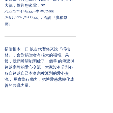
大德，歡迎您來電：03-
8422626(AM9:00~中午12:00)
(PM14:00~PM17:00)，洽詢『廣積陰
德』  
捐贈棺木一口 以古代習俗來說『捐棺
材』，會對捐贈者有很大的福報、果
報，我們希望能開啟了一個善 的傳遞與
跨越宗教的愛心交流，大家沒有分別心
各自跨越自己本身宗教派別的愛心交
流， 用實際行動力，把博愛慈悲轉化成
善的共識力量。