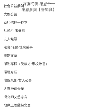
阿彌陀佛 感恩合十
社會公益參與
感恩參與【善知識】
大型公益
助印佛經手抄本
點燈/供養蠟燭
玄人勉語
法會/活動/壇院盛事
重點文章
感謝專欄（受款方/學校致意）
環境介紹
壇院規則/玄人公告
各尊神佛介紹
濟公師父慈悲言
地藏王菩薩慈悲言