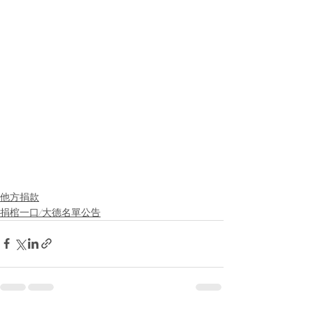
他方捐款
捐棺一口/大德名單公告