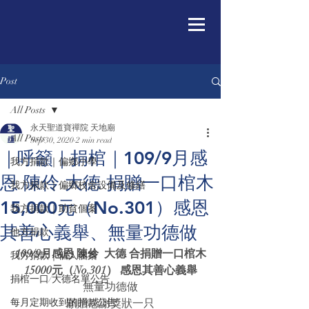
Post
All Posts
永天聖道寶禪院 天地廟
All Posts
Sep 30, 2020
2 min read
｜呼籲｜捐棺｜109/9月感
我方捐款｜偏鄉小學
恩 陳伶 大德 捐贈一口棺木
我方捐款｜偏鄉校舍設備及修繕
15,000元（No.301）感恩
我方捐款｜助貧個案
其善心義舉、無量功德做
他方捐款
109/9月感恩 陳伶  大德 合捐贈一口棺木
我方捐款｜個人個案
15000元（No.301） 感恩其善心義舉
捐棺一口/大德名單公告
無量功德做
每月定期收到的捐款公告
頒贈感謝獎狀一只