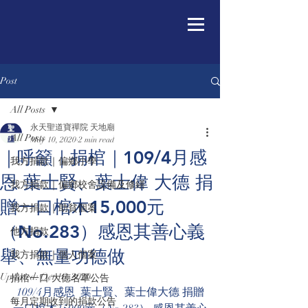
Post
All Posts
永天聖道寶禪院 天地廟
All Posts
May 10, 2020
2 min read
｜呼籲｜捐棺｜109/4月感
我方捐款｜偏鄉小學
恩 葉士賢、葉士偉 大德 捐
我方捐款｜偏鄉校舍設備及修繕
贈一口棺木15,000元
我方捐款｜助貧個案
（No.283）感恩其善心義
他方捐款
舉、無量功德做
我方捐款｜個人個案
Updated:
Oct 16, 2020
捐棺一口/大德名單公告
109/4月感恩  葉士賢、葉士偉大德 捐贈
每月定期收到的捐款公告