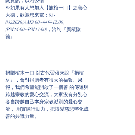
關資訊，以昭公信
※如果有人想加入【施棺一口】之善心
大德，歡迎您來電：03-
8422626(AM9:00~中午12:00)
(PM14:00~PM17:00)，洽詢『廣積陰
德』  
捐贈棺木一口 以古代習俗來說『捐棺
材』，會對捐贈者有很大的福報、果
報，我們希望能開啟了一個善 的傳遞與
跨越宗教的愛心交流，大家沒有分別心
各自跨越自己本身宗教派別的愛心交
流， 用實際行動力，把博愛慈悲轉化成
善的共識力量。