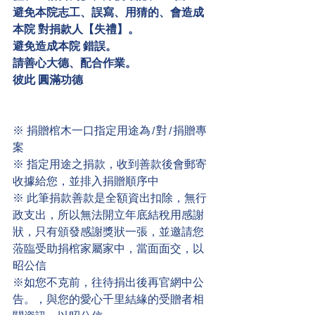
避免本院志工、誤寫、用猜的、會造成
本院 對捐款人【失禮】。
避免造成本院 錯誤。
請善心大德、配合作業。
彼此 圓滿功德 
※ 捐贈棺木一口指定用途為1對1捐贈專
案
※ 指定用途之捐款，收到善款後會郵寄
收據給您，並排入捐贈順序中
※ 此筆捐款善款是全額資出扣除，無行
政支出，所以無法開立年底結稅用感謝
狀，只有頒發感謝獎狀一張，並邀請您
蒞臨受助捐棺家屬家中，當面面交，以
昭公信
※如您不克前，往待捐出後再官網中公
告。，與您的愛心千里結緣的受贈者相