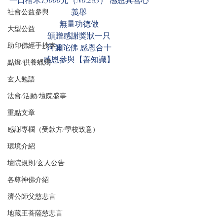
一口棺木15000元（No.283） 感恩其善心
義舉
社會公益參與
無量功德做
大型公益
頒贈感謝獎狀一只
助印佛經手抄本
阿彌陀佛 感恩合十
感恩參與【善知識】
點燈/供養蠟燭
玄人勉語
法會/活動/壇院盛事
重點文章
感謝專欄（受款方/學校致意）
環境介紹
壇院規則/玄人公告
各尊神佛介紹
濟公師父慈悲言
地藏王菩薩慈悲言