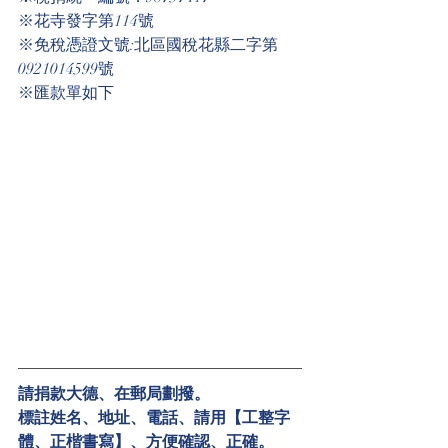
※花寺發字第114號
※免稅憑證文號:北區國稅花縣二字第
0921014599號
※匯款單如下 
請捐款大德、在郵局劃撥。
標註姓名、地址、電話、請用【工整字
體、正楷書寫】、方便確認、正確。