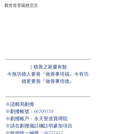
觀世音菩薩慈悲言
｜積善之家慶有餘
今無功德人要善『做善事培福』今有功
德更要善『做善事培德』
※請郵局劃撥
※劃撥帳號：06709339
※劃撥帳戶：永天聖道寶禪院
※請在劃撥備註欄註明參加項目
※稅捐統一編號：98757417