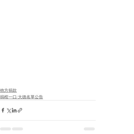
他方捐款
捐棺一口/大德名單公告