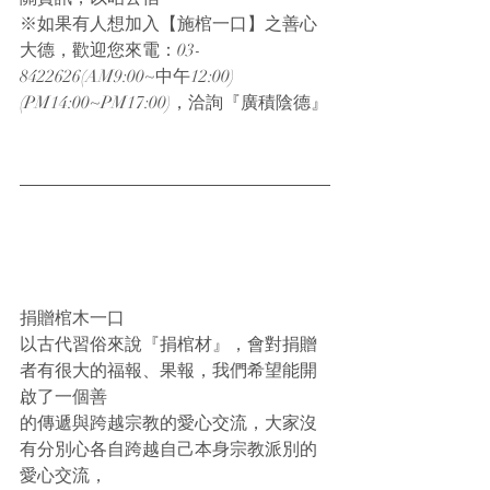
※如果有人想加入【施棺一口】之善心
大德，歡迎您來電：03-
8422626(AM9:00~中午12:00)
(PM14:00~PM17:00)，洽詢『廣積陰德』
捐贈棺木一口
以古代習俗來說『捐棺材』，會對捐贈
者有很大的福報、果報，我們希望能開
啟了一個善
的傳遞與跨越宗教的愛心交流，大家沒
有分別心各自跨越自己本身宗教派別的
愛心交流，