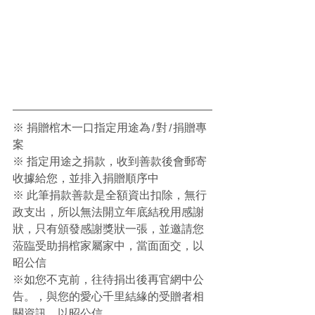
※ 捐贈棺木一口指定用途為1對1捐贈專
案
※ 指定用途之捐款，收到善款後會郵寄
收據給您，並排入捐贈順序中
※ 此筆捐款善款是全額資出扣除，無行
政支出，所以無法開立年底結稅用感謝
狀，只有頒發感謝獎狀一張，並邀請您
蒞臨受助捐棺家屬家中，當面面交，以
昭公信
※如您不克前，往待捐出後再官網中公
告。，與您的愛心千里結緣的受贈者相
關資訊，以昭公信