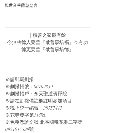
觀世音菩薩慈悲言
｜積善之家慶有餘 
今無功德人要善『做善事培福』今有功
德更要善『做善事培德』
※請郵局劃撥
※劃撥帳號：06709339
※劃撥帳戶：永天聖道寶禪院
※請在劃撥備註欄註明參加項目
※稅捐統一編號：98757417
※花寺發字第114號
※免稅憑證文號:北區國稅花縣二字第
0921014599號