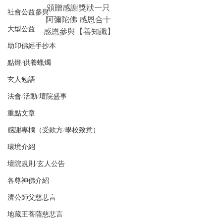
頒贈感謝獎狀一只 
社會公益參與
阿彌陀佛 感恩合十 
大型公益
感恩參與【善知識】
助印佛經手抄本
點燈/供養蠟燭
玄人勉語
法會/活動/壇院盛事
重點文章
感謝專欄（受款方/學校致意）
環境介紹
壇院規則/玄人公告
各尊神佛介紹
濟公師父慈悲言
地藏王菩薩慈悲言