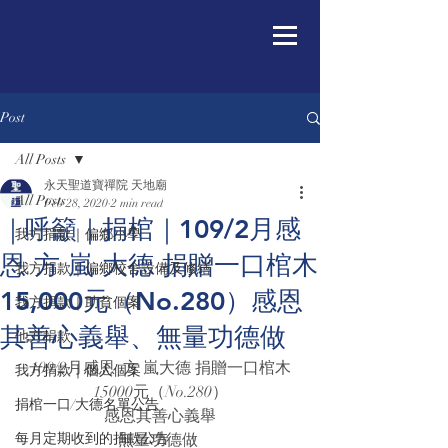
Post
All Posts
永天聖道寶禪院 天地廟
All Posts
Feb 28, 2020
2 min read
｜呼籲｜捐棺｜109/2月感
我方捐款｜偏鄉小學
恩 方 嵐 大德 捐贈一口棺木
我方捐款｜偏鄉校舍設備及修繕
15,000元（No.280）感恩
我方捐款｜助貧個案
其善心義舉、無量功德做
他方捐款
109/2月感恩  方 嵐大德 捐贈一口棺木
我方捐款｜個人個案
15000元（No.280）
捐棺一口/大德名單公告
感恩其善心義舉
每月定期收到的捐款公告
無量功德做 