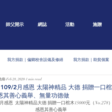
師父開示
網誌
活動
施贈
我方捐款｜偏鄉校舍設備及修繕
我方捐款｜助貧個案
地廟
Feb 28, 2020
1 min read
一口/大德名單公告
每月定期收到的捐款公告
社會公益
09/2月感恩 太陽神精品 大德 捐贈一口棺木
）感恩其善心義舉、無量功德做
蠟燭
玄人勉語
法會/活動/壇院盛事
重點文章
/2月感恩  太陽神精品大德 捐贈一口棺木15000元（No.278
感恩其善心義舉