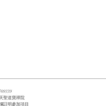
9339
天聖道寶禪院
欄註明參加項目