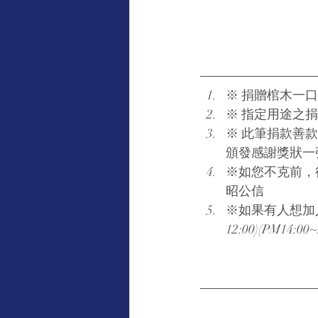
※ 捐贈棺木一
※ 指定用途之
※ 此筆捐款善
頒發感謝獎狀一
※如您不克前，
昭公信
※如果有人想加入
12:00)(PM14