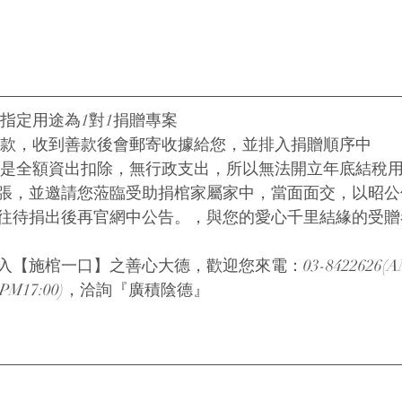
口指定用途為1對1捐贈專案
捐款，收到善款後會郵寄收據給您，並排入捐贈順序中
款是全額資出扣除，無行政支出，所以無法開立年底結稅
張，並邀請您蒞臨受助捐棺家屬家中，當面面交，以昭公
往待捐出後再官網中公告。，與您的愛心千里結緣的受贈
【施棺一口】之善心大德，歡迎您來電：03-8422626(AM
:00~PM17:00)，洽詢『廣積陰德』