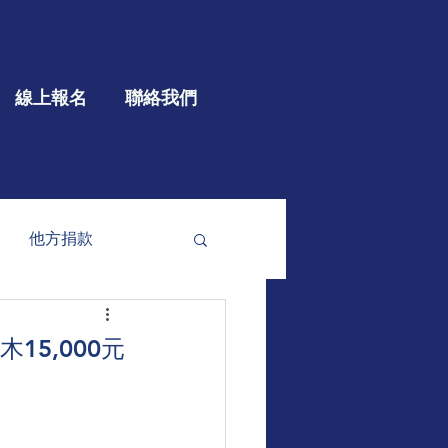
線上報名
聯絡我們
他方捐款
參與
大型公益
15,000元
）