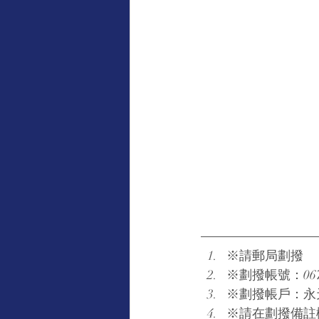
※請郵局劃撥
※劃撥帳號：0670
※劃撥帳戶：永
※請在劃撥備註