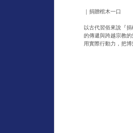
｜捐贈棺木一口
以古代習俗來說『捐
的傳遞與跨越宗教的
用實際行動力，把博