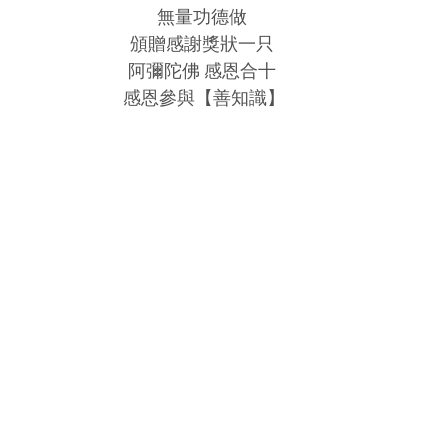
無量功德做 
環境介紹
壇院規則/玄人公告
各尊神佛介紹
頒贈感謝獎狀一只 
阿彌陀佛 感恩合十 
感恩參與【善知識】
菩薩慈悲言