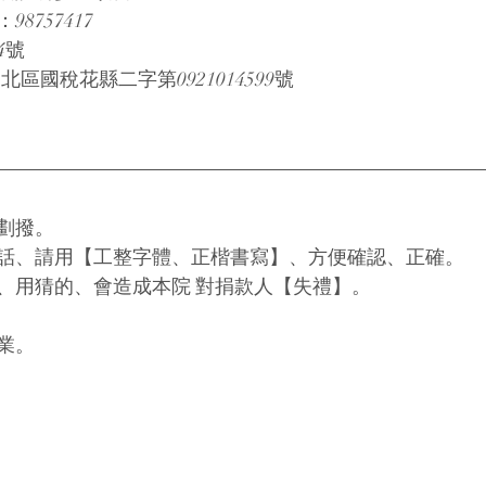
8757417
4號
區國稅花縣二字第0921014599號
劃撥。
話、請用【工整字體、正楷書寫】、方便確認、正確。
、用猜的、會造成本院 對捐款人【失禮】。
業。