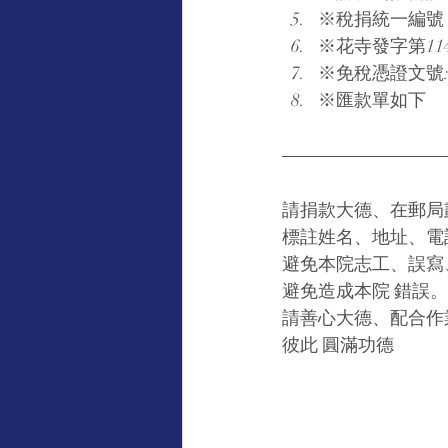
※稅捐統一編號：9
※花寺發字第11
※免稅憑證文號:北
※匯款單如下
請捐款大德、在郵局
標註姓名、地址、電
避免本院志工、誤寫
避免造成本院 錯誤。
請善心大德、配合作
彼此 圓滿功德