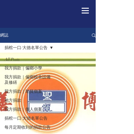
網誌
捐棺一口/大德名單公告
All Posts
我方捐款｜偏鄉小學
我方捐款｜偏鄉校舍設備
及修繕
我方捐款｜助貧個案
他方捐款
我方捐款｜個人個案
捐棺一口/大德名單公告
每月定期收到的捐款公告