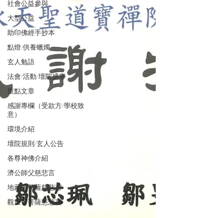
社會公益參與
大型公益
助印佛經手抄本
點燈/供養蠟燭
玄人勉語
法會/活動/壇院盛事
重點文章
感謝專欄（受款方/學校致
意）
環境介紹
壇院規則/玄人公告
各尊神佛介紹
濟公師父慈悲言
地藏王菩薩慈悲言
觀世音菩薩慈悲言