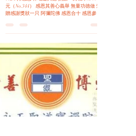
永天聖道寶禪院 天地廟
Jun 10, 2023
1 min read
｜呼籲｜捐棺｜112年5月感恩
林昭逢 大德 捐贈 一口 棺木
15,000元（No.344）感恩其善
心義舉、無量功德做
112/5月感恩 林昭逢大德 捐贈一口棺木15000
元（No.344） 感恩其善心義舉 無量功德做 頒
贈感謝獎狀一只 阿彌陀佛 感恩合十 感恩參與
【善知識】 積善之家慶有餘 今無功德人要善
『做善事培福』今有功德更要善『做善事培德
※...