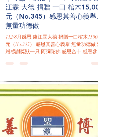
永天聖道寶禪院 天地廟
Aug 31, 2023
1 min read
｜呼籲｜捐棺｜112/8月感恩 康
江霖 大德 捐贈 一口 棺木15,000
元（No.345）感恩其善心義舉、
無量功德做
112/8月感恩 康江霖大德 捐贈一口棺木15000
元（No.345） 感恩其善心義舉 無量功德做 頒
贈感謝獎狀一只 阿彌陀佛 感恩合十 感恩參與
【善知識】 積善之家慶有餘 今無功德人要善