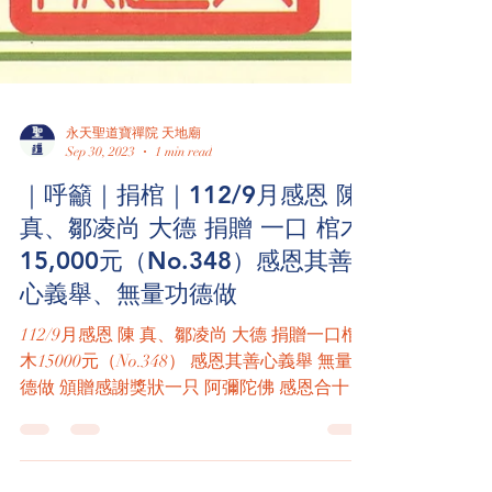
永天聖道寶禪院 天地廟
Sep 30, 2023
1 min read
｜呼籲｜捐棺｜112/9月感恩 陳
真、鄒凌尚 大德 捐贈 一口 棺木
15,000元（No.348）感恩其善
心義舉、無量功德做
112/9月感恩 陳 真、鄒凌尚 大德 捐贈一口棺