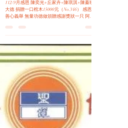
｜呼籲｜捐棺｜112/9月感恩 陳
奕光+丘家卉+陳琪淇+陳蓁臻 大
德 捐贈 一口 棺木15,000元
（No.346）感恩其善心義舉、無
量功德做
112/9月感恩 陳奕光+丘家卉+陳琪淇+陳蓁臻
大德 捐贈一口棺木15000元（No.346） 感恩其
善心義舉 無量功德做頒贈感謝獎狀一只 阿彌
陀佛 感恩合十 感恩參與【善知識】 積善之家
慶有餘 今無功德人要善『做善事培福』今有
功德更要善『做善事培德』 ※...