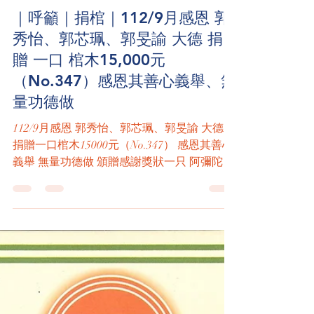
永天聖道寶禪院 天地廟
Sep 30, 2023
1 min read
｜呼籲｜捐棺｜112/9月感恩 郭
秀怡、郭芯珮、郭旻諭 大德 捐
贈 一口 棺木15,000元
（No.347）感恩其善心義舉、無
量功德做
112/9月感恩 郭秀怡、郭芯珮、郭旻諭 大德
捐贈一口棺木15000元（No.347） 感恩其善心
義舉 無量功德做 頒贈感謝獎狀一只 阿彌陀佛
感恩合十 感恩參與【善知識】 積善之家慶有
餘 今無功德人要善『做善事培福』今有功德
更要善『做善事培德』 ※...