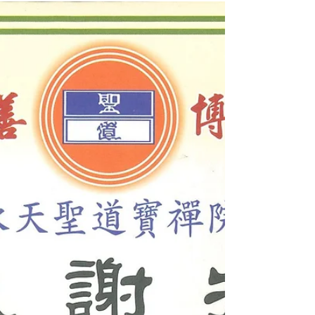
木15000元（No.348） 感恩其善心義舉 無量功
德做 頒贈感謝獎狀一只 阿彌陀佛 感恩合十 感
恩參與【善知識】 積善之家慶有餘 今無功德
人要善『做善事培福』今有功德更要善『做善
事培德』 ※...