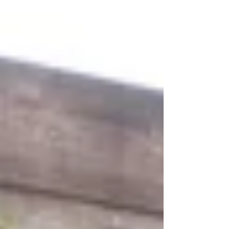
各位對偏鄉的支持，此次募集長輩中秋關懷
禮，都是因為各位的愛心協助下才能夠圓滿順
利，曉芬對各位的感謝，詞拙不知用何字詞才
能夠表達我的謝意，關於各位的捐助收據，近
期會請義工協助寄發，最後祝福各位，平安喜
樂。 華山台東愛心站站長/曉芬』 ｜感恩來自
社會各階層您我均不相識，跨越族群、跨越各
宗教派別的善心大使 種福要在人間種，要在
與人相處互動之間種；培福要在人間培，要在
與人相處互動之間培。懂得布施自己才能心靈
富足快樂幸福，佈施分為，不是只有捐錢而
已： （1） 言施 ：說好話鼓勵人也是做好事
（2）