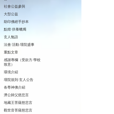
社會公益參與
大型公益
助印佛經手抄本
點燈/供養蠟燭
玄人勉語
法會/活動/壇院盛事
重點文章
感謝專欄（受款方/學校
致意）
環境介紹
壇院規則/玄人公告
各尊神佛介紹
濟公師父慈悲言
地藏王菩薩慈悲言
觀世音菩薩慈悲言