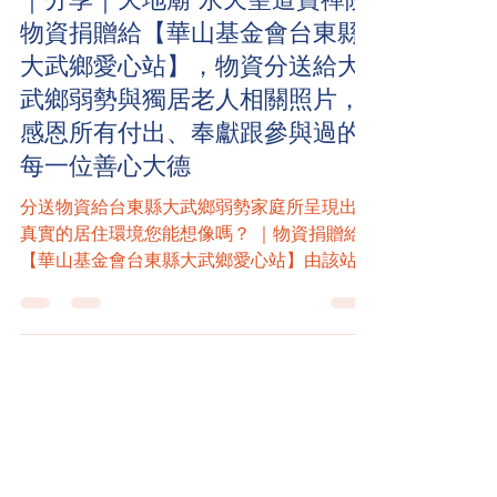
｜分享｜天地廟 永天聖道寶禪院
物資捐贈給【華山基金會台東縣
大武鄉愛心站】，物資分送給大
武鄉弱勢與獨居老人相關照片，
感恩所有付出、奉獻跟參與過的
每一位善心大德
分送物資給台東縣大武鄉弱勢家庭所呈現出最
真實的居住環境您能想像嗎？ ｜物資捐贈給
【華山基金會台東縣大武鄉愛心站】由該站林
曉芬站長簽收 當您、我有更多能力時， 請不
要吝惜『關懷關心比你』更不好的人，『能給
的人生，最富有』，從花蓮縣吉安鄉到，台東
縣大武鄉一共75箱物資於中秋節發送完畢，感
恩所有付出心力的人一起圓滿活動，感恩大武
鄉鄉民給予這次機會，祝福大武鄉。 『Wed,
3 Oct 2012 11:47:14 +0800 親愛的朋友： 感謝