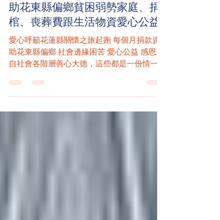
｜公告｜呼籲｜善知識｜捐款資
助花東縣偏鄉貧困弱勢家庭、捐
棺、喪葬費跟生活物資愛心公益
愛心呼籲花蓮縣關懷之旅起跑 每個月捐款資
助花東縣偏鄉 社會邊緣困苦 愛心公益 感恩來
自社會各階層善心大德，這些都是一份情一份
愛的傳承 ｜永天聖道寶禪院在花蓮縣、鎮、
鄉、里都有持續在做關懷 （1）資助與關懷花
蓮縣、台東縣社會邊緣弱勢貧困家庭 （2）資
助原住民隔代教育（困苦）弱勢貧童 （3）捐
棺（其他：孤苦無依的獨居老人），資助貧困
弱勢家庭喪葬費支出 （4）捐米幫助孤兒院、
老人院以及弱勢團體 以上所有的目標需要
『用積沙成塔的力量』 來自社會的善心大
德，一起來完成回饋社會做公益，種福要在人
間種，要在與人相處互動之間種，培福要在人