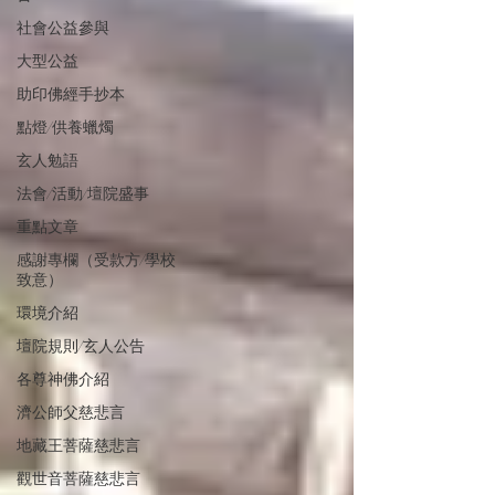
社會公益參與
大型公益
助印佛經手抄本
點燈/供養蠟燭
玄人勉語
法會/活動/壇院盛事
重點文章
感謝專欄（受款方/學校
致意）
環境介紹
壇院規則/玄人公告
各尊神佛介紹
濟公師父慈悲言
地藏王菩薩慈悲言
觀世音菩薩慈悲言