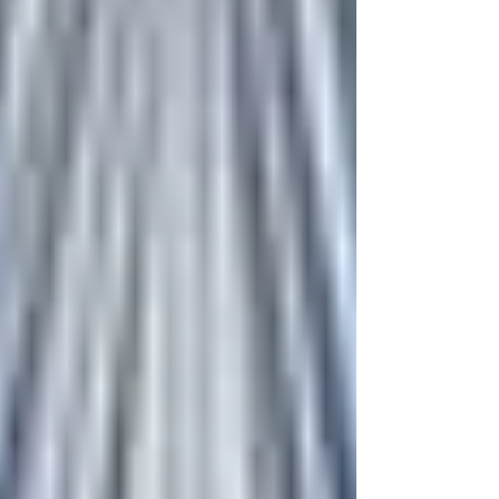
間培，要在與人相處互動之間培，廣結來自社
會各個角落愛心大使，一起參與培福氣、積善
德的行列 ，知福、惜福的人不但不會浪費自
己的福報，還會把所有的福布施出去與其他
人。 ｜善知識愛心公益行列 100元不嫌少，行
善是在於平時點滴，無私無求，平安時能先造
福積福累積儲存，廣結善緣，因為這個福氣，
有一天在自己需要的時候，老天會還給我們，
會及時用上的。 永天聖道寶禪院 ※ 劃撥轉帳
後， 請與本道場連絡（結緣電話：038-4